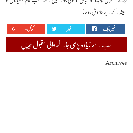
بڑے عسکری پھیلاؤ اور تباہی کا کوئی جواز نہیں ہے۔ اب تمام ہتھیاروں کو
ہمیشہ کے لیے خاموش ہو جانا
فیس بک
ٹویٹر
گوگل+
سب سے زیادہ پڑھی جانے والی مقبول خبریں
Archives
August 2026
July 2026
June 2026
May 2026
April 2026
March 2026
February 2026
January 2026
December 2025
November 2025
October 2025
September 2025