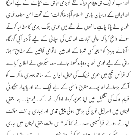
اور سب کو ایک ہی پیغام دیا کہ خطے کو بڑی تباہی سے بچانے کے لیے امریکا
اور ایران کے درمیان جاری ‘اسلام آباد مذاکرات’ کے تحت امن معاہدہ فوری
طور پر طے پانا چاہیے۔انہوں نے خطے میں فوری جنگ بندی کا مطالبہ کرتے
ہوئے واضح کیا کہ عالمی تجارت اور تیل کی سپلائی کے لیے ناگزیر آبی گزرگاہ
‘آبنائے ہرمز’ کو “بغیر کسی شرط کے اور بین الاقوامی قوانین کے مطابق” جہاز
رانی کے لیے فوری طور پر دوبارہ کھولا جائے۔صدر میکرون نے اعلان کیا ہے
کہ فرانس خلیج میں بحری ٹریفک کی بحالی، ایران کے ساتھ جوہری مذاکرات کو
آگے بڑھانے اور پورے مشرقِ وسطیٰ کے لیے ایک نئے اور پائیدار سیکیورٹی
فریم ورک کی تشکیل میں اپنا بھرپور کردار ادا کرنے کے لیے تیار ہے۔جنوبی
لبنان میں اسرائیلی فوج کی بڑھتی ہوئی پیش قدمی اور بمباری پر سخت مؤقف
اپناتے ہوئے فرانسیسی صدر نے کہا کہ “اس وقت جنوبی لبنان میں جاری