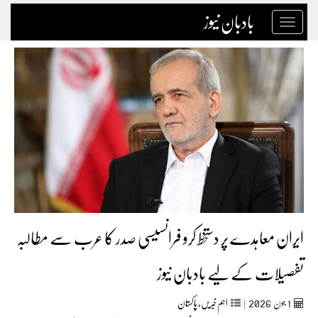
بادبان نیوز
Toggle
navigation
ایران معاہدے پر دستخط کرو فرانسیسی صدر کا عرب سے مطالبہ
تفصیلات کے لیے بادبان نیوز
2026
1
جون‬‮
|
اہم خبریں
,
پاکستان