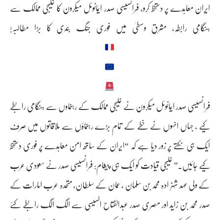
ایران معاہدے پر دستخط کرو، فرانسیسی صدر ایمانوئل میکرون کا خلیجی ممالک سے
ہنگامی رابطہ، مشرقِ وسطیٰ میں فوری جنگ بندی کا بڑا مطالبہ!
فرانسیسی صدر ایمانوئل میکرون نے خلیجی ممالک کے رہنماوں سے ہنگامی رابطے
کیے ، جہاں انہوں نے خطے کے تمام بڑے رہنماؤں سے ملاقاتوں میں صرف
ایک ہی نکتے پر زور دیا ہے کہ “ایران کے ساتھ امن معاہدے پر فوری دستخط
کیے جائیں۔” خلیجی قیادت کو ایک ہی پیغام: فرانسیسی صدر نے سعودی عرب
کے ولی عہد شہزادہ محمد بن سلمان ، عمان کے سلطان، متحدہ عرب امارات کے
صدر محمد بن زاید اور مصری صدر عبدالفتاح السیسی سے الگ الگ رابطے کئے