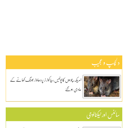
پاکستان
ٹیکنالوجی
دلچیسپ وعجیب
ڈیفنس
کاروبار
کھیل
دلچسپ و عجیب
امریکہ، چوہوں کا پولیس ہیڈ کوارٹر پردھاوا، بھنگ کھانے کے
عادی ہوگئے
سائنس اور ٹیکنالوجی