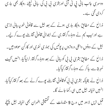
دوسری جانب بانی پی ٹی آئی اوربشریٰ بی بی کی رہائی کیلئے روبکار بھی جاری
کردی گئی ہے۔
ذرائع کے مطابق روبکار جاری ہونے کے بعد جیل سے قانونی طورپررہائی لازمی
ہے اور نیب ٹیم نے دوبارہ گرفتاری کے ابتدائی قانونی تقاضے پورے کر لیے۔
جیل کے دونوں داخلی دروازوں پر پولیس کی بھاری نفری اور کارکن موجود ہیں۔
ذرائع کے مطابق بشریٰ بی بی کو رہائی کے بعد دوبارہ گرفتار لرلیا گیا، انہیں گیٹ
نمبر 3سے رہا کر کے دوبارہ گرفتار کیا گیا۔
ذرائع نے بتایاکہ بشریٰ بی بی کو قانونی تقاضے پورے کرنے کے بعد گرفتار کیا گیا،
انہیں اڈیالہ جیل میں ہی رکھا جائے گا۔
قبل ازیں لاہور میں درج 9 مقدمات کے تفتیشی افسران بھی اڈیالہ جیل پہنچے