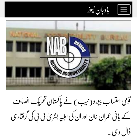
بادبان نیوز
Toggle
navigation
قومی احتساب بیورو (نیب) نے پاکستان تحریک انصاف
کے بانی عمران خان اور ان کی اہلیہ بشریٰ بی بی کی گرفتاری
ڈال دی۔