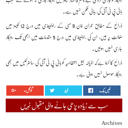
بانی پی ٹی آئی کی رہائی ممکن نہیں ہے۔
ذرائع کے مطابق عمران خان 9 مئی کے راولپنڈی میں درج 12 کیسز میں
ضمانت پر ہیں، ان کی راولپنڈی میں درج 5 مقدمات میں ابھی تک روبکار
جاری نہیں ہوئیں۔
ذرائع کا کہنا ہےکہ اڈیالہ جیل انتطامیہ کو بانی پی ٹی آئی کی سائفرکیس میں بھی
روبکار موصول نہیں ہوئی ہے۔
فیس بک
ٹویٹر
گوگل+
سب سے زیادہ پڑھی جانے والی مقبول خبریں
Archives