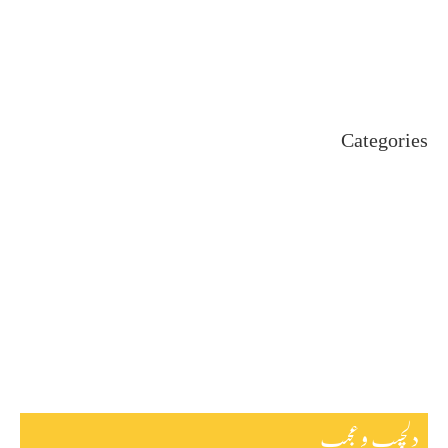
July 2024
June 2024
May 2024
April 2024
Categories
Uncategorized
اہم خبریں
بین اقوامی
پاکستان
ٹیکنالوجی
دلچیسپ وعجیب
ڈیفنس
کاروبار
کھیل
دلچسپ و عجیب