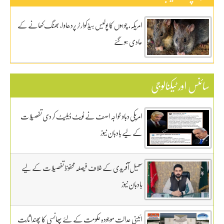
امریکہ، چوہوں کا پولیس ہیڈ کوارٹر پردھاوا، بھنگ کھانے کے
عادی ہوگئے
سائنس اور ٹیکنالوجی
امریکی دباو خواجہ اصف نے ٹویٹ ڈیلیٹ کر دی تفصیلات
کے لیے بادبان نیوز
سھیل آفریدی کے خلاف فیصلہ محفوظ تفصیلات کے لیے
بادبان نیوز
ائینی عدالت موجودہ حکومت کے لئے پھانسی کا پھندا ثابت