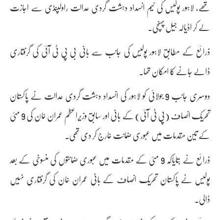
تھے، لاہور پولیس کی ٹیم انسداد دہشت گردی عدالت راولپنڈی سے اجازت
لے کر اڈیالہ جیل پہنچی۔
ذرائع کے مطابق لاہور پولیس کی جانب سے بانی بی پی ٹی آئی کی گرفتاری
ڈالے جانے کا امکان تھا۔
دوسری جانب 9 جولائی کو لاہور کی انسداد دہشت گردی عدالت نے پاکستان
تحریک انصاف (پی ٹی آئی) کے بانی اور سابق وزیراعظم عمران خان کی 9 مئی
کے تین مقدمات میں عبوری ضمانت خارج کر دی تھی۔
ذرائع نے بتایاکہ 9 مئی کے مقدمات میں عبوری ضمانتوں کی منسوخی کے بعد
پولیس نے پاکستان تحریک انصاف کے بانی عمران خان کی گرفتاری نہیں
ڈالی۔