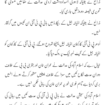
ذرائع نے بتایاکہ لاہورکی انسداددہشت گردی عدالت نے ضمانتیں منسوخی کا
تحریری فیصلہ دوروزقبل جاری کیا۔
ذرائع نے بتایاکہ اڈیالہ جیل کے ریکارڈ میں بانی پی ٹی آئی ان کیسوں میں گرفتار
نہیں۔
اُدھر پی ٹی آئی کارکنان اڈیالہ جیل پہنچنا شروع ہوگئے، پی ٹی آئی کے کارکنان کو
اڈیالہ جیل کے گیٹ نمبر ایک پر روک دیا گیا۔
خیال رہے کہ اسلام آباد کی عدالت نے عمران خان اور بشریٰ بی بی کے خلاف
دوران عدت نکاح کیس میں سزا کے خلاف اپیلیں منظور کرتے ہوئے انہیں
بری کردیا ہے تاہم فوری طور پر عمران خان کی رہائی ممکن نہیں ہے۔
اسلام آباد کی سیشن عدالت نے بانی پی ٹی آئی کی عدت کیس میں رہائی کی
روبکار تو جاری کردی ہےتاہم 5 دیگر کیسز میں روبکار جاری نہ ہونے کے سبب