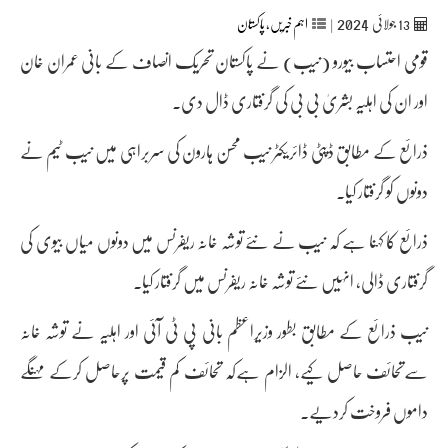
2024
13
جولائی
|
اہم خبریں
,
پاکستان
قومی احتساب بیورو (نیب) نے پاکستان تحریک انصاف کے بانی عمران خان
اور ان کی اہلیہ بشریٰ بی بی کی گرفتاری ڈال دی۔
ذرائع کے مطابق ڈپٹی ڈائریکٹر نیب محسن ہارون کی سربراہی میں نیب ٹیم نے
دونوں کو گرفتار کیا۔
ذرائع کا کہنا ہے کہ نیب نے نئے توشہ خانہ ریفرنس میں دونوں میاں بیوی کی
گرفتاری ڈالی، انہیں نئے توشہ خانہ ریفرنس میں گرفتار کیا۔
نیب ذرائع کے مطابق بطور وزیراعظم بانی پی ٹی آئی اور اہلیہ نے توشہ خانہ
سےتحائف حاصل کیے، الزام ہےکہ تحائف کم قیمت پرحاصل کرکے مہنگے
داموں فروخت کردیے۔