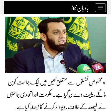
بادبان نیوز
Toggle
navigation
*مخصوص نشستوں سے متعلق کیس میں ایک جماعت کو بن
مانگے ریلیف دے دیا گیا ہے۔ حکومت اور اتحادی جماعتوں
نے فیصلے کے خلاف ریویو دائر کرنے کا فیصلہ کیا ہے۔