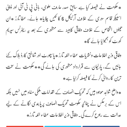
*حکومت نے فیصلہ کیا ہے سابق صدر عارف علوی، بانی پی ٹی آئی اور ڈپٹی
اسپیکر قاسم سوری کے خلاف آرٹیکل 6 کا کیس چلایا* جائے، عطا تارڑ *ان
تینوں اشخاص کے خلاف وفاقی کابینہ سے منظوری کے بعد یہ ریفرنس سپریم
کورٹ کو بھجوایا جائے گا*
وفاقی وزیر اطلاعات و نشریات عطاء اللہ تارڑ *پاسپورٹ اور شناختی کارڈ بلاک کئے
جائیں گے، پارلیمان سے قرارداد منظوری کی جائے گی**حکومت نے سخت
ترین کارروائی کرنے کا فیصلہ کرلیا ہے*
*واضح شواہد موجود ہیں کہ تحریک انصاف کے اقدامات ملکی مفاد میں نہیں بلکہ
اس کے برعکس نے چنانچہ حکومت تحریک انصاف پر پابندی لگانے کے لیے
عدالت سے رجوع کرے گی. وفاقی وزیر اطلاعات عطاء اللہ تارڑ*