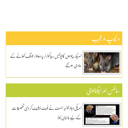
کھیل
دلچسپ و عجیب
امریکہ، چوہوں کا پولیس ہیڈ کوارٹر پردھاوا، بھنگ کھانے کے
عادی ہوگئے
سائنس اور ٹیکنالوجی
امریکی دباو خواجہ اصف نے ٹویٹ ڈیلیٹ کر دی تفصیلات
کے لیے بادبان نیوز