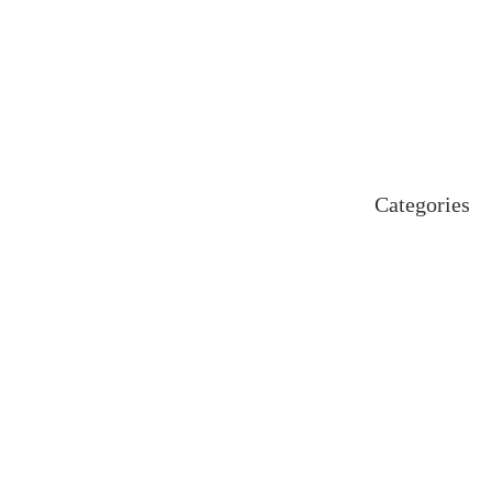
October 2024
September 2024
August 2024
July 2024
June 2024
May 2024
April 2024
Categories
Uncategorized
اہم خبریں
بین اقوامی
پاکستان
ٹیکنالوجی
دلچیسپ وعجیب
ڈیفنس
کاروبار
کھیل