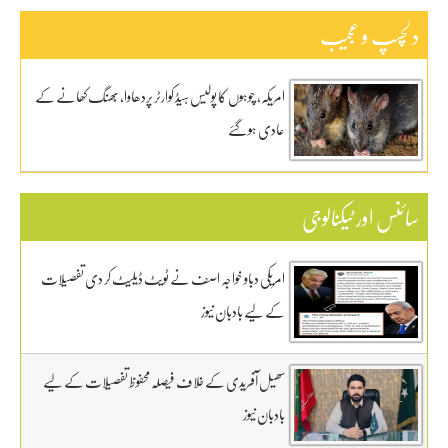
دلچسپ و عجیب
امریکہ، چوہوں کا پولیس ہیڈ کوارٹر پردھاوا، بھنگ کھانے کے
عادی ہوگئے
سائنس اور ٹیکنالوجی
امریکی دباو خواجہ اصف نے ٹویٹ ڈیلیٹ کر دی تفصیلات
کے لیے بادبان نیوز
سھیل آفریدی کے خلاف فیصلہ محفوظ تفصیلات کے لیے
بادبان نیوز