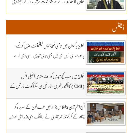
جیلوں کا معائنہ کرنے اور سفارشات مرتب کرنے کیلئے ذیلی
کو محفوظ بنائیں – دستاویزی معیشت کو اپنائیں۔ ۔تفصیلات
کمیٹی تشکیل دے دی
کے لیے بادبان نیوز
ڈیفنس
افواج پاکستان میں 7 نئی تعیناتیاں لیفٹیننٹ جنرل کونسے
پرموٹ ای ایس ای میں بھی بڑی تبدیلی۔سی ڈی اے
کھربوں روپے لے کر کونسا آفیسر بھاگا وہ کس کا فرنٹ مین۔
سہیل رانا لائیو میں
افواج میں سب کچھ تبدیل کور اف ملٹری انٹیلی جنس
(CMI) کا آفیسر تھری سٹار نھی بن سکتا کورٹ مارشل کے
3 شکریے کون.. بڑی خبر اور تبدیلی کون سی۔ سہیل رانا لائیو
میں
آج اھم ترین 2 اجلاس پشاور میں ھوے فوج کے سربراہ کو
پشاور کے کور کمانڈر عمر بخاری نے بریفنگ دی وزیر اعلی اور وزیر
داخلہ موجود پشاور کے ڈیو کمانڈر کے ساتھ کاشف عبداللہ ڈائریکٹر