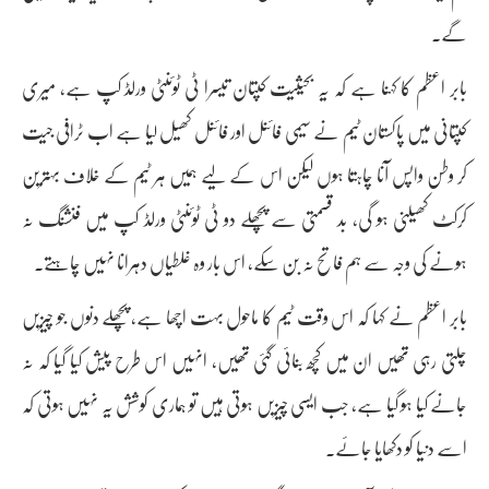
گے۔
بابر اعظم کا کہنا ہے کہ یہ بحیثیت کپتان تیسرا ٹی ٹوئنٹی ورلڈ کپ ہے، میری
کپتانی میں پاکستان ٹیم نے سیمی فائنل اور فائنل کھیل لیا ہے اب ٹرافی جیت
کر وطن واپس آنا چاہتا ہوں لیکن اس کے لیے ہمیں ہر ٹیم کے خلاف بہترین
کرکٹ کھیلنی ہو گی، بد قسمتی سے پچھلے دو ٹی ٹوئنٹی ورلڈ کپ میں فنشنگ نہ
ہونے کی وجہ سے ہم فاتح نہ بن سکے، اس بار وہ غلطیاں دہرانا نہیں چاہتے۔
بابر اعظم نے کہا کہ اس وقت ٹیم کا ماحول بہت اچھا ہے، پچھلے دنوں جو چیزیں
چلتی رہی تھیں ان میں کچھ بنائی گئی تھیں، انہیں اس طرح پیش کیا گیا کہ نہ
جانے کیا ہو گیا ہے، جب ایسی چیزیں ہوتی ہیں تو ہماری کوشش یہ نہیں ہوتی کہ
اسے دنیا کو دکھایا جائے۔