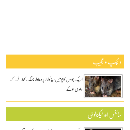
پاکستان
ٹیکنالوجی
دلچیسپ وعجیب
ڈیفنس
کاروبار
کھیل
دلچسپ و عجیب
امریکہ، چوہوں کا پولیس ہیڈ کوارٹر پردھاوا، بھنگ کھانے کے
عادی ہوگئے
سائنس اور ٹیکنالوجی