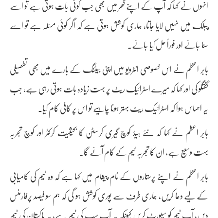
انہوں نے کہا کہ آپ کے اپنے گھر میں بھی جب کوئی بات ہوتی ہے تو اسے
پبلک میں نہیں لایا جاتا، ہماری کوشش ہوتی ہے کہ اگر کوئی مسئلہ ہے تو اسے
سنا جائے اور فوراً حل کیا جائے۔
بابر اعظم نے اس خصوصی انٹرویو میں اپنی بیٹنگ کے بارے میں بھی تفصیلی
گفتگو کی اور کہا کہ میرے اسٹرائیک ریٹ پر بہت زیادہ بات ہوتی رہی ہے، جب
یہ احساس ہوا کہ اسٹرائیک ریٹ بہتر ہونا چاہیے تو اس پر کافی کام کیا۔
بابر اعظم نے کہا کہ نئے ہیڈ کوچ گیری کرسٹن کا بحیثیت کرکٹر اور کوچ تجربہ
بہت وسیع ہے، ان کا تجربہ ٹیم کے کام آئے گا۔
بابر اعظم نے اپنے پرستاروں کے نام پیغام میں کہا ہے کہ وہ ٹیم کی کامیابی
کے لیے دعا کریں، ہماری طرف سے پوری کوشش ہو گی کہ ہم سو فیصد پرفارمنس
دیں، آپ ٹیم کو سپورٹ کریں کیونکہ یہ آپ سب کی ٹیم ہے، یہ پاکستان کی ٹیم