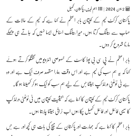
2024
2
جون‬‮
|
اہم خبریں
,
پاکستان
,
کھیل
پاکستان کرکٹ ٹیم کے کپتان بابر اعظم نے کہا ہے کہ ٹیم کے حالات کے
حساب سے بیٹنگ کرتا ہوں، میرا بیٹنگ اسٹائل ایسا نہیں کہ جاتے ہی چھکے
مارنا شروع کر دوں۔
بابر اعظم نے پی سی بی پوڈ کاسٹ کے خصوصی انٹرویو میں گفتگو کرتے ہوئے
کہا کہ یہ ہم سب کی ٹیم ہے اور اس وقت ہمارا مقصد صرف ایک ہے اور وہ
ہے ٹی ٹوئنٹی ورلڈ کپ جیتنا جس کے لیے ہم سب کو ایک ہو کر کھیلنا ہو گا۔
پاکستان کرکٹ ٹیم کے کپتان کا کہنا ہے کہ بحیثیت کپتان میں ٹی ٹوئنٹی ورلڈ کپ
کا سیمی فائنل اور فائنل کھیل چکا ہوں اب ٹرافی جیتنا چاہتا ہوں۔
بابر اعظم کا کہنا ہے کہ بھارت اور پاکستان کے میچ کی بات ہی کچھ اور ہے جس