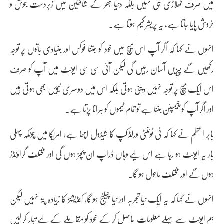
میں صرف کھلاڑی ہی نہیں بلکہ دنیا بھر کے شائقین میں زبردست جوش و
خروش پایا جاتا ہے، یہ پریشر گیم ہوتا ہے۔
انہوں نے کہا کہ اگر آپ اس میچ میں خود کو جتنا فوکس اور بنیادی باتوں پر توجہ
رکھیں گے چیزیں آسان رہیں گی لیکن آئی سی سی ایونٹ میں آپ کو صرف
اس ایک میچ پر توجہ نہیں دینی ہوتی بلکہ اس میں دوسری ٹیمیں بھی ہوتی ہیں
اور اگر آپ کو چیمپئن بننا ہے تو تمام ٹیموں کو ہرانا پڑتا ہے۔
بابر اعظم نے کہا کہ ٹی ٹوئنٹی ورلڈ کپ کا شیڈول اچھا ہے، امریکا میں چونکہ پہلی
بار یہ ایونٹ ہو رہا ہے اس لیے وہاں ڈراپ ان پچز ہوں گی اور مختلف گراؤنڈز
ہوں گے اور مختلف ماحول ہو گا۔
انہوں نے کہا کہ یہ ایک نیا تجربہ اور نیا چیلنج ہو گا، کنڈیشنز کا زیادہ پتہ نہیں لیکن
ہم ایونٹ سے پہلے معلومات حاصل کر کے خود کو مقابلے کے لیے تیار کر لیں