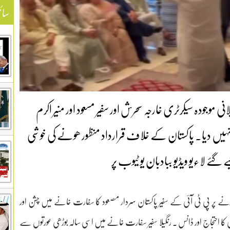
سائ
 موجودہ سیکرٹری خارجہ سحرش اور سفیر مسعود اور منیر اکرم
خط کا جواب نہیں دیا۔ پاکستان کے خلاف قرارداد منظور ھونے کی خوشی
ے گئے لاءیو ویڈیو ببادبان یو ٹیوب پر
نے پر پی ٹی آئی کے سفیر پاکستان سردار مصعود کا سفارت خانے میں چشن اور
 کا احتجاج اور ڈانس ۔ رنگیلا سفیر سفارت خانے میں اسی سالہ بوڑھی عورتوں سے