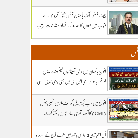
سماعت کل تک ملتوی۔ وزارت دفاع کے وکیل
خواجہ حارث کل بھی دلائل جاری رکھیں گے.14 ہزار
چیف جسٹس آف پاکستان جسٹس یحییٰ آفریدی نے
300 روپے دیں مردہ دفنائیں یہ وقت بھی انا تھا
پنجاب میں جیلوں کا معائنہ کرنے اور سفارشات مرتب
قبرستانوں میں تدفین کے نرخ مقرر۔اپنے اثاثوں کو
کرنے کیلئے ذیلی کمیٹی تشکیل دے دی
محفوظ بنائیں – دستاویزی معیشت کو اپنائیں۔ ۔
نس
تفصیلات کے لیے بادبان نیوز
افواج پاکستان میں 7 نئی تعیناتیاں لیفٹیننٹ جنرل
کونسے پرموٹ ای ایس ای میں بھی بڑی تبدیلی۔سی
ڈی اے کھربوں روپے لے کر کونسا آفیسر بھاگا وہ کس کا
فرنٹ مین۔ سہیل رانا لائیو میں
افواج میں سب کچھ تبدیل کور اف ملٹری انٹیلی جنس
(CMI) کا آفیسر تھری سٹار نھی بن سکتا کورٹ
مارشل کے 3 شکریے کون.. بڑی خبر اور تبدیلی کون
سی۔ سہیل رانا لائیو میں
آج اھم ترین 2 اجلاس پشاور میں ھوے فوج کے سربراہ