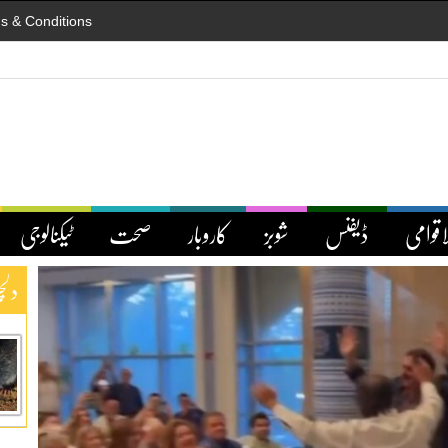
s & Conditions
اقوامی
ڈیفنس
شوبز
کاروبار
صحت
ٹیکنالوجی
دلچ