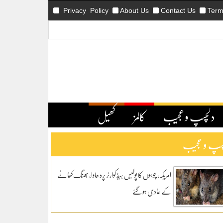
Privacy Policy
About Us
Contact Us
Term
دلچسپ و عجیب
کالمز
کھیل
سپ و عجیب
امریکہ، چوہوں کا پولیس ہیڈ کوارٹر پردھاوا، بھنگ کھانے
کے عادی ہوگئے