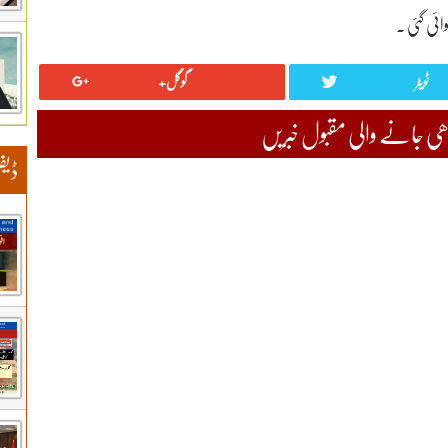
ائی گئی ۔
ٹویٹر
گوگل+
 جانے والی مقبول خبریں
ڈیف