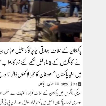
پاکستان کے خلاف بھارتی ایما پر کاکڑ جلیل عباس جیلانی
نے کانگریس کے 8 ماہ قبل لکھے گئے 
میں سفیر پاکستان مسعود خان کا مجرا لاکھوں ڈالر اڑا دئی
2024
3
جولائی
|
اہم خبریں
,
پاکستان
امریکی کانگرس میں پاکستان کے خلاف قراداد اکثریت سے منظور ہو
دوسری طرف پاکستان اسمبلی میں کوئنڑ قراداد پیش ہونے پر پی ٹی آئی