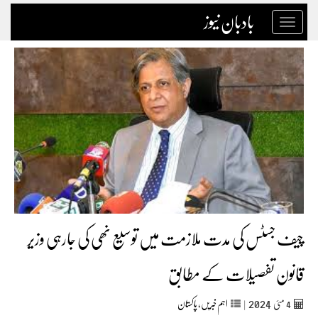
بادبان نیوز
Toggle
navigation
چیف جسٹس کی مدت ملازمت میں توسیع نھی کی جارہی وزیر
قانون تفصیلات کے مطابق
2024
4
مئی‬‮
|
اہم خبریں
,
پاکستان