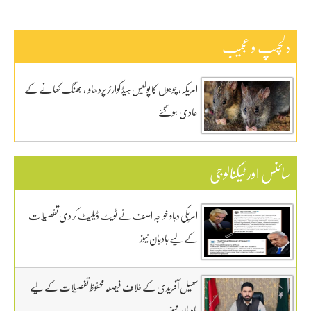
دلچسپ و عجیب
امریکہ، چوہوں کا پولیس ہیڈ کوارٹر پردھاوا، بھنگ کھانے کے
عادی ہوگئے
سائنس اور ٹیکنالوجی
امریکی دباو خواجہ اصف نے ٹویٹ ڈیلیٹ کر دی تفصیلات
کے لیے بادبان نیوز
سھیل آفریدی کے خلاف فیصلہ محفوظ تفصیلات کے لیے
بادبان نیوز