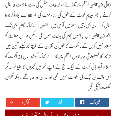
وفاقی وزیر قانون اعظم نذیر تارڑ نے کہا کہ چیف جسٹس کی مدتِ ملازمت 3 سال
کرنے یا پھر سپریم کورٹ کے ججوں کی ریٹائرمنٹ کی عمر 65 سے بڑھا کر 68
سال کرنے پر بھی باتیں سننے میں آرہی ہیں ۔انہوں نے کہا کہ تاہم ابھی تک
بطور وزیرِ قانون اس پر انہیں کام کی ہدایت نہیں ملی ، لیکن وہ اس معاملے کو
مسترد نہیں کریں گے۔حکومت کا ججوں کی تقرری کے طریقہ کار کیلئے آئین میں
ترمیم کا فیصلہوفاقی وزیر قانون اعظم نذیر تارڑ نے کہا کہ گزشتہ سال 21 اگست کو
اسلام آباد ہائی کورٹ کے ایک جج نے اپنے گھر میں کیمروں کا بتایا تھا ۔ مگر
اُس وقت ن لیگ کی حکومت نہیں تھی اور نہ ہی وہ وزیر تھے ، بلکہ نگران
حکومت آچکی تھی
فیس بک
ٹویٹر
گوگل+
سب سے زیادہ پڑھی جانے والی مقبول خبریں