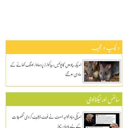
ڈیفنس
کاروبار
کھیل
دلچسپ و عجیب
امریکہ، چوہوں کا پولیس ہیڈ کوارٹر پردھاوا، بھنگ کھانے کے
عادی ہوگئے
سائنس اور ٹیکنالوجی
امریکی دباو خواجہ اصف نے ٹویٹ ڈیلیٹ کر دی تفصیلات
کے لیے بادبان نیوز