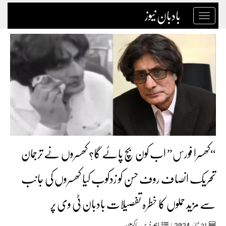
بادبان نیوز
Toggle
navigation
“کھسرا فورس” اب کون بچ پائے گا؟ کھسروں نے ترجمان
تحریک انصاف روف حسن کو زدکوب کیا کھسروں کی جانب
سے مزید حملوں کا خطرہ تفصیلات بادبان ٹی وی پر
2024
21
مئی‬‮
|
اہم خبریں
,
پاکستان