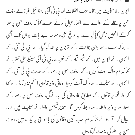
ایوان بالا سینیٹ میں قائد حزب اختلاف اور پی ٹی آئی رہنما شبلی فراز نے رؤف
حسن پر حملے کے حوالے سے اظہار خیال کرتے ہوئے کہا کہ روف حسن پر حملہ
کرکے انھیں زخمی کیا گیا ہے، یہ واقع سنجیدہ معاملہ ہے بات یہاں تک آگئی
ہے کہ سب سے بڑی جماعت کے ترجمان پر حملہ کیا گیا ہے۔پی ٹی آئی کے
ارکان نے ایوان میں کے شیم شیم کے نعرے، پی ٹی آئی سینیٹر علی ظفر نے
کہا کہ ہم واک اوٹ کریں گے، رؤف حسن پر حملے کے خلاف پی ٹی آئی کے
ارکان نے سینیٹ سے واک آوٹ کردیا۔وفاقی وزیر قانون اعظم نذیر تارڑ نے کہا
کہ واقعے پر قانون کے مطابق کارروائی کی جائےگی، رؤف حسن پر حملے کے
معاملے پر وزیر داخلہ سے رابطہ کروں گا۔سینیٹر فیصل واڈا نے سینیٹ میں اظہار
خیال کرتے ہوئے کہا کہ ہم سب آئین وقانون کی بالادستی پر ایک ہیں، رؤف
حسن پر حملے کی مذمت کرتا ہوں۔