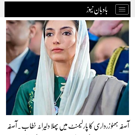
بادبان نیوز
Toggle
navigation
آصفہ بھٹو زرداری کا پارلیمنٹ میں پھلا دلیرانہ خطاب۔ آصفہ