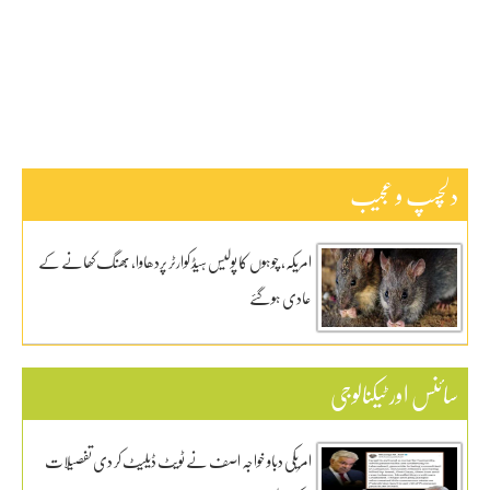
دلچیسپ وعجیب
ڈیفنس
کاروبار
کھیل
دلچسپ و عجیب
امریکہ، چوہوں کا پولیس ہیڈ کوارٹر پردھاوا، بھنگ کھانے کے
عادی ہوگئے
سائنس اور ٹیکنالوجی
امریکی دباو خواجہ اصف نے ٹویٹ ڈیلیٹ کر دی تفصیلات