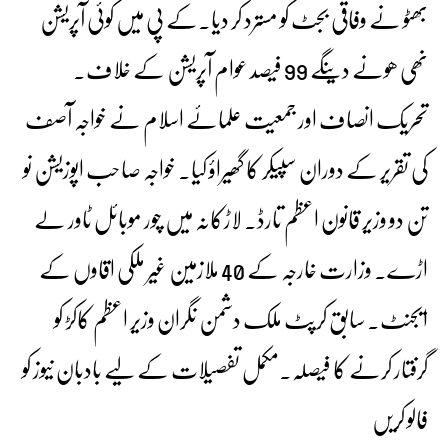
بھٹو نے وفاقی بجٹ کو مسترد کر دیا۔کے پی میں کوئی آپریشن
نھی ھونے دینگے 99 فیصد عوام آپریشن کے خلاف۔
تحریک انصاف اور جمعیت علمائے اسلام نے خواجہ آصف
کی تقریر کے دوران سپیکر کا گھیراؤ کیا۔ خواجہ صاحب اپوزیشن نو
تن دو وزیر قانون اعظم تارڈ۔ لاڑکانہ میں چور موبائل ٹاور لے
اڑے۔ وزارت خارجہ کے 40 ملازمین غیر ملکی اقاوں کے
ایجنٹ۔ سابق کرپٹ ملک دشمن نگران وزیر اعظم کاکڑ کو
گرفتار کرنے کا فیصلہ۔مکمل تفصیلات کے لیے بادبان نیوز کو
فالو کریں