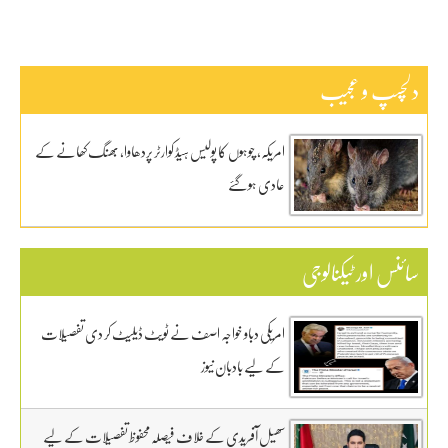
دلچسپ و عجیب
امریکہ، چوہوں کا پولیس ہیڈ کوارٹر پردھاوا، بھنگ کھانے کے
عادی ہوگئے
سائنس اور ٹیکنالوجی
امریکی دباو خواجہ اصف نے ٹویٹ ڈیلیٹ کر دی تفصیلات
کے لیے بادبان نیوز
سھیل آفریدی کے خلاف فیصلہ محفوظ تفصیلات کے لیے