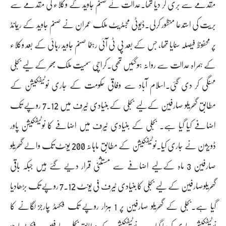
مقدمے سے بری کر دیا تھا۔عدالت نے صنم جاوید کے وکلاء کی مقدمے سے
بریت کی استدعا منظور کرلی۔ڈیوٹی مجسٹریٹ ملک عمران نے صنم جاوید کے ریمانڈ
پر محفوظ فیصلہ سنایا تھا، جس کے بعد پی ٹی آئی رہنما صنم جاوید رہائی کے بعد وکلاء
کے ہمراہ عدالت سے روانہ ہوگئیں تھی۔کراچی سمیت ملک بھر کے لیے بجلی
مہنگی کر دی گئی۔اسلام آباد سے وفاقی حکومت کے جاری نوٹیفکیشن کے
مطابق گھریلو صارفین کےلیے بجلی کے بنیادی ٹیرف میں 7.12 روپے تک
اضافے کیا گیا ہے۔ بجلی کے بنیادی ٹیرف میں اضافے کا نوٹیفکیشن پاور
ڈویژن نے جاری کیا۔نوٹیفکیشن کے مطابق ماہانہ 200 یونٹ تک والے گھریلو
صارفین 3 ماہ کےلیے اضافے سے مستثنیٰ قرار دیے گئے ہیں جبکہ باقی
گھریلوصارفین کے لیے بجلی کا بنیادی ٹیرف فی یونٹ 7.12 روپے تک بڑھادیا
گیا ہے۔بجلی کے گھریلو صارفین پر 1 ہزار روپے تک فکسڈ چارجز لگانے کا