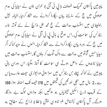
چیئرمین پاکستان تحریک انصاف (پی ٹی آئی) عمران خان نے میڈیا کی عدم
موجودگی میں جج کے سامنے بیان ریکارڈ کروانے سے انکار کردیا۔اڈیالہ جیل
راولپنڈی میں احتساب عدالت کے جج محمد علی وڑائچ نے نئے توشہ خانہ
ریفرنس کی سماعت کی۔اس موقع پر بانی پی ٹی آئی نے میڈیا کی عدم موجودگی
میں جج کے روبرو بیان ریکارڈ کروانے سے انکار کردیا۔انہوں نے مزید کہا کہ اگر
میڈیا نہیں آتا تو میں عدالت سے واک آؤٹ کر جاؤں گا۔احتساب عدالت میں
میڈیا نمائندوں کے داخل ہوتے ہی سماعت کا آغاز ہوگیا، اس دوران بانی
چیئرمین نے کہا کہ پہلے جس ریفرنس میں سزا ہوئی وہ جیولری سیٹ ہمارے پاس
ہے۔2 سال میں بجلی اور گیس کی قیمتوں میں 170 فیصد تک اضافہ ہوا، 100
کے قریب لارج اسکیل فیکٹریاں بند ہوگئیں جبکہ ہزاروں لوگ بے روزگار
ہوگئے۔ آل پاکستان ٹیکسٹائل ملز ایسوسی ایشن (اپٹما) ذرائع کے مطابق بند