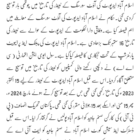
اسلام آباد ایئرپورٹ کی آؤٹ سورسنگ کے ٹینڈر کی تاریخ میں چوتھی بار توسیع
کردی گئی۔حکام نے اسلام آباد ایئرپورٹ کی آؤٹ سورسنگ کے معاملے میں
اہم فیصلہ کیا ہے۔وفاقی دارالحکومت کے ایئرپورٹ کے حوالے سے ٹینڈر کی
تاریخ 16 ستمبر تک بڑھادی ہے۔اسلام آباد ایئرپورٹ کی پبلک اینڈ پرائیویٹ
پارٹنرشپ کے تحت نجکاری کا فیصلہ کیا گیا ہے۔سول ایوی ایشن اتھارٹی (سی
اے اے) نے دلچسپی رکھنے والی کمپنیوں کو ٹینڈر کی تاریخ میں توسیع سے
متعلق آگاہ کردیا۔اس سے قبل اسلام آباد ایئرپورٹ کے ٹینڈر کےلیے 15 اکتوبر
2023ء کی تاریخ رکھی گئی تھی جس کے بعد توسیع کرتے ہوئے مارچ 2024ء،
پھر 15 مئی اور اسکے بعد 15 جولائی مقرر کی گئی تھی۔پاکستان تحریک انصاف (پی
ٹی آئی) کی کارکن صنم جاوید کو اسلام آباد پولیس نے گرفتار کر لیا۔اس سے قبل
ڈسٹرکٹ اینڈ سیشن کورٹ اسلام آباد نے صنم جاوید کو ایف آئی اے کے