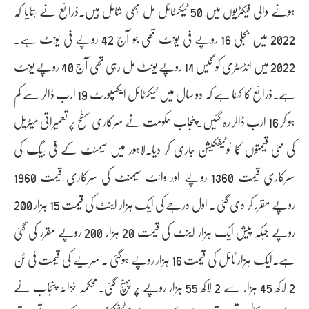
ہونے والی فیکٹریوں میں 50 ٹیکسٹائل مل بھی شامل ہیں۔ذرائع نے بتایا کہ
2022 میں بجلی 16 روپے فی یونٹ تھی جو آج 42 روپے فی یونٹ ہے۔
2022 میں انڈسٹری کو گیس 14 روپے یونٹ مل رہی تھی آج 40 روپے یونٹ
ہے۔ذرائع کا کہنا ہے کہ دو سال میں ٹیکسٹائل ایکسپورٹ 19 ارب ڈالر سے کم
ہو کر 16 ارب ڈالر رہ گئیں۔پنجاب حکومت نے سرکاری سطح پر تعمیراتی میٹریل
کی نئی قیمتوں کا نوٹیفکیشن جاری کر دیا۔لاہور میں سیمنٹ کے فی بیگ کی
سرکاری قیمت 1360 روپے اور وائٹ سیمنٹ کی سرکاری قیمت 1960
روپے مقرر کر دی گئی ۔ اول درجے کی ایک ہزار اینٹ کی قیمت 15 ہزار 200
روپے جبکہ پیش ایک ہزار اینٹ کی قیمت 20 ہزار 200 روپے مقرر کی گئی
ہے۔ایک ہزار ٹائل کی قیمت 16 ہزار روپے ہوگئی ۔ سریے کی قیمت فی ٹن
2 لاکھ 45 ہزار سے 2 لاکھ 55 ہزار روپے پر پہنچ گئی۔محکمہ خزانہ پنجاب نے