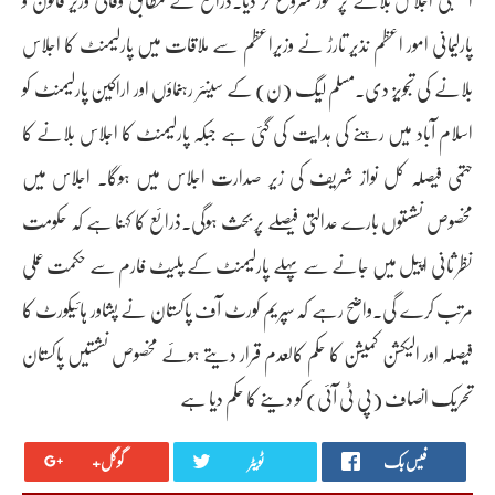
اسمبلی اجلاس بلانے پر غور شروع کر دیا۔ذرائع کے مطابق وفاقی وزیر قانون و
پارلیمانی امور اعظم نذیر تارڑ نے وزیراعظم سے ملاقات میں پارلیمنٹ کا اجلاس
بلانے کی تجویز دی۔مسلم لیگ (ن) کے سینئر رہنماؤں اور اراکین پارلیمنٹ کو
اسلام آباد میں رہنے کی ہدایت کی گئی ہے جبکہ پارلیمنٹ کا اجلاس بلانے کا
حتمی فیصلہ کل نواز شریف کی زیر صدارت اجلاس میں ہوگا. اجلاس میں
مخصوص نشستوں بارے عدالتی فیصلے پر بحث ہوگی۔ذرائع کا کہنا ہے کہ حکومت
نظر ثانی اپیل میں جانے سے پہلے پارلیمنٹ کے پلیٹ فارم سے حکمت عملی
مرتب کرے گی۔واضح رہے کہ سپریم کورٹ آف پاکستان نے پشاور ہائیکورٹ کا
فیصلہ اور الیکشن کمیشن کا حکم کالعدم قرار دیتے ہوئے مخصوص نشستیں پاکستان
تحریک انصاف (پی ٹی آئی) کو دینے کا حکم دیا ہے
فیس بک
ٹویٹر
گوگل+