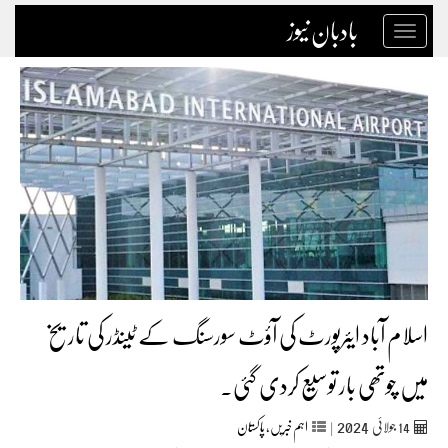
بادبان نیوز
Toggle
navigation
اسلام آباد ایئرپورٹ کی آؤٹ سورسنگ کے ٹینڈر کی تاریخ
میں چوتھی بار توسیع کردی گئی۔
2024
14
جولائی
|
اہم خبریں
,
پاکستان