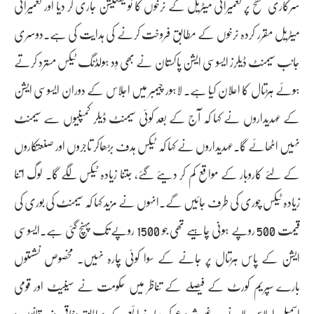
سرکاری سطح پر تعمیراتی میٹریل کے نرخوں کا نوٹیفکیشن جاری کر دیا اور تعمیراتی
میٹریل مقرر کردہ نرخوں کے مطابق فروخت کرنے کی ہدایت کی ہے۔دوسری
جانب سیمنٹ ڈیلرز ایسوسی ایشن پاکستان نے بھی وِد ہولڈنگ ٹیکس مسترد کرتے
ہوئے ہڑتال کا اعلان کیا ہے۔ لاہور چیمبر میں اجلاس کے دوران ایسوسی ایشن
کے عہدیداروں نے کہا کہ آج کے بعد کوئی سیمنٹ ڈیلر کمپنیوں سے سیمنٹ
نہیں اٹھائے گا۔عہدیداروں نے کہا کہ ٹیکس ہدف بڑھاکر تاجروں اور صنعتکاروں
کے لئے کاروبار کے مواقع کم کر دیئے گئے، جتنا زیادہ ٹیکس لگے گا. لوگ اتنا
زیادہ ٹیکس چوری کی طرف جائیں گے۔انہوں نے مزید کہا کہ سیمنٹ کی بوری کی
قیمت 500 روپے ہونی چاہیے تھی جو 1500 روپے تک پہنچ گئی ہے.ایسوسی
ایشن کے پاس ہڑتال پر جانے کے سوا کوئی چارہ نہیں۔ مخصوص نشستوں
بارے سپریم کورٹ کے فیصلے کے تناظر میں حکومت نے سینیٹ اور قومی