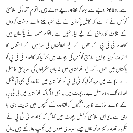
ہے، جو 200 روپے سے بڑھ کر 400 روپے ہوئے ہیں۔اقوام متحدہ کی سلامتی
کونسل نے کہا ہے کہ کابل پاکستان کےلیے خطرہ بننے والے دہشت گردوں
کے خلاف کارروائی کے لیے تیار نہیں ہے۔اقوام متحدہ نے پاکستان میں
کالعدم ٹی ٹی پی کے حملوں کےلیے افغانستان کی سرزمین کے استعمال کا
اعتراف کرلیا۔یو این سلامتی کونسل کی رپورٹ میں کہا گیا کہ کالعدم ٹی ٹی پی کو
پاکستان میں حملوں کےلیے افغانستان میں طالبان حکمرانوں کی سرپرستی حاصل
ہے۔رپورٹ میں مزید کہا گیا کہ ٹی ٹی پی کو افغانستان میں القاعدہ کی بھی آپریشنل
اور لاجسٹک مدد حاصل ہے۔رپورٹ میں یہ بھی کہا گیا کہ افغانستان میں ٹی ٹی پی
کے 6 سے ساڑھے 6 ہزار جنگجوؤں کو القاعدہ کے کیمپوں میں تربیت دی جا
رہی ہے۔یو این سلامتی کونسل رپورٹ میں کہا گیا کہ کالعدم ٹی ٹی پی نے
ننگرہار، قندھار، کنڑ اور نورستان جیسے سرحدی صوبوں میں کیمپ بنا رکھے ہیں۔بانی