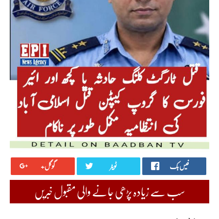
فیس بک
ٹویٹر
گوگل+
سب سے زیادہ پڑھی جانے والی مقبول خبریں