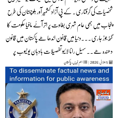
شخصیات کی گرفتاری۔ کے پی آزاد کشمیر آور بلوچستان کی طرح
پنجاب میں بھی عام شہری بغاوت پر اتر آئے مافیا حکومت کا
گٹھ جوڑ جاری۔۔۔دنیا میں قانون اندھا ھے پاکستان میں قانون
دھندہ ھے۔۔ سہیل رانا لائیو تفصیلات بادبان یو ٹیوب پر
2026
5
جولائی
|
اہم خبریں
,
پاکستان