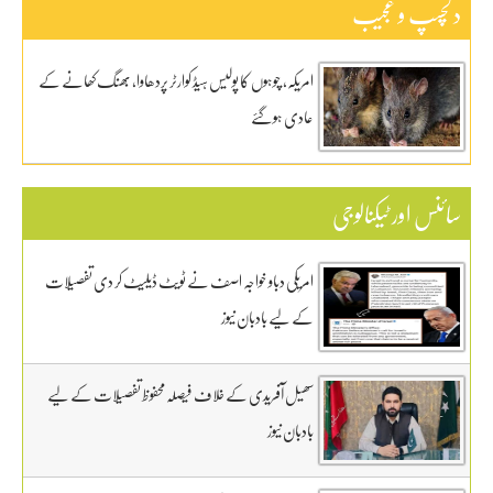
دلچسپ و عجیب
امریکہ، چوہوں کا پولیس ہیڈ کوارٹر پردھاوا، بھنگ کھانے کے
عادی ہوگئے
سائنس اور ٹیکنالوجی
امریکی دباو خواجہ اصف نے ٹویٹ ڈیلیٹ کر دی تفصیلات
کے لیے بادبان نیوز
سھیل آفریدی کے خلاف فیصلہ محفوظ تفصیلات کے لیے
بادبان نیوز