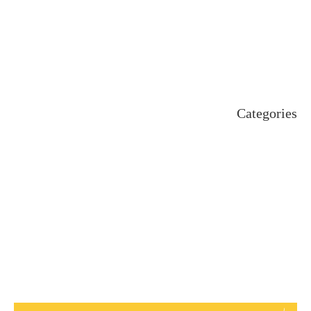
September 2024
August 2024
July 2024
June 2024
May 2024
April 2024
Categories
Uncategorized
اہم خبریں
بین اقوامی
پاکستان
ٹیکنالوجی
دلچیسپ وعجیب
ڈیفنس
کاروبار
کھیل