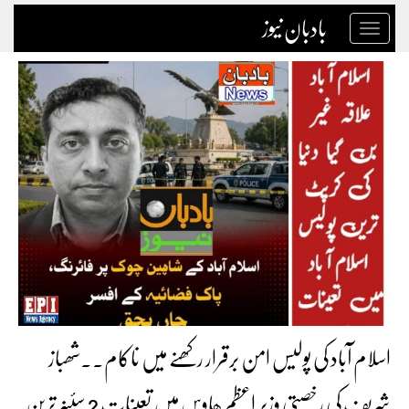
بادبان نیوز
Toggle
navigation
اسلام آباد کی پولیس امن برقرار رکھنے میں ناکام۔۔شھباز
شریف کی رخصتی وزیر اعظم ھاوس میں تعینات 2 سئینر ترین