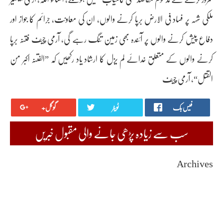
ملکی شہہ پر فساد فی الارض برپا کرنے والوں، ان کی معاونت، جرائم کا جواز اور
دفاع پیش کرنے والوں پر آئندہ بھی زمین تنگ رہے گی، آرمی چیف فتنہ برپا
کرنے والوں کے متعلق خدائے لم یزل کا ارشاد یاد رکھیں کہ ”الفتنہ اکبر من
القتل“، آرمی چیف
فیس بک
ٹویٹر
گوگل+
سب سے زیادہ پڑھی جانے والی مقبول خبریں
Archives
August 2026
July 2026
June 2026
May 2026
April 2026