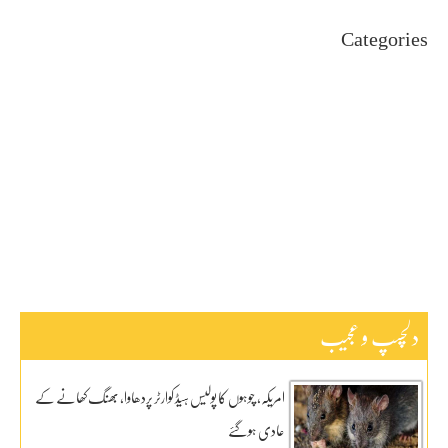
Categories
Uncategorized
اہم خبریں
بین اقوامی
پاکستان
ٹیکنالوجی
دلچیسپ وعجیب
ڈیفنس
کاروبار
کھیل
دلچسپ و عجیب
امریکہ، چوہوں کا پولیس ہیڈ کوارٹر پردھاوا، بھنگ کھانے کے
عادی ہوگئے