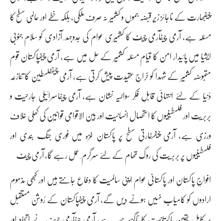
چیفبھارت کے ناجائز زیرِ قبضہ جموں و کشمیر نہ صرف ملکی، بلکہ خطے اور عالمی سطح کا
مسئلہ ہے، آرمی چیفآرمی چیف کا کشمیری عوام کی جدوجہد ِ آزادی کو سلام جنوبی
ایشیا میں پائیدار امن کا قیام مسئلہ کشمیر کے حل میں ہے، آرمی چیفپاکستان قوم
مقبوضہ کشمیر کے شُہدا کو خراجِ عقیدت پیش کرتی ہے، آرمی چیففلسطین کا تنازعہ
دُنیا کے لئے انتہائی قابلِ فِکر سوالیہ نشان ہے، آرمی چیفاسرائیلی جارحیت و
بربریت اور فلسطینیوں کا استحصال انسانیت اور بین الاقوامی قوانین کی کھلی خلاف
ورزی ہے، آرمی چیفسفارتی سطح پر پاکستان غزہ میں فوری جنگ بندی اور
فلسطینیوں پر بربریت کی روک تھام کے لئے سرگرم ِ عمل رہے گا، آرمی چیف
افواجِ پاکستان اور پاکستانی عوام اپنی سالمیت کا دفاع جانتے ہیں اور کبھی مذموم
ارادوں کو کامیاب نہیں ہونے دیں گے، آرمی چیفپاکستان کے رُوشن مستقبل
پر کامل یقین پاکستانیت کا ناگزیر حصہ ہے، آرمی چیفآرمی چیف نے اتحاد اور