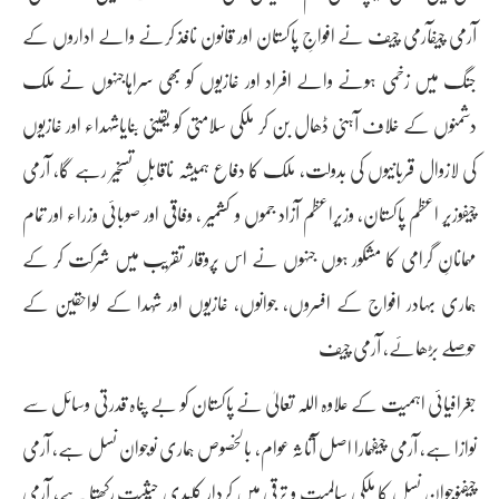
آرمی چیفآرمی چیف نے افواجِ پاکستان اور قانون نافذ کرنے والے اداروں کے
جنگ میں زخمی ہونے والے افراد اور غازیوں کو بھی سراہاجنہوں نے ملک
دشمنوں کے خلاف آہنی ڈھال بن کر ملکی سلامتی کو یقینی بنایاشہداء اور غازیوں
کی لازوال قربانیوں کی بدولت، ملک کا دفاع ہمیشہ ناقابلِ تسخیر رہے گا، آرمی
چیفوزیر اعظم پاکستان، وزیراعظم آزاد جموں و کشمیر ، وفاقی اور صوبائی وزراء اور تمام
مہمانانِ گرامی کا مشکور ہوں جنہوں نے اس پروقار تقریب میں شرکت کر کے
ہماری بہادر افواج کے افسروں، جوانوں، غازیوں اور شُہدا کے لواحقین کے
حوصلے بڑھائے، آرمی چیف
جغرافیائی اہمیت کے علاوہ اللہ تعالیٰ نے پاکستان کو بے پناہ قدرتی وسائل سے
نوازا ہے، آرمی چیفہمارا اصل آثاثہ عوام، بالخصوص ہماری نوجوان نسل ہے، آرمی
چیفنوجوان نسل کا ملکی سالمیت و ترقی میں کردار کلیدی حیثیت رکھتا ہے، آرمی