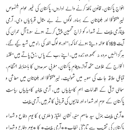
افواجِ پاکستان، قانون نافذ کرنے والے اداروں، پاکستان کی غیور عوام بلخصوص
خیبر پختونخوا اور بلوچستان کے بہادر لوگوں نے بے مثال قربانیاں دی، آرمی
چیفآرمی چیف نے شہداء کو خراجِ تحسین پیش کرتے ہوئے سورۃ آلِ عمران کی
آیت 169کا حوالہ دیتے ہوئے کہا کہ؛”اور جو لوگ اللہ کی راہ میں شہید کیے گئے،
ہر گز انہیں مردہ نہ سمجھو، وہ زندہ ہیں، اپنے رب کے پاس رزق پاتے ہیں“فتنہ
الخوارج کے خلاف متحد آواز، پیغامِ پاکستان، مغربی سرحدوں کا باضابطہ انتظام،
قبائلی علاقہ جا ت کی صوبہ میں شمولیت، خیبر پختونخوا اور بلوچستان میں معاشی و
سماجی ترقی کے اقدامات اہم کامیابیاں ہیں، آرمی چیفیہ کامیابیاں ریاستِ
پاکستان کے عزم اور شہداء اور غازیوں کی قربانی کا ثمر ہیں، آرمی چیف
*آرمی چیف جنرل سید عاصم منیر، نشانِ امتیاز (ملٹری) کا یومِ دفاع و شہداء
پاکستان کی تقریب سے تاریخی خطاب**آرمی چیف* کا *یومِ دفاع و شُہداء