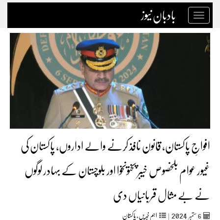
بادبان نیوز
Toggle
navigation
افواجِ پاکستان، قانون نافذ کرنے والے اداروں، پاکستان کی
غیور عوام بلخصوص خیبر پختونخوا اور بلوچستان کے بہادر لوگوں
نے بے مثال قربانیاں دی
2024
6
ستمبر‬‮
|
اہم خبریں
,
پاکستان