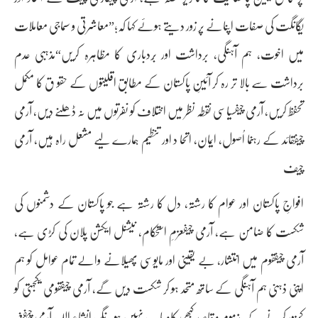
یگانگت کی صفات اپنانے پر زور دیتے ہوئے کہا کہ؛”معاشرتی و سماجی معاملات
میں اخوت، ہم آہنگی، برداشت اور بُردباری کا مظاہرہ کریں“مذہبی عدم
برداشت سے بالا تر رہ کر آئینِ پاکستان کے مطابق اقلیتوں کے حقو ق کا مکمل
تحفظ کریں، آرمی چیفسیاسی نقطہ نظر میں اختلاف کو نفرتوں میں نہ ڈھلنے دیں، آرمی
چیفقائد کے رہنما اُصول، ایمان، اتحا د اور تنظیم ہمارے لیے مشعل راہ ہیں، آرمی
چیف
افواجِ پاکستان اور عوام کا رشتہ، دل کا رشتہ ہے جو پاکستان کے دشمنوں کی
شکست کا ضامن ہے، آرمی چیفعزمِ استحکام، نیشنل ایکشن پلان کی کڑی ہے،
آرمی چیفقوم میں انتشار، بے یقینی اور مایوسی پھیلانے والے تمام عوامل کو ہم
اپنی ذہنی ہم آہنگی کے ساتھ متحد ہو کر شکست دیں گے، آرمی چیفقومی یکجہتی کو
کمزور کرنے کے مذموم مقاصد کبھی کامیاب نہیں ہونگے، انشاء اللہ، آرمی چیفغیر