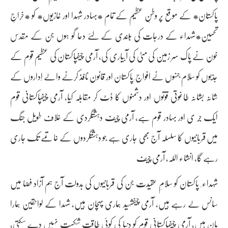
پاکستان* کے موقع پر وطنِ عظیم کے تمام *بہادر شُہدا اور غازیوں* کو *خراجِ
تحسین*شہداء کے درجات کی بُلندی کے لئے دعا گو ہوں جن کے مقدس
خون نے پاک سر زمین کی مٹی کی آبیاری کی، آرمی چیفپاکستان کی عظیم قوم کے
جذبوں کو سلام جنہوں نے افواج ِ پاکستان اور قانون نافذ کرنے والے اِداروں کے
شانہ بشانہ طاغوتی قوتوں اور دشمنوں کا ڈٹ کر مقابلہ کیا، آرمی چیفپاکستانی قوم
ایک جّر ی اور بہادر قوم ہے، آرمی چیف دہشتگردی کے خلاف طویل جنگ
میں قربانیوں کا سلسلہ آج بھی جاری ہے جو دہشتگردوں کے خاتمے تک جاری
رہے گا، انشاء اللہ، آرمی چیف
شُہداء ِ پاکستان کو سلامِ عقیدت جن کی قربانیوں کی بدولت آج ہم آزاد فضا میں
سانس لے رہے ہیں، آرمی چیفشہید ہماری پہچان ہیں، شہدا کے لواحقین ہمارا
مان ہیں، آرمی چیفپاکستانی قوم کو دنیا کی کوئی طاقت شکست نہیں دے سکتی،