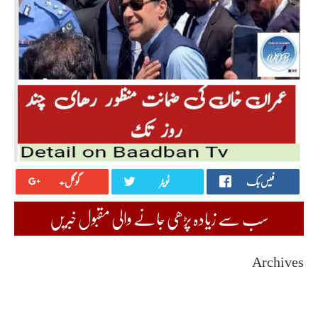
فیس بک
ٹویٹر
گوگل+
سب سے زیادہ پڑھی جانے والی مقبول خبریں
Archives
August 2026
July 2026
June 2026