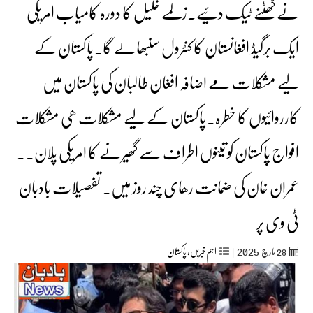
نے گھٹنے ٹیک دئیے۔زلمے خلیل کا دورہ کامیاب امریکی
ایک برگیڈ افغانستان کا کنٹرول سنبھالے گا۔پاکستان کے
لیے مشکلات مے اضافہ افغان طالبان کی پاکستان میں
کارروائیوں کا خطرہ۔پاکستان کے لیے مشکلات ھی مشکلات
افواج پاکستان کو تینوں اطراف سے گھیرنے کا امریکی پلان۔۔
عمران خان کی ضمانت رھای چند روز میں۔ تفصیلات بادبان
ٹی وی پر
2025
28
مارچ‬‮
|
اہم خبریں
,
پاکستان