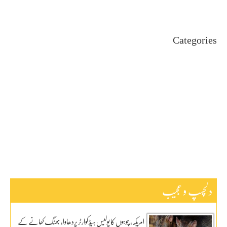
April 2024
Categories
Uncategorized
اہم خبریں
بین اقوامی
پاکستان
ٹیکنالوجی
دلچیسپ وعجیب
ڈیفنس
کاروبار
کھیل
دلچسپ و عجیب
امریکہ، چوہوں کا پولیس ہیڈ کوارٹر پردھاوا، بھنگ کھانے کے