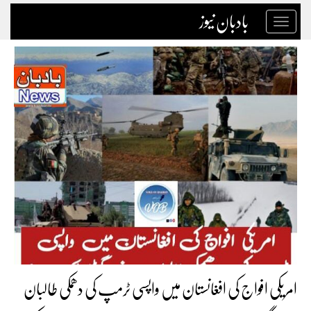
بادبان نیوز
Toggle
navigation
امریکی افواج کی افغانستان میں واپسی ٹرمپ کی دھمکی طالبان