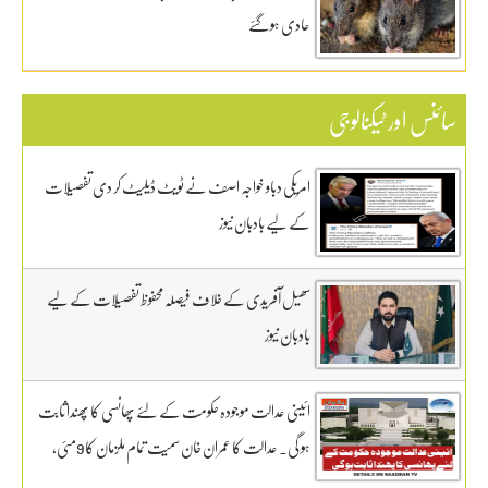
عادی ہوگئے
سائنس اور ٹیکنالوجی
امریکی دباو خواجہ اصف نے ٹویٹ ڈیلیٹ کر دی تفصیلات
کے لیے بادبان نیوز
سھیل آفریدی کے خلاف فیصلہ محفوظ تفصیلات کے لیے
بادبان نیوز
ائینی عدالت موجودہ حکومت کے لئے پھانسی کا پھندا ثابت
ہو گی. عدالت کا عمران خان سمیت تمام ملزمان کا 9مئی،
GHQ کیس ٹرائل 13 جنوری سے روزانہ کی بنیاد پر آگے