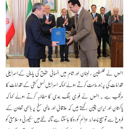
انہوں نے فلسطین ، لبنان اور شام میں انسانی حقوق کی پامالی کےاسرائیلی
اقدامات کی پر زور مذمت کرتے ہوئے کہاکہ اسرائیل نسل کشی کے اقدامات کا
مرتکب ہے ۔ انہوں نے فوری جنگ بندی کا مطالبہ کرتے ہوئے کہا کہ
پاکستان اور ایران یقین رکھتے ہیں کہ علاقائی اور عالمی سطح پر باہمی تعاون کے
فروغ سے توسیع پسندانہ عزائم کو روکا جاسکتا ہے تاکہ خطےمیں سکیورٹی و سلامتی کو