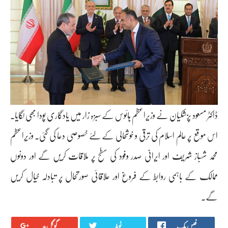
ڈاکٹر مسعود پزشکیان نے وزیراعظم ہائوس کے سبزہ زار میں یادگاری پودا بھی لگایا۔
اس موقع پر عالم اسلام کی ترقی و خوشحالی کے لئے خصوصی دعا کی گئی۔ وزیراعظم
محمد شہباز شریف اور ایرانی صدر وفود کی سطح پر ملاقات کریں گے اور دونوں
ممالک کے باہمی روابط کے فروغ اور علاقائی صورتحال پر تبادلہ خیال کریں
گے۔
فیس بک
ٹویٹر
گوگل+