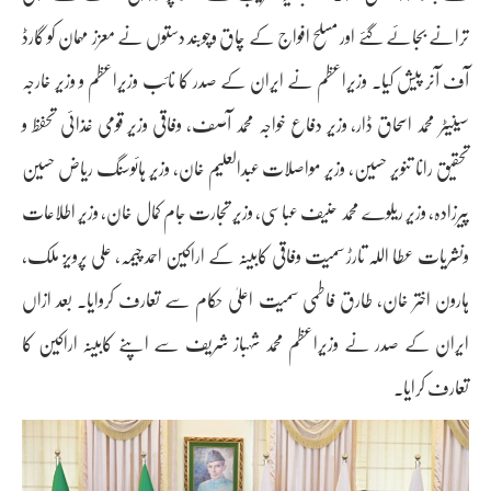
ترانے بجائے گئے اور مسلح افواج کے چاق وچوبند دستوں نے معزز مہمان کو گارڈ
آف آنر پیش کیا۔ وزیراعظم نے ایران کے صدر کا نائب وزیراعظم و وزیر خارجہ
سینیٹر محمد اسحاق ڈار، وزیر دفاع خواجہ محمد آصف، وفاقی وزیر قومی غذائی تحفظ و
تحقیق رانا تنویر حسین، وزیر مواصلات عبدالعلیم خان، وزیر ہائوسنگ ریاض حسین
پیرزادہ، وزیر ریلوے محمد حنیف عباسی، وزیر تجارت جام کمال خان، وزیر اطلاعات
ونشریات عطا اللہ تارڑ سمیت وفاقی کابینہ کے اراکین احمد چیمہ، علی پرویز ملک،
ہارون اختر خان، طارق فاطمی سمیت اعلیٰ حکام سے تعارف کروایا۔ بعد ازاں
ایران کے صدر نے وزیراعظم محمد شہباز شریف سے اپنے کابینہ اراکین کا
تعارف کرایا۔