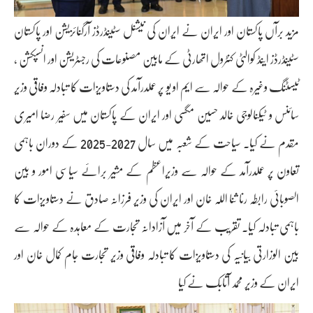
مزید برآں پاکستان اور ایران نے ایران کی نیشنل سٹینڈرڈز آرگنائزیشن اور پاکستان
سٹینڈرڈز اینڈ کوالٹی کنٹرول اتھارٹی کے مابین مصنوعات کی رجسٹریشن اور انسپکشن ،
ٹیسٹنگ وغیرہ کے حوالہ سے ایم او یو پر عملدرآمد کی دستاویزات کا تبادلہ وفاقی وزیر
سائنس و ٹیکنالوجی خالد حسین مگسی اور ایران کے پاکستان میں سفیر رضا امیری
مقدم نے کیا۔ سیاحت کے شعبہ میں سال 2027-2025 کے دوران باہمی
تعاون پر عملدرآمد کے حوالہ سے وزیراعظم کے مشیر برائے سیاسی امور و بین
الصوبائی رابطہ رنا ثنا اللہ خان اور ایران کی وزیر فرزانہ صادق نے دستاویزات کا
باہمی تبادلہ کیا۔ تقریب کے آخر میں آزادانہ تجارت کے معاہدہ کے حوالہ سے
بین الوزارتی بیانیہ کی دستاویزات کا تبادلہ وفاقی وزیر تجارت جام کمال خان اور
ایران کے وزیر محمد آتابک نے کیا