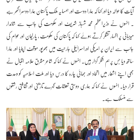
آیات کا حوالہ دیا اور کہا کہ ہمارا دوست اور ہمسایہ ملک پاکستان ہمارا دوسرا گھر ہے
۔ انہوں نے وزیراعظم محمد شہباز شریف اور حکومت کی جانب سے شاندار
میزبانی پر اظہار تشکر کرتے ہوئے کہا کہ پاکستان کی حکومت ، پارلیمان اور عوام کی
جانب سے ایران پر امریکی اوراسرائیلی جارحیت میں بھرپور موقف اپنایا اور ہمارا
ساتھ دیا جس پر ہم شکر گزار ہیں۔ انہوں نے کہا کہ شاعر مشرق علامہ اقبال نے
بھی اپنے اشعار میں اتحاد اور بھائی چارہ کا درس دیا اور ملت اسلامیہ کو وحدت
قرار دیا۔ انہوں نے کہا کہ ہماری دوستی تعلقات گہرے تاریخی اور ثقافتی رشتوں
سے منسلک ہے۔