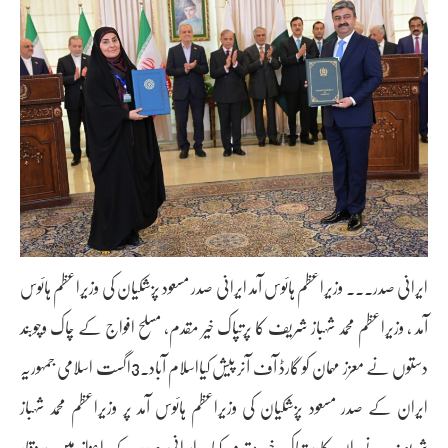
ایرانی صدر۔۔۔ وزیراعظم ہائوس آمد ایرانی صدر مسعود پزشکیان کی وزیراعظم ہائوس
آمد ، وزیراعظم محمد شہباز شریف کا پرتپاک خیر مقدم، مسلح افواج کے چاک وچوبند
دستوں نے معزز مہمان کو گارڈ آف آنر پیش کیااسلام آباد۔3اگست اسلامی جمہوریہ
ایران کے صدر مسعود پزشکیان کی وزیراعظم ہائوس آمد پر وزیراعظم محمد شہباز
شریف نے ان کا پرتپاک خیر مقدم کیا۔ ایرانی صدر کے اعزاز میں پروقار