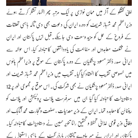
اپنی گفتگو کے آخر میں مہمان نوازی پر ایک مرتبہ پھر اظہار تشکر کرتے ہوئے
وزیراعظم محمد شہباز شریف کو دورہ ایران کی دعوت بھی دی تاکہ باہمی تعلقات
کے فروغ کے عمل کو مزید وسعت دی جاسکے۔قبل ازیں پاکستان اور ایران
نے مختلف معاہدوں اور مفاہمت کی یادداشتوں کا تبادلہ کیا، اس حوالہ سے
ایرانی صدر ڈاکٹر مسعود پزشکیان کے دورہ پاکستان کے موقع پر وزیراعظم ہائوس
میں خصوصی تقریب کا انعقاد کیا گیا۔ تقریب میں وزیراعظم محمد شہباز شریف اور
ایرانی صدر ڈاکٹر مسعود پزشکیان نے بھی شرکت کی۔ اس موقع پر مجموعی طور پر 12
دستاویزات کا تبادلہ کیا گیا جن میں سرفہرست پلانٹ پروٹیکشن اور پلانٹ کو
رینٹائن کا معاہدہ تھا۔ ایران کے وزیر معدنیات ، صنعت وتجارت محمد آتابک اور
وفاقی وزیر قومی غذائی تحفظ و تحقیق رانا تنویر حسین نے دستاویزات کا تبادلہ کیا۔
پاکستان اور ایران نے میر جاوے تافتان بارڈر گیٹ کے باہمی استعمال کے