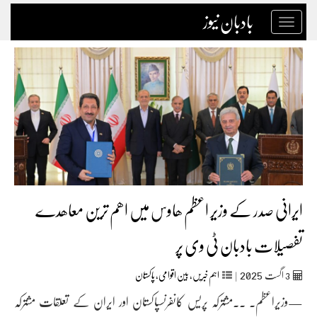
بادبان نیوز
Toggle
navigation
ایرانی صدر کے وزیر اعظم ھاوس میں اھم ترین معاھدے
تفصیلات بادبان ٹی وی پر
2025
3
اگست‬‮
|
اہم خبریں
,
بین اقوامی
,
پاکستان
—وزیراعظم۔ ۔۔مشترکہ پریس کانفرنسپاکستان اور ایران کے تعلقات مشترکہ