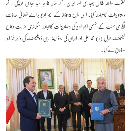
مملکت داخلہ طلال چوہدری اور ایران کے وزیر خارجہ سید عباس عراقچی نے
دستاویزات کا تبادلہ کیا۔ اسی طرح 2013 کے ایم او یو برائے فضائی خدمات
ایگری منٹ کے ضمنی ایم او یو کی دستاویزات کا تبادلہ سیکرٹری وزارت دفاع
لیفیننٹ جنرل (ر) محمد علی اور ایران کی روڈ اینڈ اربن ڈویلپمنٹ کی وزیر فرزانہ
صادق نے کیا۔