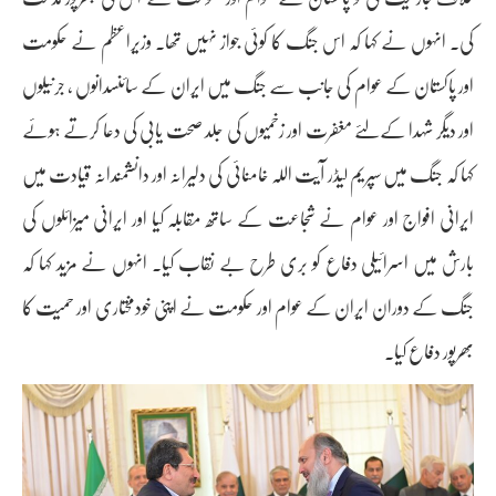
کی۔ انہوں نے کہا کہ اس جنگ کا کوئی جواز نہیں تھا۔ وزیراعظم نے حکومت
اور پاکستان کے عوام کی جانب سے جنگ میں ایران کے سائنسدانوں ، جرنیلوں
اور دیگر شہدا کےلئے مغفرت اور زخمیوں کی جلد صحت یابی کی دعا کرتے ہوئے
کہا کہ جنگ میں سپریم لیڈر آیت اللہ خامنائی کی دلیرانہ اور دانشمندانہ قیادت میں
ایرانی افواج اور عوام نے شجاعت کے ساتھ مقابلہ کیا اور ایرانی میزائلوں کی
بارش میں اسرائیلی دفاع کو بری طرح بے نقاب کیا۔ انہوں نے مزید کہا کہ
جنگ کے دوران ایران کے عوام اور حکومت نے اپنی خودمختاری اور حمیت کا
بھرپور دفاع کیا۔