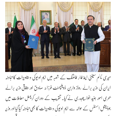
میری ٹائم سیفٹی اینڈ فائر فائٹنگ کے شعبہ میں ایم او یو کی دستاویزات کا تبادلہ
ایران کی وزیر برائے روڈز واربن ڈویلپمنٹ فرزانہ صادق اور وفاقی وزیر برائے
بحری امور جنید انوار چوہدری نے کیا۔ تقریب کے دوران کریمنل معاملات میں
جوڈیشل اسسٹنس کے حوالہ سے ایم او یو کی دستاویزات کا بھی تبادلہ کیا گیا او ر وزیر