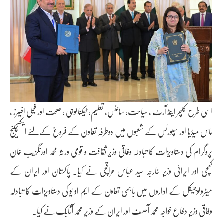
اسی طرح کلچر اینڈ آرٹ ، سیاحت، سائنس، تعلیم، ٹیکنالوجی ، صحت اور فیملی افیئرز ،
ماس میڈیا اور سپورٹس کے شعبوں میں دوطرفہ تعاون کے فروغ کےلئے ایکسچینج
پروگرام کی دستاویزات کا تبادلہ وفاقی وزیر ثقافت و قومی ورثہ محمد اورنگزیب خان
کھچی اور ایرانی وزیر خارجہ سید عباس عراقچی نے کیا۔ پاکستان اور ایران کے
میٹرولوجیکل کے اداروں میں باہمی تعاون کے ایم او یو کی دستاویزات کا تبادلہ
وفاقی وزیر دفاع خواجہ محمد آصف اور ایران کے وزیر محمد آتابک نے کیا۔