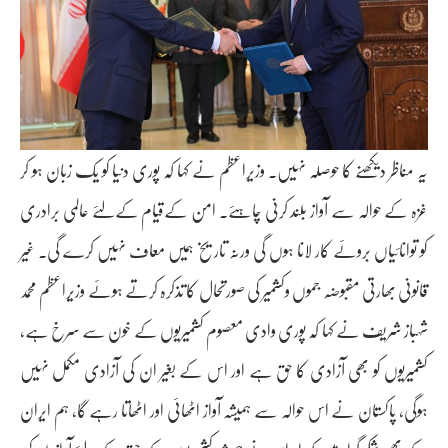
یہ مناظر دیکھنے کا حوصلہ نہیں۔ وزیراعظم نے کہا کہ پوری دنیا کو یک زبان ہو کر
غزہ کے حوالہ سے آواز بلند کرنی چاہئے۔ امن کےقیام کےلئے عالمی برادری
کو توانائیاں بروئے کار لانا ہوں گی ورنہ تاریخ ہمیں معاف نہیں کرے گی۔ غیر
قانونی بھارتی مقبوضہ جموں وکشمیر کی صورتحال کا تذکرہ کرتے ہوئے وزیراعظم محمد
شہباز شریف نے کہا کہ پوری وادی معصوم کشمیریوں کے خون سے سرخ ہے،
کشمیریوں کو بھی آزادی کا حق ہے اور اس کے بغیر ان کی آزادی مکمل نہیں
ہوگی، پاکستان نے اس حوالہ سے ہمیشہ آواز اٹھائی اور اٹھاتا رہے گا، ہم ایران