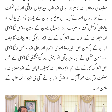
معاہدہ کی دستاویزات کا تبادلہ ایرانی وزیرخارجہ سید عباس عراقچی اور وزیر مملکت
برائے خزانہ بلال اظہر نے کیا۔ اس موقع پر ایران کے پاردیز ٹیکنالوجی پارک اور
پاکستان کونسل آف سائنٹیفک اینڈ انڈسٹریل ریسرچ کے مابین سائنس ٹیکنالوجی
اور ایجادات کے حوالہ سے اشتراک کےلئے ایم او یو کی دستاویزات کا تبادلہ
ایران کے پاکستان میں سفیر رضا امیری مقدم اور وفاقی وزیر سائنس و ٹیکنالوجی
خالد حسین مگسی نے کیا۔ مزید برآں انفارمیشن اینڈ کمیونیکیشن ٹیکنالوجی کے شعبہ
میں اشتراک کار کےلئے ایم او یو دستاویزات کاتبادلہ ایران کے وزیر معدنیات ،
صنعت وتجارت محمد آتابک اور وفاقی وزیر برائے آئی ٹی شیزہ فاطمہ خواجہ کے
مابین ہوا۔