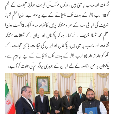
ثقافت اور مذہب پر مبنی ہیں ، دونوں ممالک کی قیادت دوطرفہ تجارت کے حجم
کو 10 ارب ڈالر کے ہدف تک پہنچانے کے لیے پُرعزم ہے، وزیراعظم شہباز
شریف کی ایرانی صدر کے ہمراہ مشترکہ پریس کانفرنساسلام آباد۔3اگست :وزیرا
عظم محمد شہباز شریف نے کہا ہے کہ پاکستان اور ایران کے تعلقات مشترکہ
ثقافت اور مذہب پر مبنی ہیں، پاکستان اور ایران کی قیادت باہمی تجارت کے
حجم کو جلد از جلد 10 ارب ڈالر کے ہدف تک پہنچانے کے لیے پُرعزم ہے،
پاکستان پرامن مقاصد کےلئے ایران کے جوہری پروگرا م کی حمایت کرتا ہے،