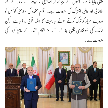
یقینی بنایا جاسکے۔ انہوں نے مزید کہا کہ اسرائیلی جارحیت کے خاتمہ کےلئے
علاقائی اور عالمی اشتراک کی ضرورت ہے۔ اقوام متحدہ کی سلامتی کونسل کو
دوہرے معیار کو ترک کرتے ہوئے جارحیت کا خاتمہ یقینی بنانا چاہئے، رکن
ممالک کی خودمختاری یقینی بنانے کےلئے اقوام متحدہ کے جامع کردار کی
ضرورت ہے۔