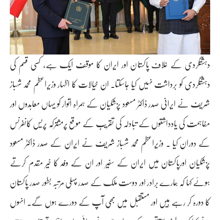
دہشتگردی کے خلاف پاکستان اور ایران کا موقف ایک ہے، کسی قسم کی
دہشتگردی کو برداشت نہیں کیا جاسکتا۔ ان خیالات کا اظہار وزیراعظم محمد شہباز
شریف نے ایرانی صدر ڈاکٹر مسعود پزشکیان کے ہمراہ اتوار کو یہاں معاہدوں اور
مفاہمت کی یادداشتوں کے تبادلہ کی تقریب کے موقع پرمشترکہ پریس کانفرنس
کے دوران کیا ۔ وزیراعظم محمد شہباز شریف نے ایران کے صدر ڈاکٹر مسعود
پزشکیان اورپاکستان میں ایران کے سفیر اور ان کے وفد کا خیر مقدم کرتے
ہوئے کہا کہ ہمارے برادر اور دوست ملک کے صدر پہلی مرتبہ بطور صدر پاکستان
کا دورہ کر رہے ہیں اور مستقبل میں بھی آپ کے دورے ہوں گے۔ انہوں