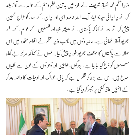
وزیراعظم محمد شہباز شریف نے غزہ میں بدترین ظلم وستم کے حوالہ سے آواز بلند
کرنے پر ایرانی سپریم لیڈر آیت اللہ خامنہ ای اور ایران کے صدر کو خراج تحسین
پیش کرتے ہوئے کہا کہ پاکستان نے ہمیشہ غزہ اور فلسطین کے عوام کےلئے
بھرپور آواز اٹھائی ہے، حالیہ دنوں میں نائب وزیراعظم نے اقوام متحدہ میں اس
حوالہ سے پاکستان کا موقف بھرپور طور پر پیش کیا۔ انہوں نے کہا کہ ہر لمحہ بے گناہ
معصوموں کو ذبح کیا جارہا ہے، بزرگوں، خواتین اور نوجوانوں کے خون سے گلیاں
سرخ ہیں، اس سے بڑھ کر ظلم یہ ہے کہ پانی، خوراک اور ادویات کا داخلہ بند کر
کے انہیں فاقہ کشی پر مجبور کردیا گیا ہے،