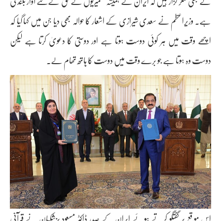
کے بھی شکر گزار ہیں کہ ایران نے ہمیشہ کشمیریوں کے حق کےلئے آواز بلند کی
ہے۔ وزیراعظم نے سعدی شیرازی کے اشعار کا حوالہ بھی دیا جن میں کہا گیا کہ
اچھے وقت میں ہر کوئی دوست ہوتا ہے اور دوستی کا دعویٰ کرتا ہے لیکن
دوست وہ ہوتا ہے جو برے وقت میں دوست کا ہاتھ تھام لے۔
اس موقع پر گفتگو کرتے ہوئے ایران کے صدر ڈاکٹر مسعود پزشکیان نے قرآنی