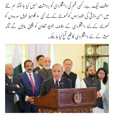
موقف ایک ہے، کسی قسم کی دہشتگردی کو برداشت نہیں کیا جاسکتا، ہم خطے
میں امن وترقی کی شاہراہوں کو کھولنے کےلئے کئی سو کلومیٹر طویل سرحدوں کو
کھولنے کےلئے دہشتگردی کے خلاف بھرپور تعاون کو یقینی بنائیں گے تاکہ
ہمیشہ کے لئے دہشتگردی کا قلع قمع کیا جاسکے۔