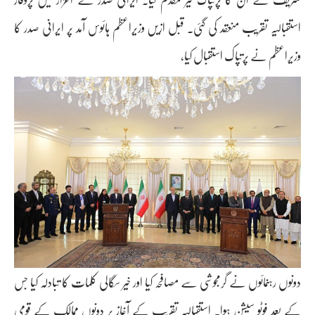
استقبالیہ تقریب منعقد کی گئی۔ قبل ازیں وزیراعظم ہائوس آمد پر ایرانی صدر کا
وزیراعظم نے پرتپاک استقبال کیا،
دونوں رہنمائوں نے گرمجوشی سے مصافحہ کیا اور خیر سگالی کلمات کا تبادلہ کیا جس
کے بعد فوٹو سیشن ہوا۔ استقبالیہ تقریب کے آغاز پر دونوں ممالک کے قومی