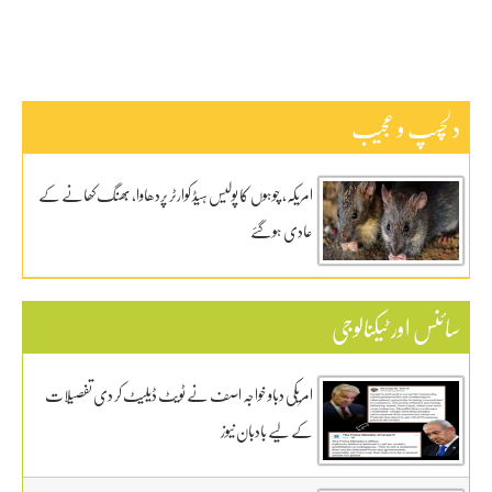
دلچسپ و عجیب
امریکہ، چوہوں کا پولیس ہیڈ کوارٹر پردھاوا، بھنگ کھانے کے
عادی ہوگئے
سائنس اور ٹیکنالوجی
امریکی دباو خواجہ اصف نے ٹویٹ ڈیلیٹ کر دی تفصیلات
کے لیے بادبان نیوز