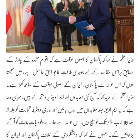
وزیراعظم نے کہا کہ پاکستان کا اصولی موقف ہے کہ اقوام متحدہ کے چارٹر کے
مطابق پرامن مقاصد کےلئے جوہری طاقت کا پورا حق حاصل ہے، میں سمجھتا
ہوں کہ اس حوالہ سے پاکستان ، ایران کے اصولی موقف کے ساتھ کھڑا ہے۔
وزیراعظم نے مزید کہا کہ آج کئی معاہدوں اور ایم او یوز پر دستخط کئے ہیں، میری دعا
ہے کہ یہ ایم او یوز جلد معاہدوں میں بدل جائیں اور ہماری دوطرفہ تجارت کو جلد از
جلد 10 ارب ڈالر تک توسیع دیں، اس حوالہ سے ہمارے وفود بات چیت کو آگے
بڑھائیں گے۔ انہوں نے کہا کہ دہشتگردی کے خلاف پاکستان اور ایران کا