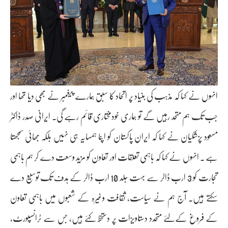
انہوں نے کہا کہ مذہب کی بنیاد پر اتحاد کا سبق ہمارے پیغمبر نے بھی دیا تھا اور
جب تک ہم متحد رہیں گے تو ہماری خودمختاری قائم رہے گی۔ ایرانی صدر ڈاکٹر
مسعود پزشکیان نے کہا کہ ایران پاکستان کو اپنا ہمسایہ ہی نہیں بلکہ بھائی سمجھتا
ہے ۔ انہوں نے کہا کہ باہمی تعلقات اور تعاون کو مزید وسعت دے کر ہم باہمی
تجارت کو 3 ارب ڈالر سے بہت جلد 10 ارب ڈالر کے ہدف تک توسیع دے
سکتے ہیں۔ آج ہم نے سیاست، ثقافت وغیرہ کے شعبوں میں باہمی تعاون
کے فروغ کےلئے متحدد دستاویزات پر دستخط کئے ہیں، جس سے ٹرانسپورٹ،