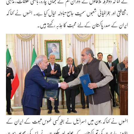
نے کہا کہ دوطرفہ ملاقاتوں کے دوران ہم نے بھائی چارہ، باہمی تعلقات، مذہبی
، ثقافتی اور جغرافیائی شعبوں سمیت جامع تبادلہ خیال کیا ہے۔ انہوں نے کہا کہ
ایران کے صدر پاکستان کےلئے محبت کا جذبہ رکھتے ہیں۔
انہوں نے کہا کہ جون میں اسرائیل نے بغیر کسی ٹھوس ثبوت کے ایران کے
خلاف جارحیت کی تو پاکستان کے عوام اور حکومت نے اس کی بھرپور مذمت