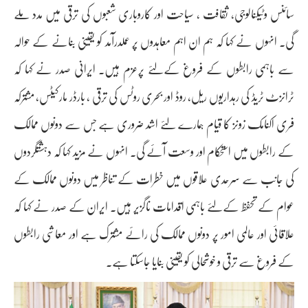
سائنس وٹیکنالوجی، ثقافت ، سیاحت اور کاروباری شعبوں کی ترقی میں مدد ملے
گی۔ انہوں نے کہا کہ ہم ان اہم معاہدوں پر عملدرآمد کو یقینی بنانے کے حوالہ
سے باہمی رابطوں کے فروغ کےلئے پرعزم ہیں۔ ایرانی صدر نے کہا کہ
ٹرانزٹ ٹریڈ کی رہداریوں ریل، روڈ اور بحری روٹس کی ترقی ، بارڈر مارکیٹس، مشترکہ
فری اکنامک زونز کا قیام ہمارے لئے اشد ضروری ہے جس سے دونوں ممالک
کے رابطوں میں استحکام اور وسعت آئے گی۔ انہوں نے مزید کہا کہ دہشتگردوں
کی جانب سے سرحدی علاقوں میں خطرات کے تناظر میں دونوں ممالک کے
عوام کے تحفظ کےلئے باہمی اقدامات ناگزیر ہیں۔ ایران کے صدر نے کہا کہ
علاقائی اور عالمی امور پر دونوں ممالک کی رائے مشترک ہے اور معاشی رابطوں
کے فروغ سے ترقی و خوشحالی کو یقینی بنایا جاسکتا ہے۔