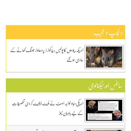
دلچسپ و عجیب
امریکہ، چوہوں کا پولیس ہیڈ کوارٹر پردھاوا، بھنگ کھانے کے
عادی ہوگئے
سائنس اور ٹیکنالوجی
امریکی دباو خواجہ اصف نے ٹویٹ ڈیلیٹ کر دی تفصیلات
کے لیے بادبان نیوز