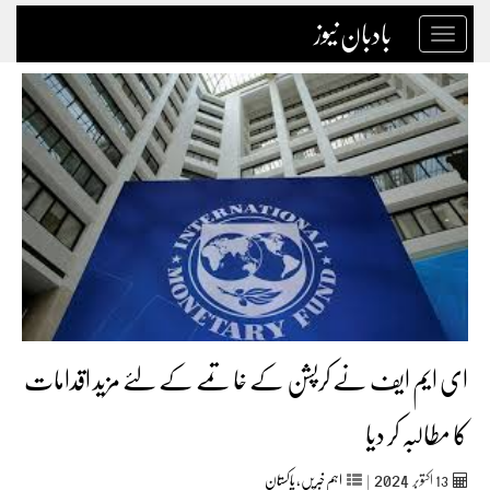
بادبان نیوز
Toggle
navigation
ای ایم ایف نے کرپشن کے خاتمے کے لئے مزید اقدامات
کا مطالبہ کر دیا
2024
13
اکتوبر‬‮
|
اہم خبریں
,
پاکستان