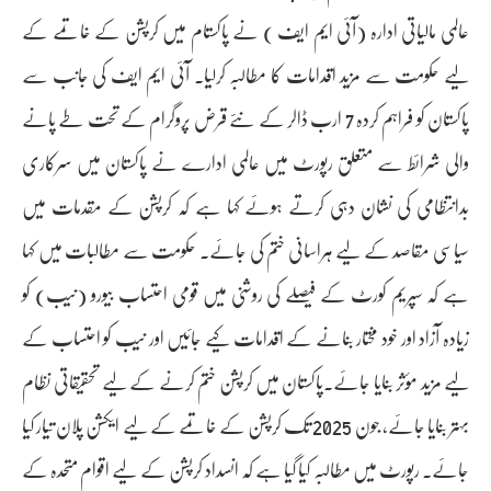
عالمی مالیاتی ادارہ (آئی ایم ایف ) نے پاکستام میں کرپشن کے خاتمے کے
لیے حکومت سے مزید اقدامات کا مطالبہ کرلیا۔ آئی ایم ایف کی جانب سے
پاکستان کو فراہم کردہ 7 ارب ڈالر کے نئے قرض پروگرام کے تحت طے پانے
والی شرائط سے متعلق رپورٹ میں عالمی ادارے نے پاکستان میں سرکاری
بدانتظامی کی نشان دہی کرتے ہوئے کہا ہے کہ کرپشن کے مقدمات میں
سیاسی مقاصد کے لیے ہراسانی ختم کی جائے۔ حکومت سے مطالبات میں کہا
ہے کہ سپریم کورٹ کے فیصلے کی روشنی میں قومی احتساب بیورو (نیب) کو
زیادہ آزاد اور خود مختار بنانے کے اقدامات کیے جائیں اور نیب کو احتساب کے
لیے مزید مؤثر بنایا جائے۔پاکستان میں کرپشن ختم کرنے کے لیے تحقیقاتی نظام
بہتر بنایا جائے، جون 2025 تک کرپشن کے خاتمے کے لیے ایکشن پلان تیار کیا
جائے۔ رپورٹ میں مطالبہ کیا گیا ہے کہ انسداد کرپشن کے لیے اقوام متحدہ کے