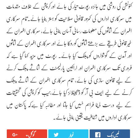
کنونشن کی روشنی میں جائزہ رپورٹ تیار کی جائے اور کرپشن کے خلاف مقدمات
میں سرکاری اداروں کی کمزور قانونی صلاحیت کو بہتر بنایا جائے۔تمام سرکاری
افسران کے اثاثوں کی معلومات رسائی آسان بنائی جائے، سرکاری افسران کے
غیر قانونی طریقے سے بڑھتے اثاثوں کو روکا جائے اور سرکاری افسران کے اثاثوں
اور آمدن کے گوشواروں کو پبلک کیا جائے۔ رپورٹ میں مزید کہا گیا ہے کہ
فروری تک سرکاری افسران اور اراکین پارلیمنٹ کے اثاثے پبلک کرنے
کے لیے قانون سازی کی جائے، تمام سرکاری افسران کے اثاثے پبلک
کرنے کے لیے ایف بی آر کو ڈیجیٹلائز کیا جائے،نیب کو کرپشن کی تحقیقات
کے لیے درست ڈیٹا فراہم نہیں کیا جاتا اور مطالبہ کیا ہےکہ پاکستان میں
سرکاری اداروں میں شفافیت یقینی بنائی جائے۔
فیس بک
ٹویٹر
گوگل+