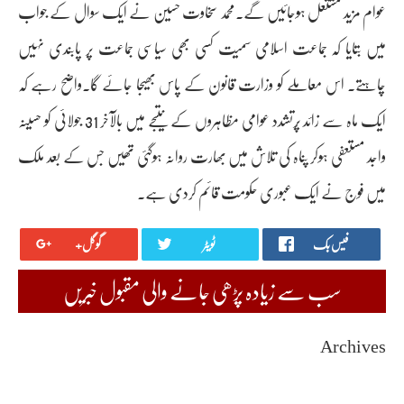
عوام مزید مشتعل ہوجائیں گے۔محمد سخاوت حسین نے ایک سوال کے جواب
میں بتایا کہ جماعت اسلامی سمیت کسی بھی سیاسی جماعت پر پابندی نہیں
چاہتے۔ اس معاملے کو وزارت قانون کے پاس بھیجا جائے گا۔واضح رہے کہ
ایک ماہ سے زائد پُرتشدد عوامی مظاہروں کے نتیجے میں بالآخر 31 جولائی کو حسینہ
واجد مستعفی ہوکر پناہ کی تلاش میں بھارت روانہ ہوگئی تھیں جس کے بعد ملک
میں فوج نے ایک عبوری حکومت قائم کردی ہے۔
فیس بک
ٹویٹر
گوگل+
سب سے زیادہ پڑھی جانے والی مقبول خبریں
Archives
August 2026
July 2026