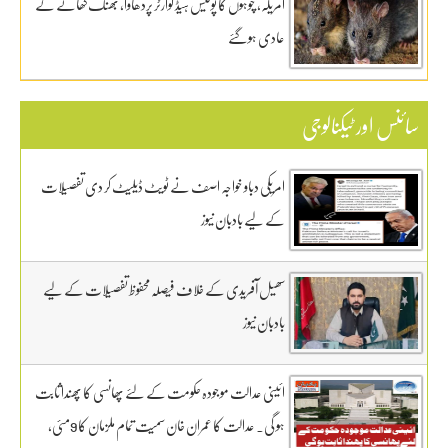
امریکہ، چوہوں کا پولیس ہیڈ کوارٹر پردھاوا، بھنگ کھانے کے
عادی ہوگئے
سائنس اور ٹیکنالوجی
امریکی دباو خواجہ اصف نے ٹویٹ ڈیلیٹ کر دی تفصیلات
کے لیے بادبان نیوز
سھیل آفریدی کے خلاف فیصلہ محفوظ تفصیلات کے لیے
بادبان نیوز
ائینی عدالت موجودہ حکومت کے لئے پھانسی کا پھندا ثابت
ہو گی. عدالت کا عمران خان سمیت تمام ملزمان کا 9مئی،