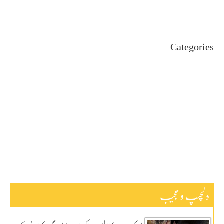
May 2024
April 2024
Categories
Uncategorized
اہم خبریں
بین اقوامی
پاکستان
ٹیکنالوجی
دلچیسپ وعجیب
ڈیفنس
کاروبار
کھیل
دلچسپ و عجیب