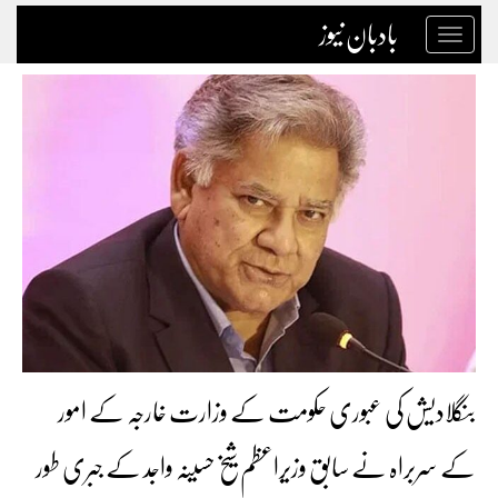
بادبان نیوز
Toggle
navigation
بنگلادیش کی عبوری حکومت کے وزارت خارجہ کے امور
کے سربراہ نے سابق وزیراعظم شیخ حسینہ واجد کے جبری طور