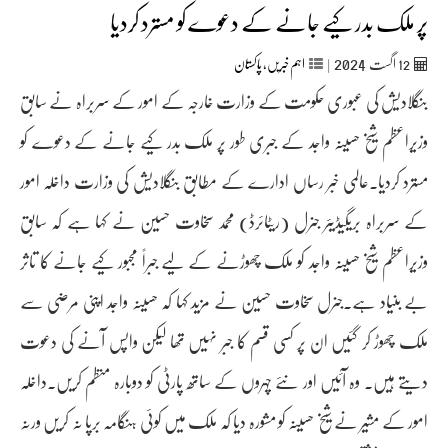
پر ملک بدر کیے جانے کے دعوے کو مسترد کردیا
2024
12
اگست‬‮
|
اہم خبریں
,
پاکستان
بنگلادیش کی عبوری حکومت کے وزارت خارجہ کے امور کے سربراہ نے سابق
وزیراعظم شیخ حسینہ واجد کے جبری طور پر ملک بدر کیے جانے کے دعوے کو
مسترد کردیا۔عالمی خبر رساں ادارے کے مطابق بنگلادیش کی وزارت داخلہ امور
کے سربراہ بریگیڈیئر جنرل (ریٹائرڈ) محمد سخاوت حسین نے کہا ہے کہ سابق
وزیراعظم شیخ حسینہ واجد کو ملک چھوڑنے کے لیے جبراً مجبور کیے جانے کا تاثر
بے بنیاد ہے۔جنرل سخاوت حسین نے مزید کہا کہ حسینہ واجد اپنی مرضی سے
ملک چھوڑ کر گئیں ان پر کسی قسم کا جبر نہیں تھا لیکن واپس آنے کی دعوت
دیتے ہیں۔ وہ آئیں اور نئے چہروں کے ساتھ پارٹی کو دوبارہ منظم کریں۔داخلہ
امور کے مشیر نے شیخ حسینہ کو مشورہ دیا کہ ملک میں کوئی ہنگامہ برپا نہ کریں ورنہ