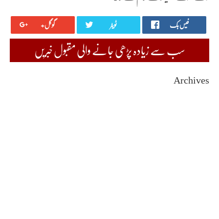
فیس بک
ٹویٹر
گوگل+
سب سے زیادہ پڑھی جانے والی مقبول خبریں
Archives
August 2026
July 2026
June 2026
May 2026
April 2026
March 2026
February 2026
January 2026
December 2025
November 2025
October 2025
September 2025
August 2025
July 2025
June 2025