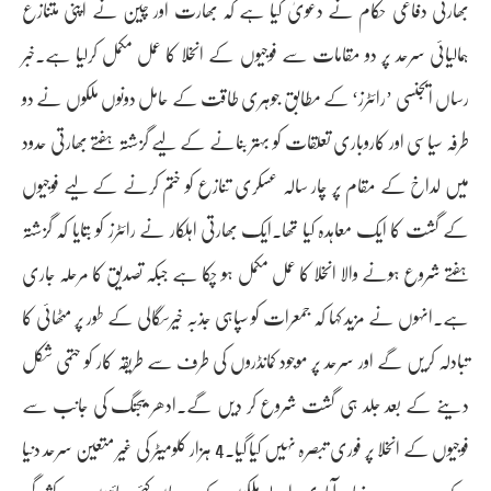
بھارتی دفاعی حکام نے دعویٰ کیا ہے کہ بھارت اور چین نے اپنی متنازع
ہمالیائی سرحد پر دو مقامات سے فوجیوں کے انخلا کا عمل مکمل کرلیا ہے۔خبر
رساں ایجنسی ’رائٹرز‘ کے مطابق جوہری طاقت کے حامل دونوں ملکوں نے دو
طرفہ سیاسی اور کاروباری تعلقات کو بہتر بنانے کے لیے گزشتہ ہفتے بھارتی حدود
میں لداخ کے مقام پر چار سالہ عسکری تنازع کو ختم کرنے کے لیے فوجیوں
کے گشت کا ایک معاہدہ کیا تھا۔ایک بھارتی اہلکار نے رائٹرز کو بتایا کہ گزشتہ
ہفتے شروع ہونے والا انخلا کا عمل مکمل ہو چکا ہے جبکہ تصدیق کا مرحلہ جاری
ہے۔انہوں نے مزید کہا کہ جمعرات کو سپاہی جذبہ خیرسگالی کے طور پر مٹھائی کا
تبادلہ کریں گے اور سرحد پر موجود کمانڈروں کی طرف سے طریقہ کار کو حتمی شکل
دینے کے بعد جلد ہی گشت شروع کر دیں گے۔ادھر بیجنگ کی جانب سے
فوجیوں کے انخلا پر فوری تبصرہ نہیں کیا گیا۔4 ہزار کلومیٹر کی غیر متعین سرحد دنیا