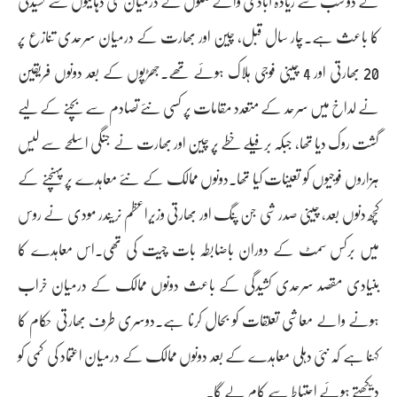
کے دو سب سے زیادہ آبادی والے ملکوں کے درمیان کئی دہائیوں سے کشیدگی
کا باعث ہے۔چار سال قبل، چین اور بھارت کے درمیان سرحدی تنازع پر
20 بھارتی اور 4 چینی فوجی ہلاک ہوئے تھے۔جھڑپوں کے بعد دونوں فریقین
نے لداخ میں سرحد کے متعدد مقامات پر کسی نئے تصادم سے بچنے کے لیے
گشت روک دیا تھا، جبکہ برفیلے خطے پر چین اور بھارت نے جنگی اسلحے سے لیس
ہزاروں فوجیوں کو تعینات کیا تھا۔دونوں ممالک کے نئے معاہدے پر پہنچنے کے
کچھ دنوں بعد، چینی صدر شی جن پنگ اور بھارتی وزیراعظم نریندر مودی نے روس
میں برکس سمٹ کے دوران باضابطہ بات چیت کی تھی۔اس معاہدے کا
بنیادی مقصد سرحدی کشیدگی کے باعث دونوں ممالک کے درمیان خراب
ہونے والے معاشی تعلقات کو بحال کرنا ہے۔دوسری طرف بھارتی حکام کا
کہنا ہے کہ نئی دہلی معاہدے کے بعد دونوں ممالک کے درمیان اعتماد کی کمی کو
دیکھتے ہوئے احتیاط سے کام لے گا۔