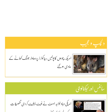
ڈیفنس
کاروبار
کھیل
دلچسپ و عجیب
امریکہ، چوہوں کا پولیس ہیڈ کوارٹر پردھاوا، بھنگ کھانے کے
عادی ہوگئے
سائنس اور ٹیکنالوجی
امریکی دباو خواجہ اصف نے ٹویٹ ڈیلیٹ کر دی تفصیلات
کے لیے بادبان نیوز