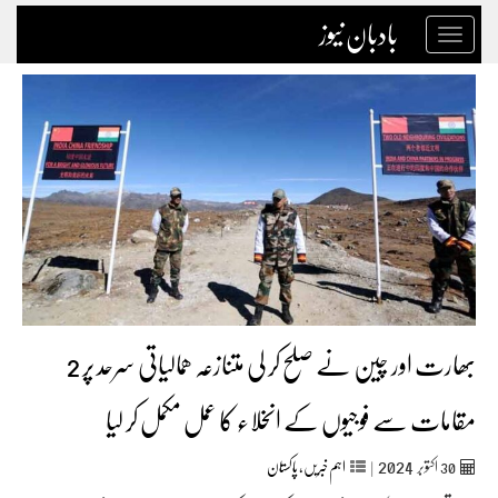
بادبان نیوز
Toggle
navigation
بھارت اور چین نے صلح کر لی متنازعہ ھمالیاتی سرحد پر 2
مقامات سے فوجیوں کے انخلاء کا عمل مکمل کر لیا
2024
30
اکتوبر‬‮
|
اہم خبریں
,
پاکستان