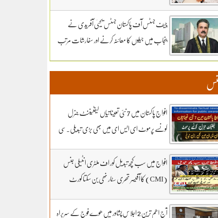
سماعت کل تک ملتوی۔ وزارت دفاع کے وکیل
خواجہ حارث کل بھی دلائل جاری رکھیں گے.14 ہزار
چیف جسٹس آف پاکستان جسٹس یحییٰ آفریدی نے
300 روپے دیں مردہ دفنائیں یہ وقت بھی انا تھا
پنجاب میں جیلوں کا معائنہ کرنے اور سفارشات مرتب
قبرستانوں میں تدفین کے نرخ مقرر۔اپنے اثاثوں کو
کرنے کیلئے ذیلی کمیٹی تشکیل دے دی
محفوظ بنائیں – دستاویزی معیشت کو اپنائیں۔ ۔
نس
تفصیلات کے لیے بادبان نیوز
افواج پاکستان میں 7 نئی تعیناتیاں لیفٹیننٹ جنرل
کونسے پرموٹ ای ایس ای میں بھی بڑی تبدیلی۔سی
ڈی اے کھربوں روپے لے کر کونسا آفیسر بھاگا وہ کس کا
فرنٹ مین۔ سہیل رانا لائیو میں
افواج میں سب کچھ تبدیل کور اف ملٹری انٹیلی جنس
(CMI) کا آفیسر تھری سٹار نھی بن سکتا کورٹ
مارشل کے 3 شکریے کون.. بڑی خبر اور تبدیلی کون
سی۔ سہیل رانا لائیو میں
آج اھم ترین 2 اجلاس پشاور میں ھوے فوج کے سربراہ