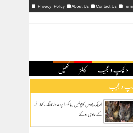
Privacy Policy
About Us
Contact Us
Term
دلچسپ و عجیب
کالمز
کھیل
سپ و عجیب
امریکہ، چوہوں کا پولیس ہیڈ کوارٹر پردھاوا، بھنگ کھانے
کے عادی ہوگئے