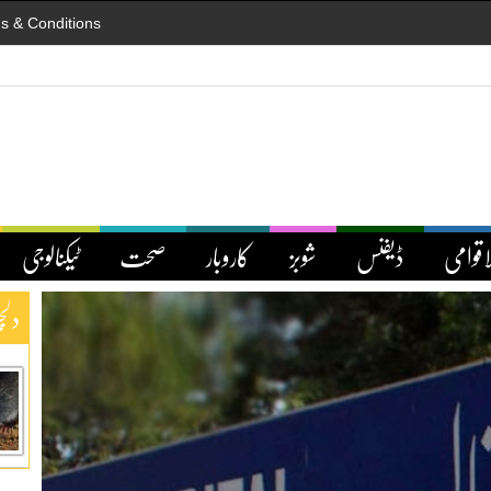
s & Conditions
اقوامی
ڈیفنس
شوبز
کاروبار
صحت
ٹیکنالوجی
دلچ