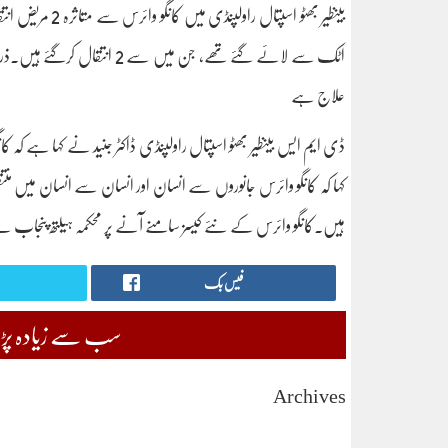
اٹک سے لائے گئے تھے، جن میں س
علاج ہے
کہا کہ کانگو وائرس جانوروں سے انسان اور انسان سے انسان میں منتقل
ہیں۔کانگو وائرس کے نئے کیسز سامنے آنے پر محکمہ ہیلتھ پنجاب نے 9 رکنی ڈاکٹرز کی خصوصی ٹیم اٹک بھیجنے کا فیصلہ کیا
فیس بک
سب سے زیادہ پڑھی
Archives
August 2026
July 2026