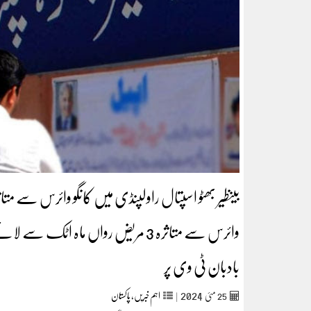
بادبان ٹی وی پر
2024
25
مئی‬‮
|
اہم خبریں
,
پاکستان