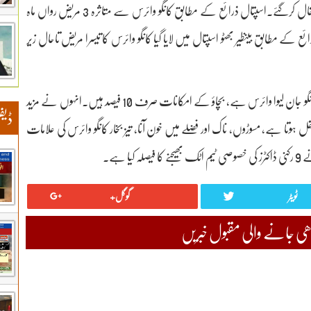
بینظیر بھٹو اسپتال راولپنڈی میں کانگو وائرس سے متاثرہ 2 مریض انتقال کرگئے۔اسپتال ذرائع کے مطابق کانگو وائرس سے متاثرہ 3 مریض رواں ماہ
ے 2 انتقال کرگئے ہیں۔ذرائع کے مطابق بینظیر بھٹو اسپتال میں لایا گیا کانگو وائرس کا تیسرا مریض تاحال زیر
ڈی ایم ایس بینظیر بھٹو اسپتال راولپنڈی ڈاکٹر جنید نے کہا ہے کہ کانگو جان لیوا وائرس ہے، بچاؤ کے امکانات صرف 10 فیصد ہیں۔انہوں نے مزید
ڈیف
 ہوتا ہے، مسوڑوں، ناک اور فضلے میں خون آنا، تیز بخار کانگو وائرس کی علامات
 ہے۔
ٹویٹر
گوگل+
 جانے والی مقبول خبریں