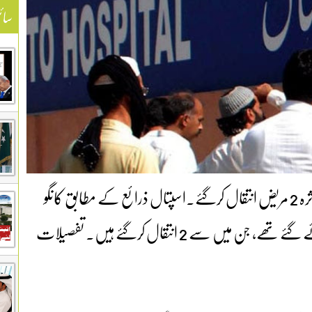
سائ
بینظیر بھٹو اسپتال راولپنڈی میں کانگو وائرس سے متاثرہ 2 مریض انتقال کرگئے۔اسپتال ذرائع کے مطابق کانگو
وائرس سے متاثرہ 3 مریض رواں ماہ اٹک سے لائے گئے تھے، جن میں سے 2 انتقال کرگئے ہیں۔ تفصیلات