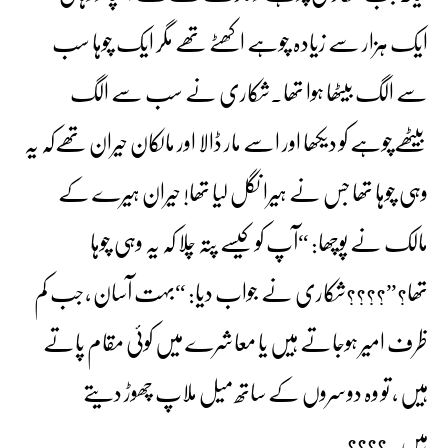
ایک ہزار سے زیادہ چوہے اکھٹے تھے مگر ایک چوہا سب
سے الگ بیٹھا ہوا تھا۔شکاری نے سب سے الگ
بیٹھےچوہے کو دیکھا اور اسے مار ڈالا اور مالکان حیران تھےکہ یہ
وہی چوہا تھا جس نے ہیرا نگل لیا تھا! حیران ہیرے کے
مالک نے پوچھا: “آپ کو کیسے پتہ چلا کہ یہ وہی چوہا
تھا؟”????شکاری نے جواب دیا: “بہت آسان ،جب کم
ظرف امیر ہوجاتے ہیں یا معاشرے میں کوئی مقام پاتے
ہیں ، تو وہ دوسروں کے ساتھ میل ملاپ چھوڑ دیتے
ہیں.????