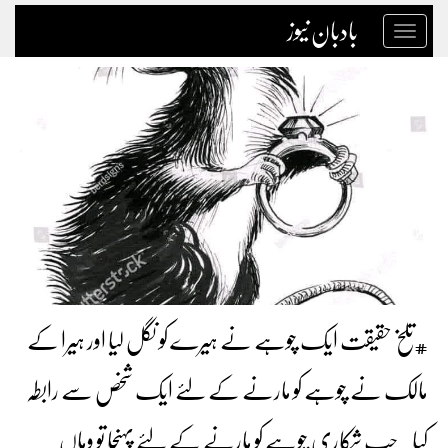
بادبان نیوز
Toggle
navigation
#تلخ حقیقت ایک چوہے نے ہیرے کو نگل لیا اور ہیرا کے
مالک نے چوہے کو مارنے کے لئے ایک شخص سے رابطہ
کیا۔جب شکاری چوہے کو مارنے کے لئے پہنچا تو وہاں