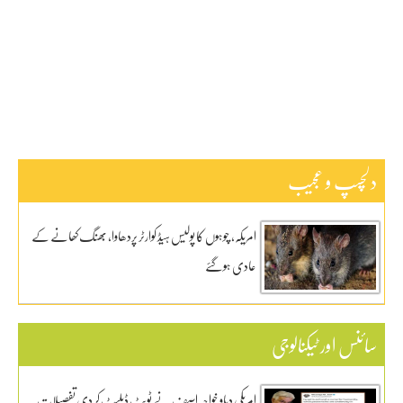
ٹیکنالوجی
دلچیسپ وعجیب
ڈیفنس
کاروبار
کھیل
دلچسپ و عجیب
امریکہ، چوہوں کا پولیس ہیڈ کوارٹر پردھاوا، بھنگ کھانے کے
عادی ہوگئے
سائنس اور ٹیکنالوجی
امریکی دباو خواجہ اصف نے ٹویٹ ڈیلیٹ کر دی تفصیلات