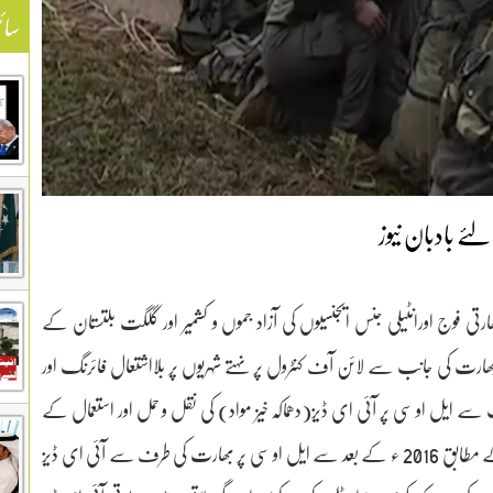
سائ
ے بادبان نیوز
 فوج اورانٹیلی جنس ایجنسیوں کی آزاد جموں و کشمیر اور گلگت بلتستان کے
ارت کی جانب سے لائن آف کنٹرول پر نہتے شہریوں پر بلااشتعال فائرنگ اور
 سے ایل او سی پر آئی ای ڈیز(دھماکہ خیز مواد) کی نقل و حمل اور استعمال کے
ذریعے تخریب کاری کی کوشش کی جا رہی ہے، سکیورٹی ذرائعشواہد کے مطابق 2016 ء کے بعد سے ایل او سی پر بھارت کی طرف سے آئی ای ڈیز