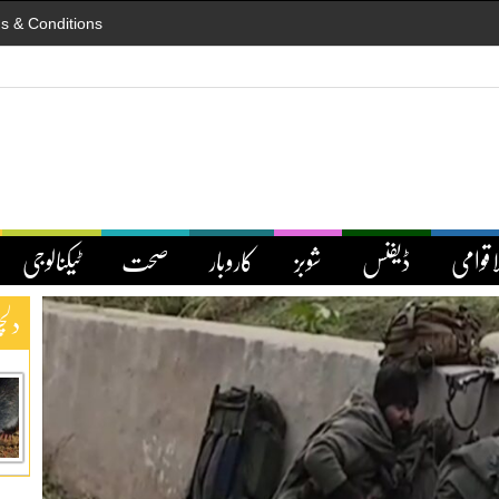
s & Conditions
اقوامی
ڈیفنس
شوبز
کاروبار
صحت
ٹیکنالوجی
دلچ