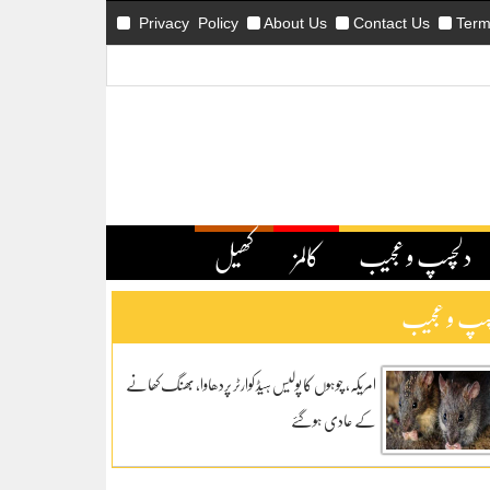
Privacy Policy
About Us
Contact Us
Term
دلچسپ و عجیب
کالمز
کھیل
سپ و عجیب
امریکہ، چوہوں کا پولیس ہیڈ کوارٹر پردھاوا، بھنگ کھانے
کے عادی ہوگئے