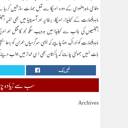
دفاعی ماہرینمودی کے دورہ امریکا سے قبل بھارت سازشیں کررہا ہے ت
ماہرینبھارت کے کینیڈا، امریکا، برطانیہ اور آسڑیلیا میں بھی خفیہ 
ایجنسیوں کی جانب سے کینیڈا میں ہردیب سنگھ نجر کا قتل اور ا
ماہرینبھارت کو ادراک ہونا چاہیے کہ ایسی سرگرمیاں بحران کو بڑھا سک
بات نہیں بھولنی چاہئے کہ پاکستان بھی اسی انداز میں جواب دینے
فیس بک
سب سے زیادہ پڑھی
Archives
August 2026
July 2026
June 2026
May 2026