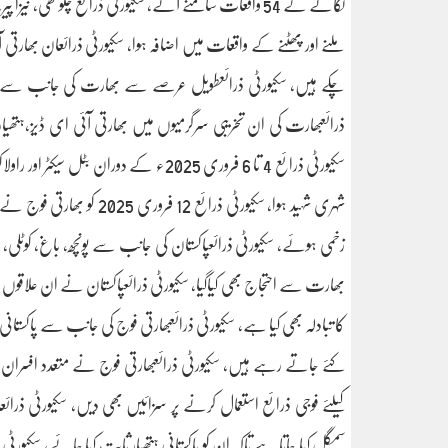
لگانے کے 54 واقعات سامنے آئے، سکیورٹی ذرائع چکوٹھی، نیز
ملنے اور پھٹنے کے واقعات میں اضافہ ہوا، سکیورٹی ذرائعان بھارتی
چکے ہیں، سکیورٹی ذرائعطویل عرصے سے بھارت کی جانب سے لائن
ذرائعبھارت کی ان تخریبی سرگرمیوں میں بھارتی آئی ای ڈیز،ہتھیار
شہری شہید ہوا، سکیورٹی ذرا
زخمی ہوئے، سکیورٹی ذرائعپاکستان کی جانب سے پونچھ، باغ، کوٹلی، می
بھارت سے احتجاج بھی کیاگیا، سکیورٹی ذرائعپاکستان نے ان علاقوں 
کا تبادلہ بھی کیا ہے، سکیورٹی ذرائعبھارتی فوج کی جانب سے پاکستان
کیلئے فوجی ذرائع استعمال کرنے پر سزائیں بھی دیں، سکیورٹی ذرا
سمگل کیا جاتا ہے تاکہ ان کو پاکستانی ہتھیار ثابت کیا جائے، سکیورٹی 