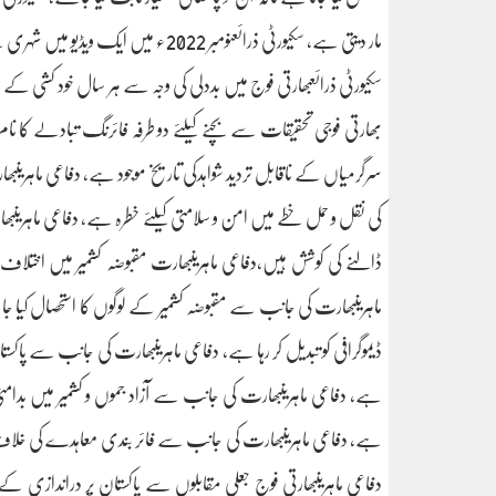
مار دیتی ہے، سکیورٹی ذرائعنومبر 2022ء می
سکیورٹی ذرائعبھارتی فوج میں بددلی کی وجہ سے ہر سال خود کشی کے و
بھارتی فوجی تحقیقات سے بچنے کیلئے دو طرفہ فائرنگ تبادلے کا ن
سرگرمیاں کے ناقابل تردید شواہدکی تاریخ موجود ہے، دفاعی ماہری
کی نقل و حمل خطے میں امن و سلامتی کیلئے خطرہ ہے، دفاعی ماہرینبھار
ڈالنے کی کوشش ہیں،دفاعی ماہرینبھارت مقبوضہ کشمیر میں اختلاف را
ماہرینبھارت کی جانب سے مقبوضہ کشمیر کے لوگوں کا استحصال کیا ج
ڈیموگرافی کو تبدیل کر رہا ہے، دفاعی ماہرینبھارت کی جانب سے پاکست
ہے، دفاعی ماہرینبھارت کی جانب سے آزاد جموں و کشمیر میں بدامن
ہے، دفاعی ماہرینبھارت کی جانب سے فائر بندی معاہدے کی خلاف و
دفاعی ماہرینبھارتی فوج جعلی مقابلوں سے پاکستان پر دراندازی 