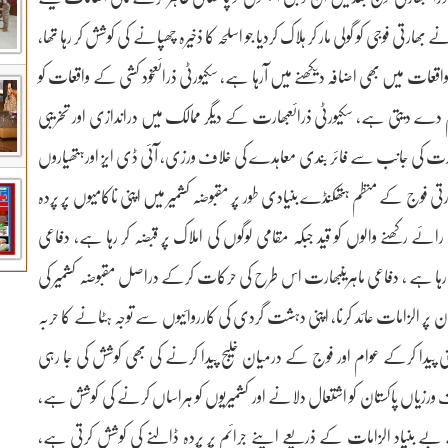
ں ایک ویڈیو میں شہری نے بھارتی فوجی کو گولی مار کر ہلاک کردیا جو اسلحہ کا ذخیرہ چھپانے کی کوشش کر رہا تھا،
اقعات میں بھی اضافہ دیکھنے میں آرہا ہے، سکیورٹی ذرائعخود کشی کے واقعات کو
ام دے دیتی ہے، سکیورٹی ذرائعبھارت کے دیگر ممالک میں دراندازی اور تخریبی
نبھارت کی جانب سے فائر بندی معاہدے کی خلاف ورزی، آئی ڈی ایز اورہتھیاروں
تی فوج کے منظم ہتھکنڈے بنیادی طور پر مقبوضہ کشمیر میں اپنی ناکامیوں پر پردہ
ئے رکھنے والوں کو قید جبکہ مقامی لوگوں کی املاک پر قبضہ کر رہا ہے، دفاعی
ا رہا ہے ، دفاعی ماہرینبھارت اس طرح کی حرکات کرکے دراصل مقبوضہ کشمیر کی
ان پر الزامات عائد کرنا، اپنی دہشت گردی کی کارروائیوں سے توجہ ہٹانے کا حربہ
ی پیدا کرکے عوام اور فوج کے درمیان خلیج پیدا کرنے کی بھی کوشش کی جا رہی
رزیاں پاکستان کو اشتعال دلانے اور کشمیریوں کو ہراساں کرنے کی کوشش ہے،
کے بے بنیاد الزامات کے ذریعے اپنے جرائم پر پردہ ڈالنے کی کوشش کرتی ہے،