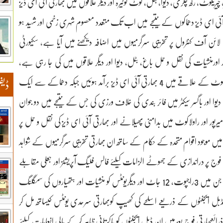
ا پیر، چیریکوٹ، رکھ چکری، دیوا، بٹل، کوٹ کوٹیرہ اور دیگر علاقوں میں بھارتی آئی ای ڈیز
 آئی ای ڈیز دھماکوں کے نتیجے میں اب تک متعدد معصوم شہری زخمی اور شہید ہو
 آف کنٹرول پر تخریبی سرگرمیوں میں اضافہ دیکھنے میں آیا ہے، سکیورٹی
 اورمنشیات کی نقل و حمل باغ، بٹل، دیوا اور دیگر علاقوں میں کی جا رہی ہے،
سکیورٹی ذرائع 4 تا 6 فروری 2025ء کے دوران بٹل سیکٹر اور راولاکوٹ کے علاقے میں 4 بھارتی آئی ای ڈیز برآمد ہوئیں جبکہ دھماکے سے ایک
ڈیف
ئع 12 فروری 2025 کو بھارتی فوج نے دیوا اور باگسر سیکٹر میں فائر بندی کی خلاف ورزی کی جس کے نتیجے میں دو جوان
رپور اور راولاکوٹ میں بدامنی پھیلانے اور بھارتی آئی ای ڈیز کی نقل و حمل پر
میں موجود اقوام متحدہ کے حکام کے ساتھ ان بھارتی تخریبی سرگرمیوں کے شواہد
ی فوج پر دراندازی کے جھوٹے الزامات کیلئے فالس فلیگ آپریشنز اور جعلی مقابلے
کئے جاتے رہے ہیں، سکیورٹی ذرائعبھارتی فوج نے متعدد افسران جن میں 3راجپوت، 12 جاٹ اور دیگریونٹس کو منشیات اور ہتھیاروں کی سمگلنگ
ئعڈبل ایجنٹوں کے ذریعے اسلحے کی کھیپ کوبھارتی سرحدی یونٹس کیساتھ مل کر
ذرائعبھارتی فوج بعدمیں ان ڈبل ایجنٹوں کو پاکستانی ظاہر کرکے مالی انعامات کیلئے