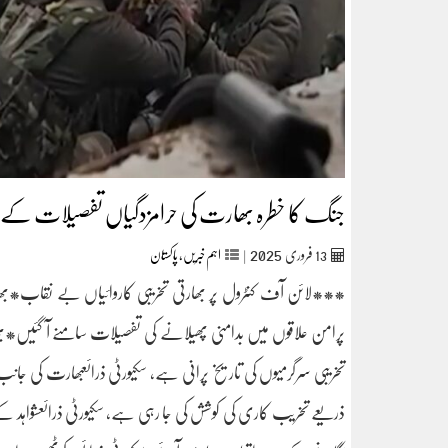
جنگ کا خطرہ بھارت کی حرامزدگیاں تفصیلات کے لئ
2025
13
فروری‬‮
|
اہم خبریں
,
پاکستان
***لائن آف کنٹرول پر بھارتی تخریبی کاروائیاں بے نقاب*بھارتی
پرامن علاقوں میں بدامنی پھیلانے کی تفصیلات سامنے آ گئیں*بھ
تخریبی سرگرمیوں کی تاریخ پرانی ہے، سکیورٹی ذرائعبھارت کی جانب