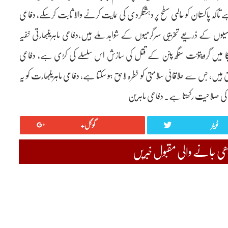
اکہ پاکستان کو عالمی سطح پر دہشتگردی کی حمایت کرنے والا ثابت کرسکے، دفاعی
ایجنسیوں کے ذریعے تخریبی سرگرمیوں کے شواہد ملے ہیں،دفاعی ماہرینبھارتی خفیہ
مریکا میں گروپتونت سنگھ پنن کے قتل کی سازش اس سلسلے کی کڑی ہے، دفاعی
تی ہیں، جس سے علاقائی سلامتی کو خطرہ لاحق ہو سکتا ہے، دفاعی ماہرینبھارت کو یہ
 کی صلاحیت رکھتا ہے۔ دفاعی ماہرین
ٹویٹر
گوگل+
 جانے والی مقبول خبریں