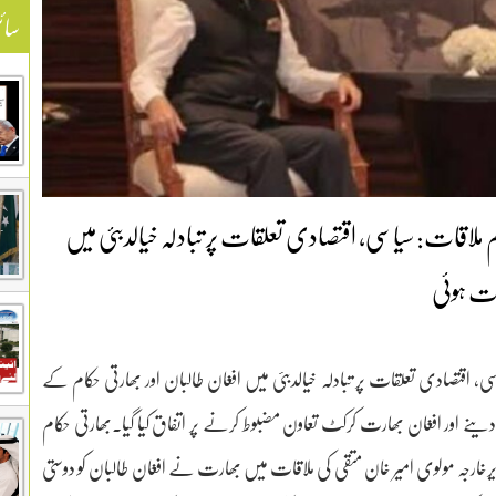
سائ
 ملاقات: سیاسی، اقتصادی تعلقات پر تبادلہ خیالدبئی میں
ات ہوئی
ی، اقتصادی تعلقات پر تبادلہ خیالدبئی میں افغان طالبان اور بھارتی حکام کے
دینے اور افغان بھارت کرکٹ تعاون مضبوط کرنے پر اتفاق کیا گیا۔بھارتی حکام
یرخارجہ مولوی امیر خان متقی کی ملاقات میں بھارت نے افغان طالبان کو دوستی