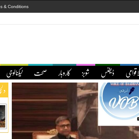
s & Conditions
اقوامی
ڈیفنس
شوبز
کاروبار
صحت
ٹیکنالوجی
دلچ