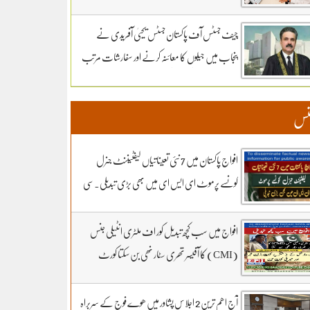
سماعت کل تک ملتوی۔ وزارت دفاع کے وکیل
خواجہ حارث کل بھی دلائل جاری رکھیں گے.14 ہزار
چیف جسٹس آف پاکستان جسٹس یحییٰ آفریدی نے
300 روپے دیں مردہ دفنائیں یہ وقت بھی انا تھا
پنجاب میں جیلوں کا معائنہ کرنے اور سفارشات مرتب
قبرستانوں میں تدفین کے نرخ مقرر۔اپنے اثاثوں کو
کرنے کیلئے ذیلی کمیٹی تشکیل دے دی
محفوظ بنائیں – دستاویزی معیشت کو اپنائیں۔ ۔
نس
تفصیلات کے لیے بادبان نیوز
افواج پاکستان میں 7 نئی تعیناتیاں لیفٹیننٹ جنرل
کونسے پرموٹ ای ایس ای میں بھی بڑی تبدیلی۔سی
ڈی اے کھربوں روپے لے کر کونسا آفیسر بھاگا وہ کس کا
فرنٹ مین۔ سہیل رانا لائیو میں
افواج میں سب کچھ تبدیل کور اف ملٹری انٹیلی جنس
(CMI) کا آفیسر تھری سٹار نھی بن سکتا کورٹ
مارشل کے 3 شکریے کون.. بڑی خبر اور تبدیلی کون
سی۔ سہیل رانا لائیو میں
آج اھم ترین 2 اجلاس پشاور میں ھوے فوج کے سربراہ