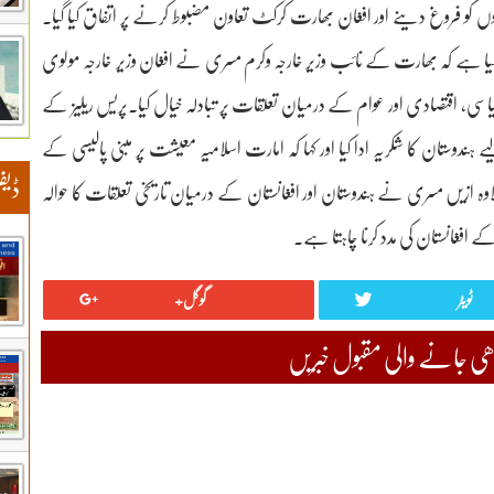
میوں کو فروغ دینے اور افغان بھارت کرکٹ تعاون مضبوط کرنے پر اتفاق کیا گیا۔
 گیا ہے کہ بھارت کے نائب وزیر خارجہ وکرم مسری نے افغان وزیر خارجہ مولوی
ی، اقتصادی اور عوام کے درمیان تعلقات پر تبادلہ خیال کیا۔پریس ریلیز کے
دوستان کا شکریہ ادا کیا اور کہا کہ امارت اسلامیہ معیشت پر مبنی پالیسی کے
ڈیف
ازیں مسری نے ہندوستان اور افغانستان کے درمیان تاریخی تعلقات کا حوالہ
 افغانستان کی مدد کرنا چاہتا ہے۔
ٹویٹر
گوگل+
 جانے والی مقبول خبریں