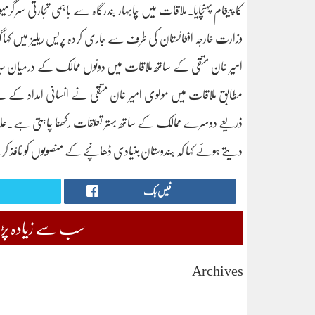
کا پیغام پہنچایا۔ملاقات میں چابہار بندرگاہ سے باہمی تجارتی سرگر
وزارت خارجہ افغانستان کی طرف سے جاری کردہ پریس ریلیز میں کہا
امیر خان متقی کے ساتھ ملاقات میں دونوں ممالک کے درمیان سیاس
مطابق ملاقات میں مولوی امیر خان متقی نے انسانی امداد کے لیے ہن
ذریعے دوسرے ممالک کے ساتھ بہتر تعلقات رکھنا چاہتی ہے۔علاوہ 
دیتے ہوئے کہا کہ ہندوستان بنیادی ڈھانچے کے منصوبوں کو نافذ کرکے
فیس بک
سب سے زیادہ پڑھی
Archives
August 2026
July 2026