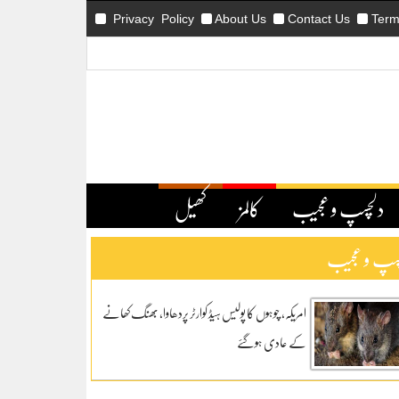
Privacy Policy
About Us
Contact Us
Term
دلچسپ و عجیب
کالمز
کھیل
سپ و عجیب
امریکہ، چوہوں کا پولیس ہیڈ کوارٹر پردھاوا، بھنگ کھانے
کے عادی ہوگئے