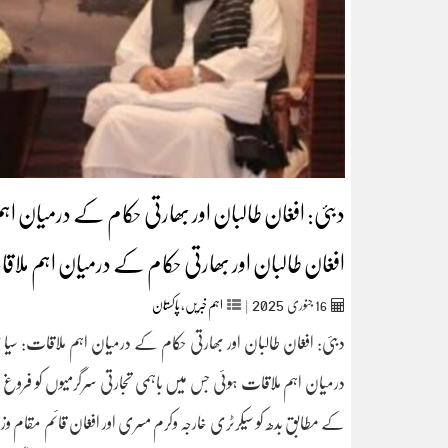
دبئی: افغان طالبان اور بھارتی حکام کے درمیان اہم
افغان طالبان اور بھارتی حکام کے درمیان اہم ملاق
2025
16
جنوری‬‮
|
اہم خبریں
,
پاکستان
دبئی: افغان طالبان اور بھارتی حکام کے درمیان اہم ملاقات: سیاس
درمیان اہم ملاقات ہوئی جس میں باہمی تجارتی سرگرمیوں کو فروغ 
کے مطابق بدھ کو سیکرٹری خارجہ وکرم مسری اور افغان قائم مقام وز