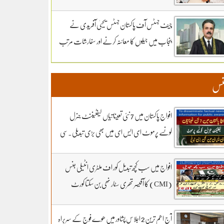
سماعت کل تک ملتوی۔ وزارت دفاع کے وکیل
خواجہ حارث کل بھی دلائل جاری رکھیں گے.14 ہزار
چیف جسٹس آف پاکستان جسٹس یحییٰ آفریدی نے
300 روپے دیں مردہ دفنائیں یہ وقت بھی انا تھا
پنجاب میں جیلوں کا معائنہ کرنے اور سفارشات مرتب
قبرستانوں میں تدفین کے نرخ مقرر۔اپنے اثاثوں کو
کرنے کیلئے ذیلی کمیٹی تشکیل دے دی
محفوظ بنائیں – دستاویزی معیشت کو اپنائیں۔ ۔
نس
تفصیلات کے لیے بادبان نیوز
افواج پاکستان میں 7 نئی تعیناتیاں لیفٹیننٹ جنرل
کونسے پرموٹ ای ایس ای میں بھی بڑی تبدیلی۔سی
ڈی اے کھربوں روپے لے کر کونسا آفیسر بھاگا وہ کس کا
فرنٹ مین۔ سہیل رانا لائیو میں
افواج میں سب کچھ تبدیل کور اف ملٹری انٹیلی جنس
(CMI) کا آفیسر تھری سٹار نھی بن سکتا کورٹ
مارشل کے 3 شکریے کون.. بڑی خبر اور تبدیلی کون
سی۔ سہیل رانا لائیو میں
آج اھم ترین 2 اجلاس پشاور میں ھوے فوج کے سربراہ