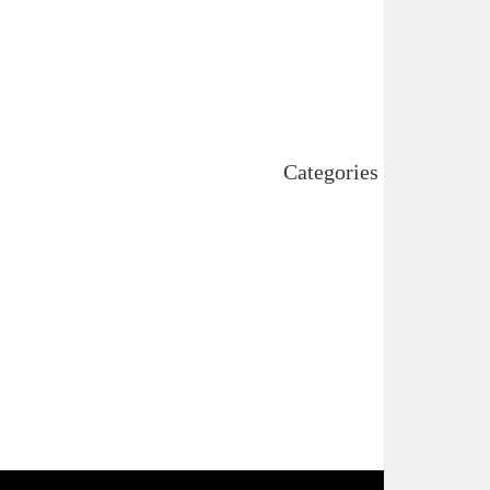
August 2024
July 2024
June 2024
May 2024
April 2024
Categories
Uncategorized
اہم خبریں
بین اقوامی
پاکستان
ٹیکنالوجی
دلچیسپ وعجیب
ڈیفنس
کاروبار
کھیل