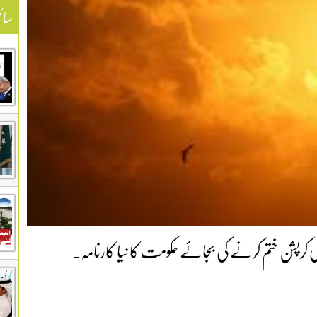
سائ
لانہ 12 ھزار ارب روپے کی کرپشن ختم کرنے کی بجائے حکومت کا نیا کارنامہ۔