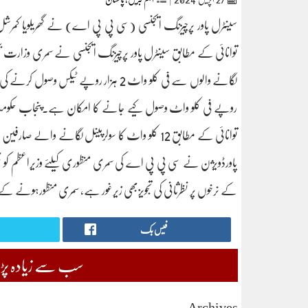
سینٹرل پاور پرچیزنگ ایجنسی (سی پی پی اے) نے گھریلویا کمرش
توانائی کے مطابق سینٹرل پاور پرچیزنگ ایجنسی نے سمری وزارت بجلی
پاورڈویژن نے سی پی پی اے کی سمری منظوری کیلئے وزیراعظم کو ب
کے نرخوں پر نظرثانی کی تجویزبھی زیرغور ہے، سمری منظورہونے کے
فیس بک
سب سے زیادہ پڑھی
Archives