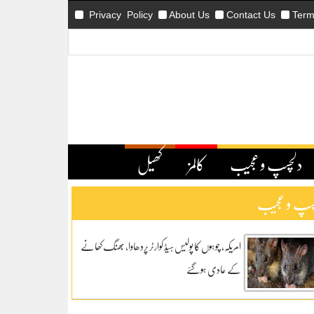
Privacy Policy
About Us
Contact Us
Term
دلچسپ و عجیب
کالمز
کھیل
سپ و عجیب
امریکہ، چوہوں کا پولیس ہیڈ کوارٹر پردھاوا، بھنگ کھانے
کے عادی ہوگئے