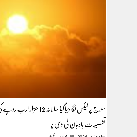
سورج پر ٹیکس لگا دیا گیا سا
تفصیلات بادبان ٹی وی پر
2024
27
اپریل‬‮
|
اہم خبریں
,
پاکستان