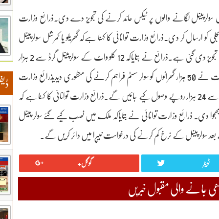
ل سولرپینل لگانے والوں پر ٹیکس عائد کرنے کی تجویز دے دی۔ذرائع وزارت
 کو ارسال کر دی۔ذرائع وزارت توانائی کا کہنا ہےکہ گھریلو یا کمرشل سولرپینل
لگانے والوں سے فی کلو واٹ 2 ہزار روپے ٹیکس وصول کرنے کی تجویز دی گئی ہے۔ذرائع نے بتایاکہ 12 کلو واٹ کے سولرپینل گرڈ سے 2 ہزار
روپے فی کلو واٹ وصول کیے جانے کا امکان ہے۔پنجاب حکومت نے 50 ہزار گھرانوں کو سولر سسٹم فراہم کرنے کی منظوری دیدیذرائع وزارت
ڈیف
توانائی کے مطابق 12 کلو واٹ کا سولرپینل لگانے والے صارفین سے 24 ہزار روپے وصول کیے جائیں گے۔ذرائع وزارت توانائی کا کہنا ہے کہ
ھجوا دی۔ ذرائع وزارت توانائی نے بتایاکہ ملک میں نصب کیے گئے سولر پینل
 بعد سولرپینل کے نرخ کم کرنے کی درخواست نیپرا میں دائر کریں گے۔
ٹویٹر
گوگل+
 جانے والی مقبول خبریں