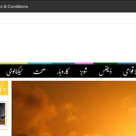
s & Conditions
اقوامی
ڈیفنس
شوبز
کاروبار
صحت
ٹیکنالوجی
دلچ