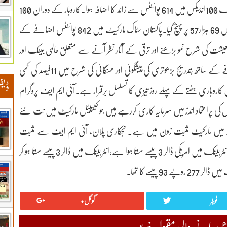
اضافے سے 69003 پوائنٹس کی سطح پر آگیا ہے۔پیر کو دوران ٹریدنگ 100انڈیکس میں 614 پوائنٹس سے زائد کا اضافہ ہوا۔کاروبار کے دوران 100
انڈیکس پہلی بار 69 ہزار کی حدعبور کرگیا۔اضافے کے بعد 100 انڈیکس 69 ہزار57 پر پہنچ گیا۔پاکستان سٹاک مارکیٹ میں 842 پوائنٹس اضافے کے
ح پر ٹریڈ کر رہا ہے۔معیشت کی شرح نمو بڑھنے اور ترقی کے آثار نظر آنے سے متعلق عالمی بینک اور
بلوم برگ کی رپورٹ، آئندہ مالی سال میں شرح نمو میں دوگنا اضافے کے ساتھ بتدریج بڑھوتری کی پیشگوئی اور مہنگائی کی شرح میں 11فیصد کی کمی
ڈیف
اروباری ہفتے کے پہلے روز تیزی کا تسلسل برقرار ہے۔آئی ایم ایف پروگرام
ں کی پراعتماد اندز میں سرمایہ کاری کررہے ہیں جو کیپیٹل مارکیٹ میں نت نئے
روبار میں مارکیٹ مثبت زون میں ہے۔ نجکاری پلان، آئی ایم ایف سے مثبت
مذاکرات پر انویسٹرز پراعتماد ہیں۔دریں اثناءکاروبار کے آغاز میں آج انٹر بینک میں امریکی ڈالر 3 پیسے سستا ہوا ہے،انٹر بینک میں ڈالر 3 پیسے سستا ہو کر
ٹویٹر
گوگل+
 جانے والی مقبول خبریں