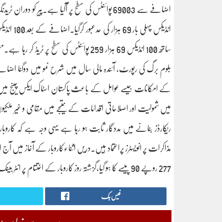
ساتھ 100 انڈیکس 69 ہزار 259 پوائنٹس کی سط
کے امکانات جیسے عوامل کے باعث پاکستان اسٹاک ایکس چینج میں ک
میں شمولیت اور اصلاحاتی اقدامات کے نتیجے میں مقامی و غیر ملکیو
ریکارڈز بنانے میں مددگار ثابت ہو رہا ہے یہی وجہ ہے کہ کا
277 روپے 90 پیسے کا ہو گیا،گزشتہ روز کاروبار کے اختتام پر انٹر بینک میں ڈالر 277 روپے 93 پیسے کا تھا۔
فیس بک
سب سے زیادہ پڑھی