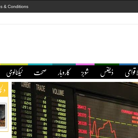
s & Conditions
اقوامی
ڈیفنس
شوبز
کاروبار
صحت
ٹیکنالوجی
دلچ