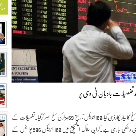
سائ
ہ تفصیلات بادبان ٹی وی پر
پاکستان سٹاک ایکسچینج نے نئی تاریخ رقم کر دی،پہلی مرتبہ بلند ترین سطح کا نیار یکارڈ بن گیا،100انڈیکس تاریخ 69ہزار کی سطح عبور کرگیا۔تفصیلات کے
مطابق پاکستان سٹاک ایکسچینج میںپہلے کاروباری روز کے آغاز میں تیزی دیکھی جارہی ہے۔کراچی سٹاک ایکسچینج میں 100 انڈیکس 586 پوائنٹس کے