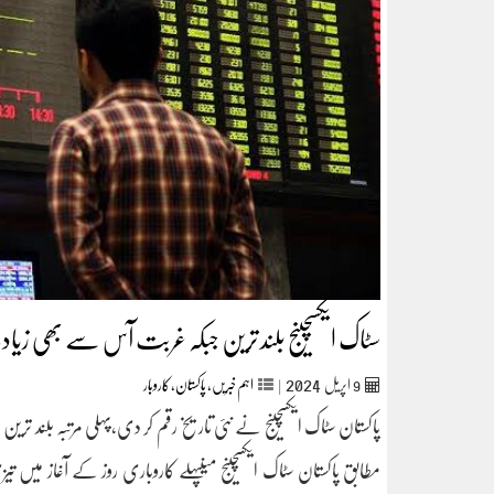
سٹاک ایکسچینج بلند ترین جبکہ غربت آس سے بھی زیاد
2024
9
اپریل‬‮
|
اہم خبریں
,
پاکستان
,
کاروبار