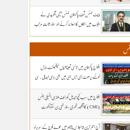
سماعت کل تک ملتوی۔ وزارت دفاع کے وکیل
خواجہ حارث کل بھی دلائل جاری رکھیں گے.14 ہزار
چیف جسٹس آف پاکستان جسٹس یحییٰ آفریدی نے
300 روپے دیں مردہ دفنائیں یہ وقت بھی انا تھا
پنجاب میں جیلوں کا معائنہ کرنے اور سفارشات مرتب
قبرستانوں میں تدفین کے نرخ مقرر۔اپنے اثاثوں کو
کرنے کیلئے ذیلی کمیٹی تشکیل دے دی
محفوظ بنائیں – دستاویزی معیشت کو اپنائیں۔ ۔
نس
تفصیلات کے لیے بادبان نیوز
افواج پاکستان میں 7 نئی تعیناتیاں لیفٹیننٹ جنرل
کونسے پرموٹ ای ایس ای میں بھی بڑی تبدیلی۔سی
ڈی اے کھربوں روپے لے کر کونسا آفیسر بھاگا وہ کس کا
فرنٹ مین۔ سہیل رانا لائیو میں
افواج میں سب کچھ تبدیل کور اف ملٹری انٹیلی جنس
(CMI) کا آفیسر تھری سٹار نھی بن سکتا کورٹ
مارشل کے 3 شکریے کون.. بڑی خبر اور تبدیلی کون
سی۔ سہیل رانا لائیو میں
آج اھم ترین 2 اجلاس پشاور میں ھوے فوج کے سربراہ