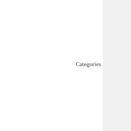
December 2024
November 2024
October 2024
September 2024
August 2024
July 2024
June 2024
May 2024
April 2024
Categories
Uncategorized
اہم خبریں
بین اقوامی
پاکستان
ٹیکنالوجی
دلچیسپ وعجیب
ڈیفنس
کاروبار
کھیل