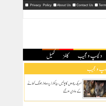
Privacy Policy
About Us
Contact Us
Term
دلچسپ و عجیب
کالمز
کھیل
سپ و عجیب
امریکہ، چوہوں کا پولیس ہیڈ کوارٹر پردھاوا، بھنگ کھانے
کے عادی ہوگئے