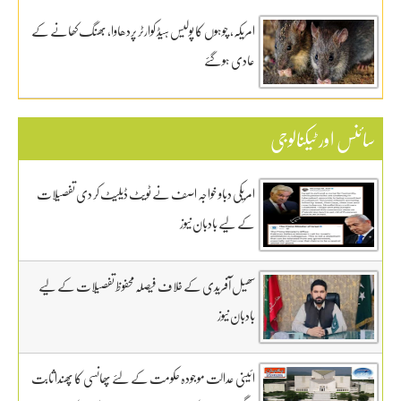
امریکہ، چوہوں کا پولیس ہیڈ کوارٹر پردھاوا، بھنگ کھانے کے
عادی ہوگئے
سائنس اور ٹیکنالوجی
امریکی دباو خواجہ اصف نے ٹویٹ ڈیلیٹ کر دی تفصیلات
کے لیے بادبان نیوز
سھیل آفریدی کے خلاف فیصلہ محفوظ تفصیلات کے لیے
بادبان نیوز
ائینی عدالت موجودہ حکومت کے لئے پھانسی کا پھندا ثابت