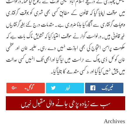
فیصل چوہدری کے ذریعے اسلام آباد سیشن کورٹ سے رجوع کیا تھا۔درخواست
میں موقف اپنایا گیا کہ قانون کے مطابق کسی بھی شہری کو بوقتِ گرفتاری
وجوہاتِ گرفتاری سے آگاہ کیا جانا ضروری ہے۔ مقدمات درج کئے بغیر گرفتاریاں
غیر قانونی ہیں۔درخواست گزار نے موقف اختیار کیا کہ تشویش ناک بات ہے کہ
حکومت پرامن احتجاج کی بھی اجازت نہیں دے رہی۔ علیمہ خان اور عظمی
خان کو کل ڈی چوک سے حراست میں لیا گیا اورابھی تک انہیں کسی عدالت
میں پیش نہیں کیا گیا اور نہ کسی مقدمے کا بتایا گیا۔
فیس بک
ٹویٹر
گوگل+
سب سے زیادہ پڑھی جانے والی مقبول خبریں
Archives
August 2026