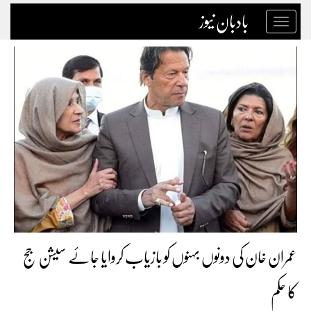
بادبان نیوز
Toggle
navigation
عمران خان کی دونوں بہنوں کو بازیاب کروایا جائے سیشن جج
کا حکم