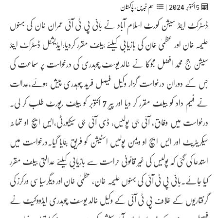
2024
5
اکتوبر‬‮
|
اہم خبریں
,
پاکستان
ڈسٹرکٹ اینڈ سیشن کورٹ اسلام آباد نے بانی پی ٹی آئی عمران خان کی بہنوں
علیمہ خان اور عظمیٰ خان کی بازیابی کیلئے بیلف مقرر کردیا،ایڈیشنل ڈسٹرکٹ اینڈ
سیشن جج محمد افضل مجوکا نے خالد یوسف چوہدری کی درخواست پر سماعت کی
جس کے دوران درخواست گزار وکیل فیصل فرید چوہدری پیش ہوئے،عدالت
نے فہیم داد کو بیلف مقرر کر دیا اور پیر 7 اکتوبر کو بیلف رپورٹ طلب کر لی۔
درخواست میں وفاق، آئی جی پولیس، ڈی آئی جی سیکیورٹی،ایس ایچ او تھانہ
سیکریٹریٹ اور ایس ایچ او ویمن پولیس اسٹیشن کو فریق بنایا گیا۔درخواست میں
استدعا کی گئی کہ پولیس کی غیر قانونی حراست سے بازیابی کیلئے عدالتی بیلف مقرر
کیا جائے۔بانی پی ٹی آئی کی بہنوں علیمہ خان، عظمیٰ خان اور دیگرسیاسی ورکرز کی
گرفتاریوں کے خلاف پی ٹی آئی کے وکیل خالد یوسف چوہدری ایڈووکیٹ نے