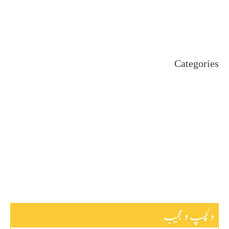
June 2024
May 2024
April 2024
Categories
Uncategorized
اہم خبریں
بین اقوامی
پاکستان
ٹیکنالوجی
دلچیسپ وعجیب
ڈیفنس
کاروبار
کھیل
دلچسپ و عجیب