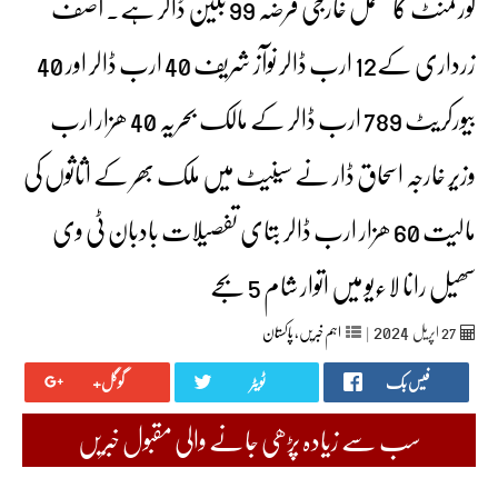
گورنمنٹ کا مکمل خارجی قرضہ 99 بلین ڈالر ہے۔ آصف
زرداری کے12 ارب ڈالر نوآز شریف 40 ارب ڈالر اور 40
بیورکریٹ 789 ارب ڈالر کے مالک بحریہ 40 ھزار ارب
وزیر خارجہ اسحاق ڈار نے سینیٹ میں ملک بھر کے اثاثوں کی
مالیت 60 ھزار ارب ڈالر بتای تفصیلات بادبان ٹی وی
سھیل رانا لاءیو میں اتوار شام 5 بجے
2024
27
اپریل‬‮
|
اہم خبریں
,
پاکستان
فیس بک
ٹویٹر
گوگل+
سب سے زیادہ پڑھی جانے والی مقبول خبریں