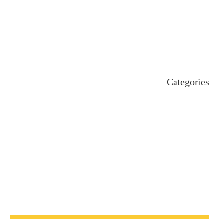
September 2024
August 2024
July 2024
June 2024
May 2024
April 2024
Categories
Uncategorized
اہم خبریں
بین اقوامی
پاکستان
ٹیکنالوجی
دلچیسپ وعجیب
ڈیفنس
کاروبار
کھیل