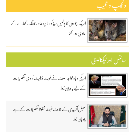
دلچسپ و عجیب
امریکہ، چوہوں کا پولیس ہیڈ کوارٹر پردھاوا، بھنگ کھانے کے
عادی ہوگئے
سائنس اور ٹیکنالوجی
امریکی دباو خواجہ اصف نے ٹویٹ ڈیلیٹ کر دی تفصیلات
کے لیے بادبان نیوز
سھیل آفریدی کے خلاف فیصلہ محفوظ تفصیلات کے لیے
بادبان نیوز