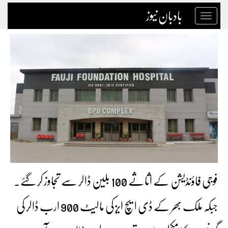
بادبان نیوز
Toggle
navigation
‏فوجی فاؤنڈیشن کے اثاثے 100 بلین ڈالر سے تجاوز کر گئے۔
جبکہ ملک بھر کے ڈی ایچ ایز کی مالیٹ 900 ارب ڈالر کی