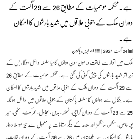
ہے۔محکمہ موسمیات کے مطابق 26 سے 29 اگست کے
دوران ملک کے جنوبی علاقوں میں شدید بارشوں کا امکان
ہے۔
2024
24
اگست‬‮
|
اہم خبریں
,
پاکستان
ملک میں اتوار سے طاقت ور مون سون ہواؤں کا نیا سلسلہ داخل ہوگا، جس کے
زیر اثر شدید بارشوں کی پیش گوئی کی گئی ہے۔محکمہ موسمیات کے مطابق 26
سے 29 اگست کے دوران ملک کے جنوبی علاقوں میں شدید بارشوں کا امکان
ہے۔ بنگال سے ہواؤں کا سلسلہ پاکستان کے جنوبی علاقوں میں داخل ہوگا۔
25 سے 29 اگست کے دوران کراچی، ٹھٹھہ، بدین، سجاول، عمر کوٹ، مٹھی، میر
پور خاص، سکھر، سانگھڑ اور سندھ کے دیگر مقامات پر معمول سے تیز موسلا دھار
بارشوں کا امکان ہے۔بلوچستان میں 26 سے 30 اگست کے دوران قلات،