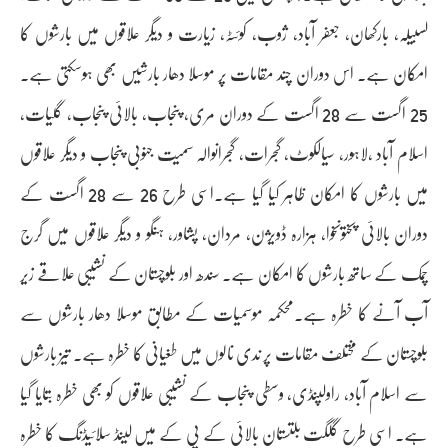
لسبیلہ، بارکھان، جعفر آباد، ژوب، کوئٹہ، زیارت و دیگر علاقوں میں بارشوں کا
امکان ہے۔ اس دوران چند مقامات پر موسلا دھار بارشیں بھی ہوسکتی ہے۔
25 اگست سے 28 اگست کے دوران مری، پنجاب، بالائی پنجاب، گلیات،
اسلام آباد ،لاہور، سیالکوٹ، گجرات، گجرانوالہ سمیت جنوبی پنجاب و دیگر علاقوں
میں بارشوں کا امکان ظاہر کیا گیا ہے۔اسی طرح 26 سے 28 اگست کے
دوران بالائی پختونخوا، ہزارہ ڈویژن، مردان، پشاور، ہنگو و دیگر علاقوں میں گرج
چمک کے ساتھ بارشوں کا امکان ہے۔ سندھ اور بلوچستان کے نشیبی علاقے زیر
آب آنے کا خطرہ ہے۔محکمہ موسمیات کے مطابق موسلا دھار بارشوں سے
بلوچستان کے مختلف مقامات پر ندی نالوں میں طغیانی کا خطرہ ہے۔ تیز بارشوں
سے اسلام آباد، راولپنڈی، وسطی پنجاب کے نشیبی علاقوں کو بھی خطرہ بتایا گیا
ہے۔ اسی طرح گلگت بلتستان بالائی کے پی کے میں لینڈ سلائیڈنگ کا خطرہ