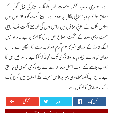
ہے۔دوسری جانب محکمہ موسمیات ارلی وارننگ سینٹر کی پیش گوئی کے
مطابق ہوا کا کم دباؤ مغربی بنگال پر موجود ہے ۔ 25 اگست کو طاقتور مون سون
ہوائیں ملک کے جنوبی علاقوں میں داخل ہوں گی اور 29 اگست تک کراچی
سمیت دیہی سندھ کے مختلف اضلاع میں بارش کا امکان ہے ۔علاوہ ازیں
اگلے 3 روز کے دوران شہر کا موسم گرم ومرطوب رہنے کا امکان ہے ۔ اس
دوران زیادہ سے زیادہ پارہ 36 ڈگری تک تجاوز کرسکتا ہے ۔ ہوا میں نمی کا
تناسب بڑھنے کے سبب اصل درجہ حرارت سے زیادہ گرمی محسوس کی جاسکتی
ہے ۔آج حیدرآباد،ٹھٹھ،بدین،میر پورخاص سمیت دیگر اضلاع میں گرج چمک
کے ساتھ بارش کا امکان ہے۔
فیس بک
ٹویٹر
گوگل+