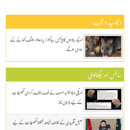
دلچسپ و عجیب
امریکہ، چوہوں کا پولیس ہیڈ کوارٹر پردھاوا، بھنگ کھانے کے
عادی ہوگئے
سائنس اور ٹیکنالوجی
امریکی دباو خواجہ اصف نے ٹویٹ ڈیلیٹ کر دی تفصیلات
کے لیے بادبان نیوز
سھیل آفریدی کے خلاف فیصلہ محفوظ تفصیلات کے لیے