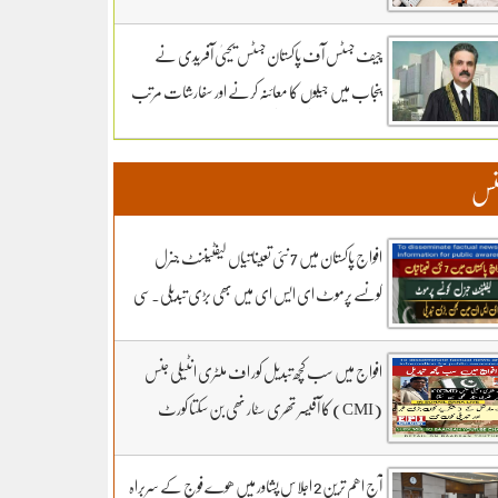
سماعت کل تک ملتوی۔ وزارت دفاع کے وکیل
خواجہ حارث کل بھی دلائل جاری رکھیں گے.14 ہزار
چیف جسٹس آف پاکستان جسٹس یحییٰ آفریدی نے
300 روپے دیں مردہ دفنائیں یہ وقت بھی انا تھا
پنجاب میں جیلوں کا معائنہ کرنے اور سفارشات مرتب
قبرستانوں میں تدفین کے نرخ مقرر۔اپنے اثاثوں کو
کرنے کیلئے ذیلی کمیٹی تشکیل دے دی
محفوظ بنائیں – دستاویزی معیشت کو اپنائیں۔ ۔
نس
تفصیلات کے لیے بادبان نیوز
افواج پاکستان میں 7 نئی تعیناتیاں لیفٹیننٹ جنرل
کونسے پرموٹ ای ایس ای میں بھی بڑی تبدیلی۔سی
ڈی اے کھربوں روپے لے کر کونسا آفیسر بھاگا وہ کس کا
فرنٹ مین۔ سہیل رانا لائیو میں
افواج میں سب کچھ تبدیل کور اف ملٹری انٹیلی جنس
(CMI) کا آفیسر تھری سٹار نھی بن سکتا کورٹ
مارشل کے 3 شکریے کون.. بڑی خبر اور تبدیلی کون
سی۔ سہیل رانا لائیو میں
آج اھم ترین 2 اجلاس پشاور میں ھوے فوج کے سربراہ