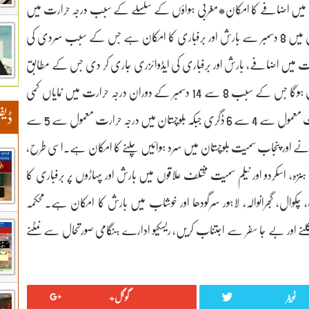
ی کی شدت میں اضافے کا امکان*مغربی ہواؤں کے سلسلے کے سبب درجہ حرارت میں
نمایاں کمی واقع ہوگی، محکمہ موسمیاتاسلام آباد:ملک کے بیشتر علاقوں میں 8 دسمبر سے بارش اور برفباری کا امکان ہے جس کے سبب سردی کی
میں اضافے، بارش اور برفباری کی ایڈوائزری جاری کر دی جس کے مطابق
کل سے ملک کے بالائی علاقوں میں مغربی ہواؤں کا سلسلہ داخل ہوگا جس کے سبب 8 سے 14 دسمبر کے دوران درجہ حرارت میں نمایاں کمی
ڈیف
واقع ہوگی۔پنجاب، کے پی، کشمیر اور گلگت بلتستان میں درجہ حرارت معمول سے 4 سے 6 ڈگری جبکہ بلوچستان میں درجہ حرارت معمول سے 5 سے
 پڑنے اور پنجاب سمیت بلوچستان میں سرد ہوائیں چلنے کا امکان ہے۔اسی طرح،
 دیر، ایبٹ آباد، ہنزہ، اسکردو اور نیلم سمیت مختلف علاقوں میں بارش اور پہاڑوں پر برفباری کا
گلیات، اٹک، چکوال، گجرانوالہ، لاہور سرگودھا اور خوشاب میں بارش کا امکان ہے۔محکمہ
ے اور بے جا سفر سے اجتناب کریں، ریسکیو ادارے ہنگامی صورتحال سے نمٹنے
ٹویٹر
گوگل+