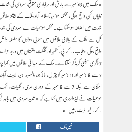
*ملک میں 8دسمبر سے بارش اور برفباری متوقع، سرد
شدت میں اضافہ ہو سکتا ہے۔محکمہ موسمیات نے سردی کی شدت 
7 ڈگری سینٹی گریڈ گر سکتا ہے۔ملک کے میدانی علاقوں میں کہرا
7 سے 8 دسمبر اور 11 دسمبر کو چترال، مالاکنڈ، مانسہرہ،
امکان ہے جبکہ 7 سے 8 سمبر کے دوران مری، 
موسمیات نے ایڈوائزری میں کہا ہے کہ *شدید سردی میں باہر نکلن
کے لیے الرٹ رہیں۔*
فیس بک