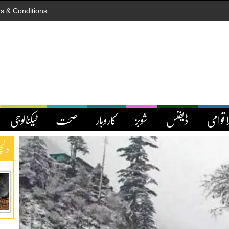
s & Conditions
اقوامی
ڈیفنس
شوبز
کاروبار
صحت
ٹیکنالوجی
دلچ