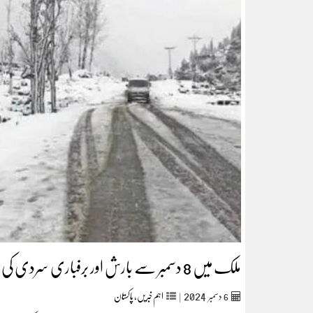
ملک میں 8 دسمبر سے بارش اور برفباری سردی کی شدت میں اضافہ
2024
6
دسمبر‬‮
|
اہم خبریں
,
پاکستان