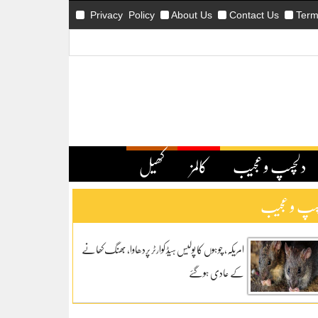
Privacy Policy
About Us
Contact Us
Term
دلچسپ و عجیب
کالمز
کھیل
سپ و عجیب
امریکہ، چوہوں کا پولیس ہیڈ کوارٹر پردھاوا، بھنگ کھانے
کے عادی ہوگئے