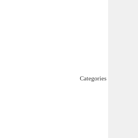
February 2025
January 2025
December 2024
November 2024
October 2024
September 2024
August 2024
July 2024
June 2024
May 2024
April 2024
Categories
Uncategorized
اہم خبریں
بین اقوامی
پاکستان
ٹیکنالوجی
دلچیسپ وعجیب
ڈیفنس
کاروبار
کھیل