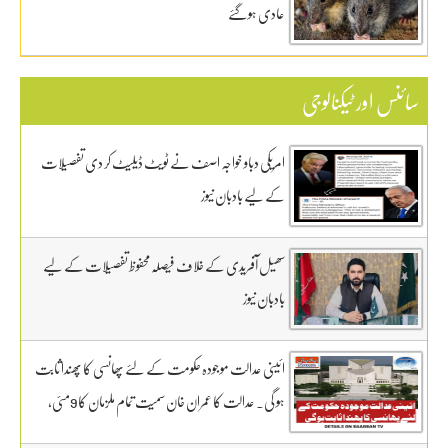
عادی ہوگئے
سائنس اور ٹیکنالوجی
امریکی دباو خواجہ اصف نے ٹویٹ ڈیلیٹ کر دی تفصیلات
کے لیے بادبان نیوز
سھیل آفریدی کے خلاف فیصلہ محفوظ تفصیلات کے لیے
بادبان نیوز
ائینی عدالت موجودہ حکومت کے لئے پھانسی کا پھندا ثابت
ہو گی. عدالت کا عمران خان سمیت تمام ملزمان کا 9مئی،
GHQ کیس ٹرائل 13 جنوری سے روزانہ کی بنیاد پر آگے