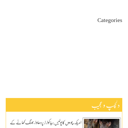
Categories
Uncategorized
اہم خبریں
بین اقوامی
پاکستان
ٹیکنالوجی
دلچیسپ وعجیب
ڈیفنس
کاروبار
کھیل
دلچسپ و عجیب
امریکہ، چوہوں کا پولیس ہیڈ کوارٹر پردھاوا، بھنگ کھانے کے