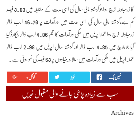
کا زرمبادلہ خرچ ہوا جو گزشتہ مالی سال کی اسی مدت کے مقابلہ میں 3.83 فیصد
کم ہے،گزشتہ مالی سال کی اسی مدت میں درآمدات پر 46.70 ارب ڈالر
زرمبادلہ خرچ ہوا تھا،اپریل میں ملکی درآمدات کا حجم 4.86 ارب ڈالر ریکارڈ کیا
گیا جو مارچ میں 4.85 ارب ڈالر اور گزشتہ سال اپریل میں 2.98 ارب ڈالر
تھا۔اپریل میں ملکی درآمدات میں سالانہ بنیادوں پر 63 فیصد کی نمو ہوئی ہے۔
فیس بک
ٹویٹر
گوگل+
سب سے زیادہ پڑھی جانے والی مقبول خبریں
Archives
August 2026
July 2026
June 2026
May 2026