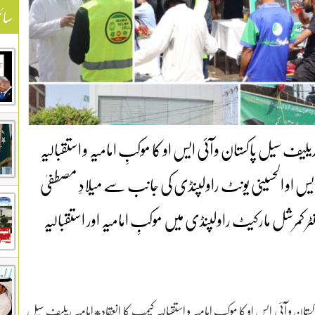
سائ
یف سیل پاکستان و آئی ایس او کا موکبِ امامیہ و استقبالیہ
ایس او الحسینی یونٹ راولپنڈی کی جانب سے میلادِ مصطفیٰ
رشل مارکیٹ راولپنڈی میں موکبِ امامیہ اور استقبالیہ
ن و آئی ایس او کا موکبِ امامیہ و استقبالیہ کیمپ کا انعقاد*امامیہ ریلیف سیل