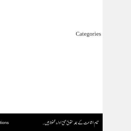
June 2024
May 2024
April 2024
Categories
Uncategorized
اہم خبریں
بین اقوامی
پاکستان
ٹیکنالوجی
دلچیسپ وعجیب
ڈیفنس
کاروبار
کھیل
تمام اشاعت کے جملہ حقوق بحق ادارہ محفوظ ہیں۔
tions