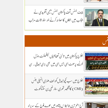
سماعت کل تک ملتوی۔ وزارت دفاع کے وکیل
خواجہ حارث کل بھی دلائل جاری رکھیں گے.14 ہزار
چیف جسٹس آف پاکستان جسٹس یحییٰ آفریدی نے
300 روپے دیں مردہ دفنائیں یہ وقت بھی انا تھا
پنجاب میں جیلوں کا معائنہ کرنے اور سفارشات مرتب
قبرستانوں میں تدفین کے نرخ مقرر۔اپنے اثاثوں کو
کرنے کیلئے ذیلی کمیٹی تشکیل دے دی
محفوظ بنائیں – دستاویزی معیشت کو اپنائیں۔ ۔
نس
تفصیلات کے لیے بادبان نیوز
افواج پاکستان میں 7 نئی تعیناتیاں لیفٹیننٹ جنرل
کونسے پرموٹ ای ایس ای میں بھی بڑی تبدیلی۔سی
ڈی اے کھربوں روپے لے کر کونسا آفیسر بھاگا وہ کس کا
فرنٹ مین۔ سہیل رانا لائیو میں
افواج میں سب کچھ تبدیل کور اف ملٹری انٹیلی جنس
(CMI) کا آفیسر تھری سٹار نھی بن سکتا کورٹ
مارشل کے 3 شکریے کون.. بڑی خبر اور تبدیلی کون
سی۔ سہیل رانا لائیو میں
آج اھم ترین 2 اجلاس پشاور میں ھوے فوج کے سربراہ