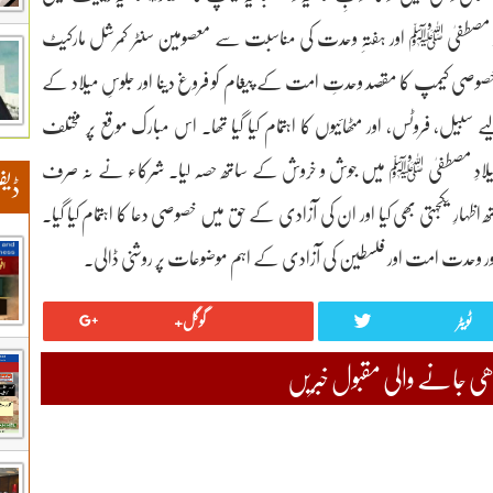
لادِ مصطفیٰ ﷺ اور ہفتہِ وحدت کی مناسبت سے معصومین سنٹر کمرشل مارکیٹ
 اس خصوصی کیمپ کا مقصد وحدتِ امت کے پیغام کو فروغ دینا اور جلوسِ میلاد کے
یل، فروٹس، اور مٹھائیوں کا اہتمام کیا گیا تھا۔ اس مبارک موقع پر مختلف
 میلادِ مصطفیٰ ﷺ میں جوش و خروش کے ساتھ حصہ لیا۔ شرکاء نے نہ صرف
ڈیف
ہارِ یکجہتی بھی کیا اور ان کی آزادی کے حق میں خصوصی دعا کا اہتمام کیا گیا۔
 اور وحدت امت اور فلسطین کی آزادی کے اہم موضوعات پر روشنی ڈالی۔
ٹویٹر
گوگل+
 جانے والی مقبول خبریں