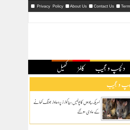
Privacy Policy
About Us
Contact Us
Term
دلچسپ و عجیب
کالمز
کھیل
سپ و عجیب
امریکہ، چوہوں کا پولیس ہیڈ کوارٹر پردھاوا، بھنگ کھانے
کے عادی ہوگئے