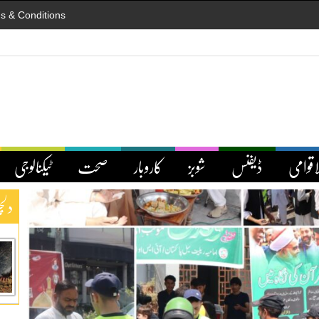
s & Conditions
اقوامی
ڈیفنس
شوبز
کاروبار
صحت
ٹیکنالوجی
دلچ