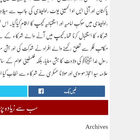
پاکستان اور آئی ایس او الحسینی یونٹ راولپنڈی کی جانب سے می
راولپنڈی میں موکبِ امامیہ اور استقبالیہ کیمپ کا اہتمام کیا گیا۔
شرکاء کا استقبال کرنا تھا۔کیمپ میں آنے والے شرکاء کے لیے سب
مکاتبِ فکر سے تعلق رکھنے والے افراد نے شرکت کی اور جشنِ
رسولِ خدا ﷺ کی ولادت کا جشن منایا، بلکہ فلسطینی عوام کے ساتھ اظ
علامہ سید اعجاز موسوی اور مولانا عسکری نے شرکاء سے خطاب کیا
فیس بک
سب سے زیادہ پڑھی
Archives
August 2026