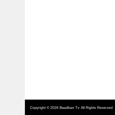
کرپشن پلان تیار۔ٹرمپ کی جیت عمران خان کا مستقبل
سپریم کورٹ میں ھاتھا پای گروپ بندی۔ای ایس ای
میں بڑے پیمانے پر تبدیلیاں 5 کورز کے بڑے تبدیل
سب کچھ جانتے کے لئے بادبان میگزین کا تازہ شمارہ 13
نومبر کو اپنے ھاکر سے طلب کرے
Copyright © 2026 Baadban Tv. All Rights Reserved