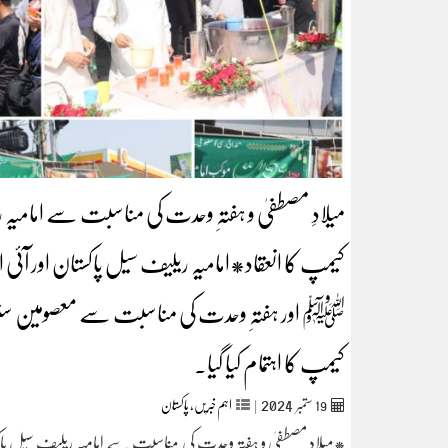
میلادِ مصطفیٰ و ہفتہِ وحدت کی مناسبت سے امامیہ ریل
کیمپ کا انعقاد*امامیہ ریلیف سیل پاکستان اور آئی 
ﷺ اور ہفتہِ وحدت کی مناسبت سے معصومین سنٹر کم
کیمپ کا اہتمام کیا گیا۔
2024
19
ستمبر‬‮
|
اہم خبریں
,
پاکستان
*میلادِ مصطفیٰ و ہفتہِ وحدت کی مناسبت سے امامیہ ریلیف سیل پاکستا