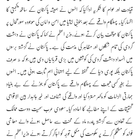
قیادت اور عوام کا شکریہ ادا کیا کہ انہوں نے ہمیشہ پاکستان کے ساتھ یکجہتی کا
اظہار کیا۔ پہلگام واقعے کے بعد جنوبی ایشیا میں امن و امان کی موجودہ صورتحال پر
پاکستان کا مؤقف بیان کرتے ہوئے، وزیر اعظم نے کہا کہ پاکستان نے دہشت
گردی کی تمام شکلوں اور مظاہر کی مذمت کی ہے۔ پاکستان نے گزشتہ برسوں
میں انسداد دہشت گردی کی کوششوں میں بڑی قربانیاں دی ہیں جو کہ نہ صرف
پاکستان بلکہ پوری دنیا کے تحفظ کے لیے انتہائی اہم ثابت ہوئی ہیں۔ انہوں
نے بغیر کسی ثبوت کے پہلگام واقعے سے پاکستان کو جوڑنے کے بے بنیاد
بھارتی الزامات کو یکسر مسترد کیا اور واقعے کی شفاف اور غیر جانبدار بین الاقوامی
تحقیقات کے اپنے مطالبے کا اعادہ کیا۔سعودی عرب سمیت دوست ممالک
کے تعاون سے گزشتہ پندرہ ماہ کے محنت سے حاصل ہونے والے معاشی
فوائد کو مستحکم کرنے پر حکومت کی مکمل توجہ کو اجاگر کرتے ہوئے وزیراعظم نے