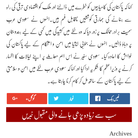
کہا کہ پاکستان کی کامیابیوں کو خطرے میں ڈالنے اور ملک کو اقتصادی ترقی کی راہ
سے ہٹانے کی بھارتی کوششیں ناقابل فہم ہیں۔انہوں نے سعودی عرب
سمیت برادر ممالک پر زور دیا کہ وہ خطے میں کشیدگی میں کمی کے لیے ہندوستان
پر دباؤ ڈالیں۔ انہوں نے جنوبی ایشیا میں امن و استحکام کے لیے پاکستان کی
خواہش کا اعادہ کیا۔ سعودی سفیر نے اس اہم معاملے پر اپنے خیالات کا اظہار
کرنے پر وزیراعظم کا شکریہ ادا کیا اور کہا کہ سعودی عرب خطے میں امن و سلامتی
کے لیے پاکستان کے ساتھ مل کر کام کرنا چاہتا ہے۔
فیس بک
ٹویٹر
گوگل+
سب سے زیادہ پڑھی جانے والی مقبول خبریں
Archives