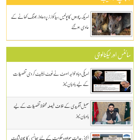
امریکہ، چوہوں کا پولیس ہیڈ کوارٹر پردھاوا، بھنگ کھانے کے
عادی ہوگئے
سائنس اور ٹیکنالوجی
امریکی دباو خواجہ اصف نے ٹویٹ ڈیلیٹ کر دی تفصیلات
کے لیے بادبان نیوز
سھیل آفریدی کے خلاف فیصلہ محفوظ تفصیلات کے لیے
بادبان نیوز
ائینی عدالت موجودہ حکومت کے لئے پھانسی کا پھندا ثابت