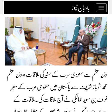
بادبان نیوز
Toggle
navigation
وزیراعظم سے سعودی عرب کے سفیر کی ملاقات*وزیراعظم
محمد شہباز شریف سے پاکستان میں سعودی عرب کے سفیر
نواف بن سعید المالکی نے آج ملاقات کی۔ملاقات کے
دوران وزیر اعظم نے حرمین شریفین کے متولی شاہ سلمان