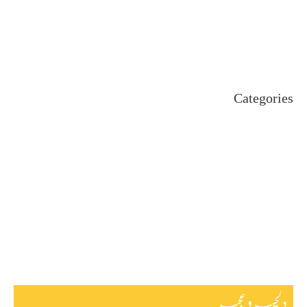
August 2024
July 2024
June 2024
May 2024
April 2024
Categories
Uncategorized
اہم خبریں
بین اقوامی
پاکستان
ٹیکنالوجی
دلچیسپ وعجیب
ڈیفنس
کاروبار
کھیل
دلچسپ و عجیب