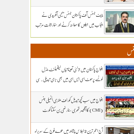
سماعت کل تک ملتوی۔ وزارت دفاع کے وکیل
خواجہ حارث کل بھی دلائل جاری رکھیں گے.14 ہزار
چیف جسٹس آف پاکستان جسٹس یحییٰ آفریدی نے
300 روپے دیں مردہ دفنائیں یہ وقت بھی انا تھا
پنجاب میں جیلوں کا معائنہ کرنے اور سفارشات مرتب
قبرستانوں میں تدفین کے نرخ مقرر۔اپنے اثاثوں کو
کرنے کیلئے ذیلی کمیٹی تشکیل دے دی
محفوظ بنائیں – دستاویزی معیشت کو اپنائیں۔ ۔
نس
تفصیلات کے لیے بادبان نیوز
افواج پاکستان میں 7 نئی تعیناتیاں لیفٹیننٹ جنرل
کونسے پرموٹ ای ایس ای میں بھی بڑی تبدیلی۔سی
ڈی اے کھربوں روپے لے کر کونسا آفیسر بھاگا وہ کس کا
فرنٹ مین۔ سہیل رانا لائیو میں
افواج میں سب کچھ تبدیل کور اف ملٹری انٹیلی جنس
(CMI) کا آفیسر تھری سٹار نھی بن سکتا کورٹ
مارشل کے 3 شکریے کون.. بڑی خبر اور تبدیلی کون
سی۔ سہیل رانا لائیو میں
آج اھم ترین 2 اجلاس پشاور میں ھوے فوج کے سربراہ