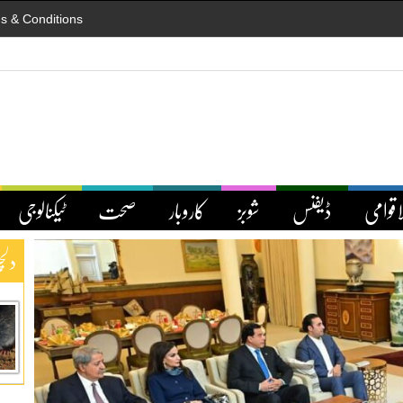
s & Conditions
اقوامی
ڈیفنس
شوبز
کاروبار
صحت
ٹیکنالوجی
دلچ