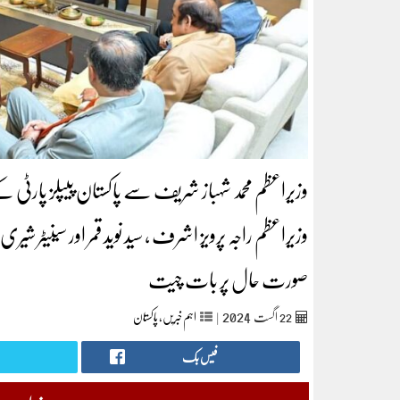
وزیراعظم محمد شہباز شریف سے پاکستان پیپلز پارٹی 
وزیراعظم راجہ پرویز اشرف ، سید نوید قمر اور سینیٹر
صورت حال پر بات چیت
2024
22
اگست‬‮
|
اہم خبریں
,
پاکستان
فیس بک