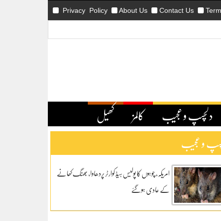
Privacy Policy
About Us
Contact Us
Term
دلچسپ و عجیب
کالمز
کھیل
سپ و عجیب
امریکہ، چوہوں کا پولیس ہیڈ کوارٹر پردھاوا، بھنگ کھانے
کے عادی ہوگئے