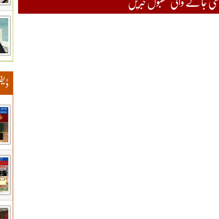
 جانے والی مقبول خبریں
ڈیف