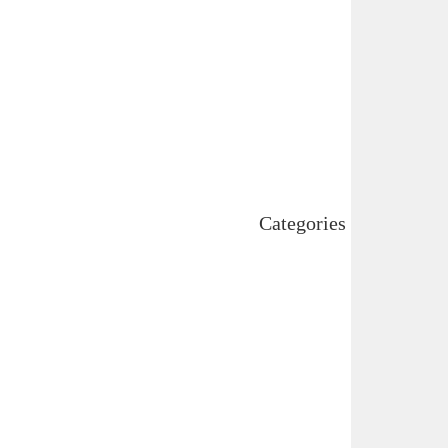
December 2024
November 2024
October 2024
September 2024
August 2024
July 2024
June 2024
May 2024
April 2024
Categories
Uncategorized
اہم خبریں
بین اقوامی
پاکستان
ٹیکنالوجی
دلچیسپ وعجیب
ڈیفنس
کاروبار
کھیل