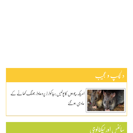
اہم خبریں
بین اقوامی
پاکستان
ٹیکنالوجی
دلچیسپ وعجیب
ڈیفنس
کاروبار
کھیل
دلچسپ و عجیب
امریکہ، چوہوں کا پولیس ہیڈ کوارٹر پردھاوا، بھنگ کھانے کے
عادی ہوگئے
سائنس اور ٹیکنالوجی