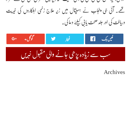
تھے۔ آئی جی پنجاب نے ہسپتال میں زیر علاج زخمی اہلکاروں کی خیریت
دریافت کی اور جلد صحت یابی کیلئے دعا کی۔
فیس بک
ٹویٹر
گوگل+
سب سے زیادہ پڑھی جانے والی مقبول خبریں
Archives
August 2026
July 2026
June 2026
May 2026
April 2026
March 2026
February 2026
January 2026
December 2025
November 2025