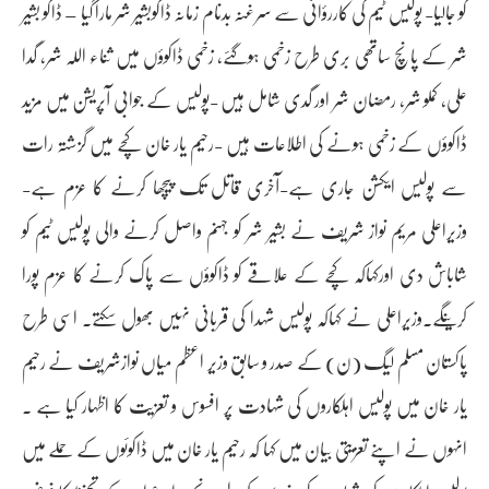
کو جالیا- پولیس ٹیم کی کاررؤائی سے سرغنہ بدنام زمانہ ڈاکوبشیر شر مارا گیا – ڈاکو بشیر
شر کے پانچ ساتھی بری طرح زخمی ہوگئے، زخمی ڈاکوؤں میں ثناء اللہ شر، گدا
علی، کملو شر، رمضان شر اور گدی شامل ہیں -پولیس کے جوابی آپریشن میں مزید
ڈاکوؤں کے زخمی ہونے کی اطلاعات ہیں -رحیم یار خان کچے میں گزشتہ رات
سے پولیس ایکشن جاری ہے-آخری قاتل تک پیچھا کرنے کا عزم ہے-
وزیراعلی مریم نواز شریف نے بشیر شر کو جہنم واصل کرنے والی پولیس ٹیم کو
شاباش دی اورکہاکہ کچے کے علاقے کو ڈاکوؤں سے پاک کرنے کا عزم پورا
کرینگے۔وزیراعلی نے کہاکہ پولیس شہدا کی قربانی نہیں بھول سکتے۔ اسی طرح
پاکستان مسلم لیگ (ن) کے صدر و سابق وزیر اعظم میاں نوازشریف نے رحیم
یار خان میں پولیس اہلکاروں کی شہادت پر افسوس و تعزیت کا اظہار کیا ہے ۔
انہوں نے اپنے تعزیتی بیان میں کہا کہ رحیم یار خان میں ڈاکوئوں کے حملے میں