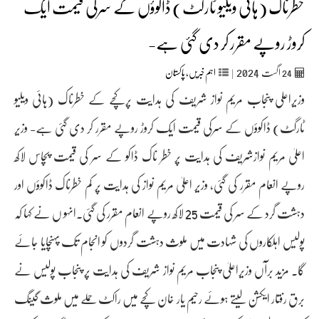
خطرناک (ہائی ویلیو ٹارگٹ) ڈاکوؤں کے سرکی قیمت ایک
کروڑ روپے مقرر کر دی گئی ہے-
2024
24
اگست‬‮
|
اہم خبریں
,
پاکستان
وزیراعلی پنجاب مریم نواز شریف کی ہدایت پرکچے کے خطرناک (ہائی ویلیو
ٹارگٹ) ڈاکوؤں کے سرکی قیمت ایک کروڑ روپے مقرر کر دی گئی ہے- وزیر
اعلیٰ مریم نوازشریف کی ہدایت پر خطر ناک ڈاکو کے سر کی قیمت پچاس لاکھ
روپے انعام مقرر کی گئی، وزیر اعلیٰ مریم نواز کی ہدایت پر کم خطرناک ڈاکوؤں اور
دہشت گرد کے سر کی قیمت 25 لاکھ روپے انعام مقرر کی گئی۔انہو ں نے کہا کہ
پولیس اہلکاروں کی شہادت میں ملوث دہشت گردوں کو انجام تک پہنچایا جائے
گا۔ مزید برآں وزیراعلیٰ پنجاب مریم نواز شریف کی ہدایت پر پنجاب پولیس نے
برق رفتار ایکشن لیتے ہوئے رحیم یار خان کچے میں راکٹ حملے میں ملوث گینگ