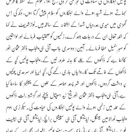
پولیس اہلکاروں کی شہادت کی خبر سن کر دِلی رنج ہوا ، عوام کے تحفظ کا فرض
نبھاتے ہوئے شہید ہونے والے اہلکاروں کو سلام پیش کرتا ہوں، دکھ کی اِس
گھڑی میں میری ہمدردیاں شہدا کے اہلخانہ کے ساتھ ہیں۔نوازشریف نے کہا
کہ اللہ تعالی ان کے درجات بلند کرے، زخمیوں کو صحتیاب فرمائے اور لواحقین
کو صبرِ جمیل عطا فرمائے۔ آمین! دوسری جانب آئی جی پنجاب ڈاکٹر عثمان انور
کاکہنا ہے کہ ڈاکووں کے حملے کا بدلہ ضرور لیں گے، پنجاب پولیس کچہ کے
ڈاکوؤں کے خاتمے تک کارروائیاں جاری رکھے گی، کچہ ایریا اور سرحدی چوکیوں
پر دہشت گردوں، ڈاکووں اور شر پسند عناصر کے حملوں کے چیلنجز کا سامنا کیا
ہے،آئی جی پنجاب ڈاکٹر عثمان انور شیخ زید ہسپتال پہنچے اور گزشتہ رات ڈاکووں
کے حملہ میں زخمی ہونے والے پولیس اہلکاروں کی عیادت کی۔سیکرٹری ہوم
پنجاب نورالامین مینگل، ایڈیشنل آئی جی سپیشل برانچ، ایڈیشنل آئی جی ایلیٹ
فورس، ایڈیشنل آئی جی سی ٹی ڈی سمیت سینئر پولیس افسران بھی ان کے ہمراہ