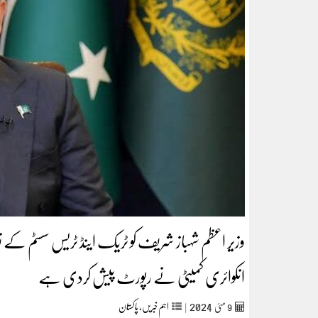
وزیر اعظم شہباز شریف کو ٹریک اینڈ ٹریس سسٹم کے
انکوائری کمیٹی نے رپورٹ پیش کردی ہے
2024
9
مئی‬‮
|
اہم خبریں
,
پاکستان