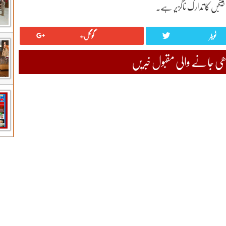
س کا تدارک ناگزیر ہے۔
ٹویٹر
گوگل+
 جانے والی مقبول خبریں