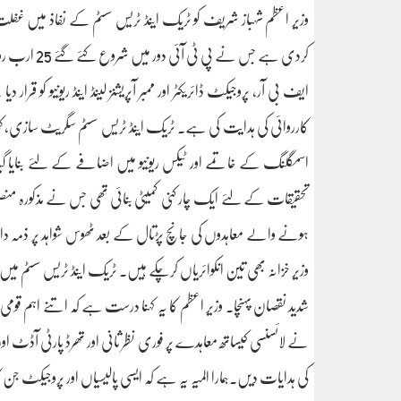
وزیر اعظم شہباز شریف کو ٹریک اینڈ ٹریس سسٹم کے نفاذ میں غف
کردی ہے جس 
ایف بی آر، پروجیکٹ ڈائریکٹر اور ممبر آپریشنز لینڈ اینڈ ریونیو 
کارروائی کی ہدایت کی ہے۔ ٹریک اینڈ ٹریس سسٹم سگریٹ سازی، ک
اسمگلنگ کے خاتمے اور ٹیکس ریونیو میں اضافے کے لئے بنایا گیا تھا 
تحقیقات کے لئے ایک چار کنی کمیٹی بنائی تھی جس نے مذکورہ م
ہونے والے معاہدوں کی جانچ پڑتال کے بعد ٹھوس شواہد پر ذمہ دا
وزیر خزانہ بھی تین انکوائریاں کرچکے ہیں۔ ٹریک اینڈ ٹریس سسٹ
شدید نقصان پہنچا۔ وزیر اعظم کا یہ کہنا درست ہے کہ اتنے اہم قومی 
نے لائسنسی کیساتھ معاہدے پر فوری نظر ثانی اور تھرڈ پارٹی ا
کی ہدایات دیں۔ہمارا المیہ یہ ہے کہ ایسی پالیسیاں اور پروجیکٹ جن کا مق