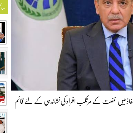
سائ
 نفاذ میں غفلت کے مرتکب افراد کی نشاندہی کے لئے قائم