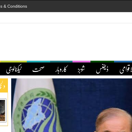
s & Conditions
اقوامی
ڈیفنس
شوبز
کاروبار
صحت
ٹیکنالوجی
دلچ