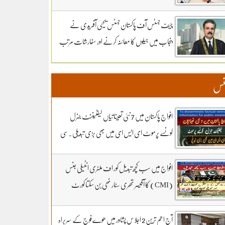
سماعت کل تک ملتوی۔ وزارت دفاع کے وکیل
خواجہ حارث کل بھی دلائل جاری رکھیں گے.14 ہزار
چیف جسٹس آف پاکستان جسٹس یحییٰ آفریدی نے
300 روپے دیں مردہ دفنائیں یہ وقت بھی انا تھا
پنجاب میں جیلوں کا معائنہ کرنے اور سفارشات مرتب
قبرستانوں میں تدفین کے نرخ مقرر۔اپنے اثاثوں کو
کرنے کیلئے ذیلی کمیٹی تشکیل دے دی
محفوظ بنائیں – دستاویزی معیشت کو اپنائیں۔ ۔
نس
تفصیلات کے لیے بادبان نیوز
افواج پاکستان میں 7 نئی تعیناتیاں لیفٹیننٹ جنرل
کونسے پرموٹ ای ایس ای میں بھی بڑی تبدیلی۔سی
ڈی اے کھربوں روپے لے کر کونسا آفیسر بھاگا وہ کس کا
فرنٹ مین۔ سہیل رانا لائیو میں
افواج میں سب کچھ تبدیل کور اف ملٹری انٹیلی جنس
(CMI) کا آفیسر تھری سٹار نھی بن سکتا کورٹ
مارشل کے 3 شکریے کون.. بڑی خبر اور تبدیلی کون
سی۔ سہیل رانا لائیو میں
آج اھم ترین 2 اجلاس پشاور میں ھوے فوج کے سربراہ