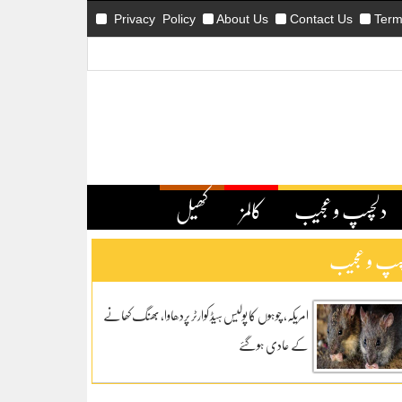
Privacy Policy
About Us
Contact Us
Term
دلچسپ و عجیب
کالمز
کھیل
سپ و عجیب
امریکہ، چوہوں کا پولیس ہیڈ کوارٹر پردھاوا، بھنگ کھانے
کے عادی ہوگئے