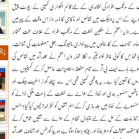
لت کے مرتکب افراد کی نشاندہی کے لئے قائم انکوائری کمیٹی نے رپورٹ پیش
نے پی ٹی آئی دور میں شروع کئے گئے 25 ارب روپے کے اس پروجیکٹ میں نقائص اور ناکامی کا ذمہ دار اس وقت کے چیئرمین
کو قرار دیا ہے۔ وزیر اعظم نے سنگین غفلت کے مرتکب افراد کے خلاف سخت محکمانہ
ھاد، سیمنٹ کے کارخانوں میں پیداواری مانیٹرنگ، جعلی مصنوعات کی شناخت،
ڈیف
جس کا کوئی خاطر خواہ نتیجہ نہ نکلا تھا۔ وزیر اعظم نے عملدرآمد میں نقائص کی
نصوبے بارے ایف بی آر سے تمام متعلقہ دستاویزات حاصل کرکے کمپنیوں سے
روں کا تعین کیا ہے۔ یہ چوتھی کمیٹی تھی اس سے پہلے گورنر اسٹیٹ بینک اور
م میں ناقص منصوبہ بندی اور نفاذ کے حوالے سے غفلت کے باعث ملکی خزانے کو
منصوبے کے نفاذ میں جلد بازی کرکے اہم شقوں کو نظر انداز کیوں کیا گیا؟ انہوں
ٓڈٹ اور تنازعات کے حل کے لئے متبادل نظام کے حوالے سے شقیں شامل کرنے
صد معیشت کو بہتر بنانا اور ریونیو بڑھانا ہوتا ہے وہ بیڈ گورننس اورشفاف عملدرآمد