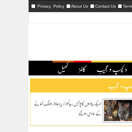
Privacy Policy
About Us
Contact Us
Term
دلچسپ و عجیب
کالمز
کھیل
سپ و عجیب
امریکہ، چوہوں کا پولیس ہیڈ کوارٹر پردھاوا، بھنگ کھانے
کے عادی ہوگئے