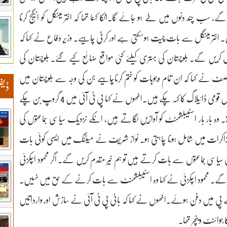
سب چند دنوں میں طے ہو جائے گا۔انکا کہنا تھا کہ اختر مینگل کو انگیج کرنا
ں۔ اختر مینگل سے بات چیت ہوسکتی ہے اور کرنی چاہیے۔ وزیر دفاع نے کہا کہ
 کریں گے۔ بلوچستان کی بہتری کیلئے کئی مواقع ضائع کیے گئے۔ بلوچستان کی
صف نے کہا کہ ان تمام وجوہات کو ختم کرناچاہیے جن کی وجہ سے بلوچستان میں
ڈیف
مسائل ہو رہے ہیں۔ نواز شریف، شہباز شریف اور دیگر لیڈر ماضی میں قومی ڈائیلاگ کا کہہ چکے ہیں۔انھوں نے کہا پی ٹی آئی میں 4 گروپ بن چکے
ہ بار بار اسٹیبلشمنٹ کو آوازیں لگاتے ہیں، انکے نزدیک سیاسی جماعتوں کی
ذاکرات میں شامل ہونا چاہتی ہو۔ نواز شریف نے میٹنگ میں ایسی کوئی بات
اچکزئی سیاسی جماعتوں سے بات کرتے ہیں تو ہم خیر مقدم کریں گے۔ اگر محمود اچکزئی
 مانیں گے۔ محمود اچکزئی نے کہا وہ اسٹیبلشمنٹ سے بات کرنے کے حق میں نہیں۔
ے پی میں دفن ہوئے۔انھوں نے کہا کہ بانی پی ٹی آئی نے سازش اور وارداتیں