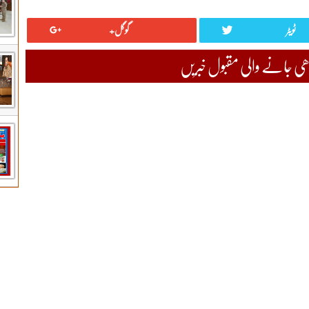
ٹویٹر
گوگل+
 جانے والی مقبول خبریں