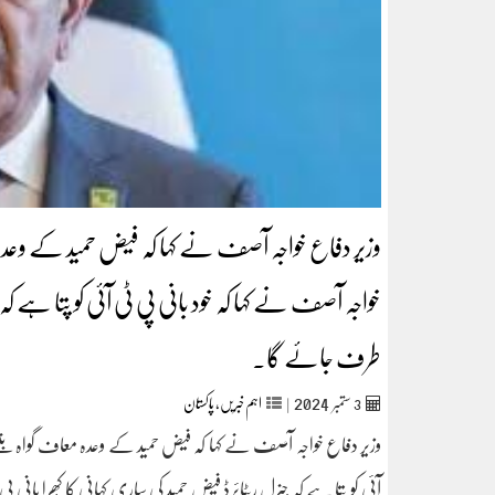
وزیر دفاع خواجہ آصف نے کہا کہ فیض حمید کے وعدہ 
خواجہ آصف نے کہا کہ خود بانی پی ٹی آئی کو پتا ہے کہ 
طرف جائے گا۔
2024
3
ستمبر‬‮
|
اہم خبریں
,
پاکستان
وزیر دفاع خواجہ آصف نے کہا کہ فیض حمید کے وعدہ معاف گواہ بننے 
آئی کو پتا ہے کہ جنرل ریٹائرڈ فیض حمید کی ساری کہانی کا کُھرا با