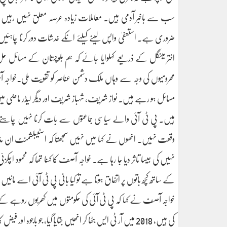
سب سے باخبر آدمی ہیں۔ معاملات زیادہ عرصہ معلق نہیں رہیں گے، 
ضروری ہے۔ استعفیٰ واپس لینے کیلئے انکے خدشات دور کرنا چاہئی
اختر مینگل کے ذریعے کہلوایا جائے کہ ہم بلوچستان کے مسائل حل
محرومیوں کی وجہ سے وہاں ملک دشمن عناصر کو تقویت ملی۔خواجہ آ
ہیں۔ پی ٹی آئی والے سیاسی جماعتوں سے بات کرنا نہیں چاہتے۔ و
وقعت نہیں۔ انھوں نے کہا میں نہیں سمجھتا کہ اسٹیبلشمنٹ ان م
نہیں کی جیسا تاثر دیا جا رہا ہے۔ خواجہ آصف کا کہنا تھا کہ محمود 
کے ساتھ کچھ باتوں پر اتفاق ہوتا ہے تو کیا بانی پی ٹی آئی اسے
خواجہ آصف نے کہا کہ پی ٹی آئی کی حکومتوں میں کھربوں روہے ک
کی ہیں، 2018 میں آر ٹی ایس بٹھا کر انھیں جتایا گیا، جو باجوہ اور فیض کا جوائنٹ وینچر تھا۔