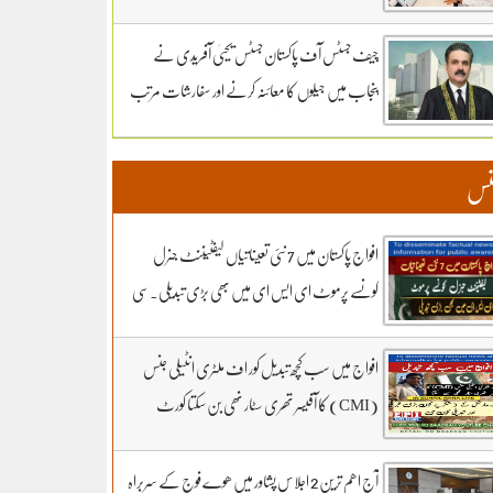
سماعت کل تک ملتوی۔ وزارت دفاع کے وکیل
خواجہ حارث کل بھی دلائل جاری رکھیں گے.14 ہزار
چیف جسٹس آف پاکستان جسٹس یحییٰ آفریدی نے
300 روپے دیں مردہ دفنائیں یہ وقت بھی انا تھا
پنجاب میں جیلوں کا معائنہ کرنے اور سفارشات مرتب
قبرستانوں میں تدفین کے نرخ مقرر۔اپنے اثاثوں کو
کرنے کیلئے ذیلی کمیٹی تشکیل دے دی
محفوظ بنائیں – دستاویزی معیشت کو اپنائیں۔ ۔
نس
تفصیلات کے لیے بادبان نیوز
افواج پاکستان میں 7 نئی تعیناتیاں لیفٹیننٹ جنرل
کونسے پرموٹ ای ایس ای میں بھی بڑی تبدیلی۔سی
ڈی اے کھربوں روپے لے کر کونسا آفیسر بھاگا وہ کس کا
فرنٹ مین۔ سہیل رانا لائیو میں
افواج میں سب کچھ تبدیل کور اف ملٹری انٹیلی جنس
(CMI) کا آفیسر تھری سٹار نھی بن سکتا کورٹ
مارشل کے 3 شکریے کون.. بڑی خبر اور تبدیلی کون
سی۔ سہیل رانا لائیو میں
آج اھم ترین 2 اجلاس پشاور میں ھوے فوج کے سربراہ