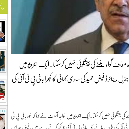
سائ
معاف گواہ بننے کی پیشگوئی نہیں کرسکتا۔ایک انٹرویو میں
جنرل ریٹائرڈ فیض حمید کی ساری کہانی کا کُھرا بانی پی ٹی آئی کی
کی پیشگوئی نہیں کرسکتا۔ایک انٹرویو میں خواجہ آصف نے کہا کہ خود بانی پی ٹی
نی پی ٹی آئی کی طرف جائے گا۔ بانی پی ٹی آئی جو کچھ کرتے رہے ہیں، فیض حمد اس