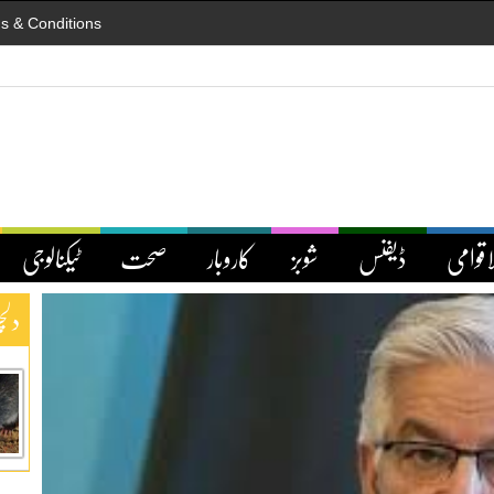
s & Conditions
اقوامی
ڈیفنس
شوبز
کاروبار
صحت
ٹیکنالوجی
دلچ