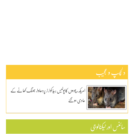
بین اقوامی
پاکستان
ٹیکنالوجی
دلچیسپ وعجیب
ڈیفنس
کاروبار
کھیل
دلچسپ و عجیب
امریکہ، چوہوں کا پولیس ہیڈ کوارٹر پردھاوا، بھنگ کھانے کے
عادی ہوگئے
سائنس اور ٹیکنالوجی