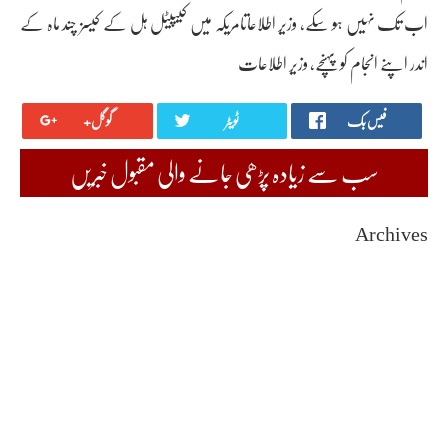
اب تک نہیں ہو سکے، وزیر اطلاعاتامریکہ میں کیپیٹل ہل کے کیسز چند ماہ کے
اندر اپنے انجام کو پہنچے، وزیر اطلاعات
فیس بک
ٹویٹر
گوگل+
سب سے زیادہ پڑھی جانے والی مقبول خبریں
Archives
August 2026
July 2026
June 2026
May 2026
April 2026
March 2026
February 2026
January 2026
December 2025
November 2025
October 2025