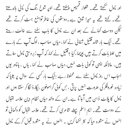
اور ناول لکھتے تھے۔ شلوار قمیص پہنتے تھے، اوپر شوخ رنگ کی ٹائی باندھتے
تھے۔ کہتے تھے یہ میرا شوق ہے۔دوستوں کی خاطر تواضع بہت کرتے تھے
لیکن دوست کھانے کے بعد ان سے ناول کا باب سننے سے خائف رہتے
تھے۔ ایک بار شائد قتیل شفائی نے کہا ، میاں صاحب ، لوگ آپ کے بارے
میں غلط بات کرتے ہیں،پوچھا ، کیا ؟قتیل نے کہا، کہ آپ زبردستی ناول سناتے
ہیں، حالانکہ ایسی تو کوئی بات نہیں،میاں صاحب نے کہا ، ہاں ، ہاںاور یوں
احباب اس روز ناول سننے سے محفوظ رہے !ایک بار کسی کے سوال پر بتایا کہ
زیادہ غوروفکر کی ضرورت نہیں پڑتی ، بس کوئی گراموفون ریکارڈ لگا کر سنتا ہوں اور
ناول کا پلاٹ ذہن میں آجا تا ہے۔ان کے والد میاں نظام دین علامہ اقبال
کے دوست تھے۔ ایم اسلم پہلے شاعری کرتے تھے، علامہ اقبال کو دکھائی تو
انہوں نے مشورہ دیا کہ نثر لکھا کریں ۔ انہوں نے یہ مشورہ قبول کرکے ناول