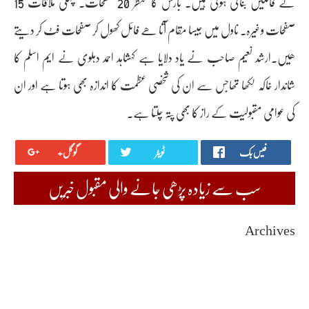
نے فائلیں بنائی ہوئی ہیں۔ بارش کا منظر 20 صفحات۔ پہلی ملاقات 15
صفحات وغیرہ۔ ناول میں جیسا مقام آتا ھے فائل کھول کر صفحات فٹ کر دیتے
ھیں۔ارشد نعیم صاحب نے یاد دلایا ہے کہشاہد احمد دہلوی نے ایم اسلم کا
شاندار خاکہ لکھا تھاجس سے ان کی شخصی عظمت کا اندازہ بھی ہوتا ہے اور ان
کی عوامی مقبولیت کے راز کا بھی پتہ چلتا ہے.
فیس بک
ٹویٹر
گوگل+
سب سے زیادہ پڑھی جانے والی مقبول خبریں
Archives
August 2026
July 2026
June 2026
May 2026
April 2026