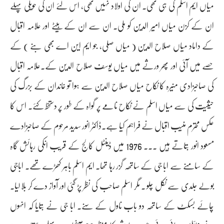
میاں ایم اسلم کی ہی تھی۔ ان کی اولاد نہیں تھی، اس لئے ان کی حویلی پہلے
ان کے کزن میاں امیر الدین کو ملی. ان سے ان کے بیٹے اور علامہ اقبال
کے داماد میاں صلاح الدین ( میاں صلی، جو ایم این اے بھی بنے ) کے
حصے میں آئی اور پھر ورثے میں میاں یوسف صلاح الدین کے۔علامہ اقبال
کی صاحبزادی منیرہ کا نکاح میاں صلاح الدین سے ہوا تو خاندان کے بزرگ کی
حیثیت کی سے میاں اسلم نے نکاح نامے پر گواہ کے طور پر دستخط کئے۔ اس کا
عکس محترم منیب اقبال نے فراہم کیا ہے۔ڈاکٹر انور سدید مرحوم کے صاحبزادے
مسعود انور بتاتے ہیں ۔۔۔ 1976 میں ڈینٹل کالج کے قریب انکی رہائش گاہ
کے سامنے سے ابا جی کے ساتھہ گزر رہا تھا۔ ایم اسلم باہر کھڑے تھے۔ اباجی
بولے جلدی سے نکل چلو ۔ مگر اسلم صاحب کی نظر پڑ گئی اور آواز دے کر بلا لیا۔
چائے بسکٹ کے ساتھہ دو باب ناول کے سنے۔ ابا جی نے بتایا کہ انہوں