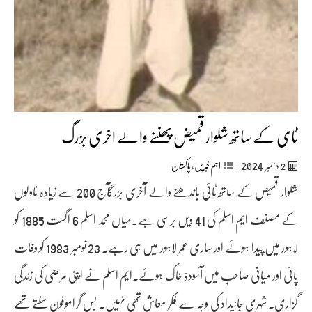
ٹای کے ساتھ شلوار قمیض پھننے والے اخری بزرگ
2024
2
دسمبر‬‮
|
اہم خبریں
,
پاکستان
شلوار قمیص کے ساتھ ٹائی باندھنے والے آخری بزرگآج 200 سے زیادہ ناولوں
کے مصنف ایم اسلم کی 41 ویں برسی ہے۔میاں محمد اسلم 6 اگست 1885 کو
لاہور میں پیدا ہوئے اور ساری عمر لاہور میں ہی رہے۔ 23 نومبر 1983 کو وفات
پائی اور میانی صاحب میں آسودۂ خاک ہوئے۔ایم اسلم نے اپنی مرضی کی زندگی
گزاری۔ شہری جائیداد کی وجہ سے فکرِ معاش تھی نہیں۔ بس گراموفون سنتے تھے