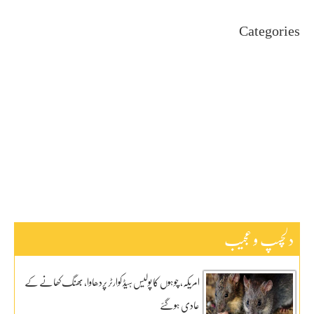
Categories
Uncategorized
اہم خبریں
بین اقوامی
پاکستان
ٹیکنالوجی
دلچیسپ وعجیب
ڈیفنس
کاروبار
کھیل
دلچسپ و عجیب
امریکہ، چوہوں کا پولیس ہیڈ کوارٹر پردھاوا، بھنگ کھانے کے
عادی ہوگئے