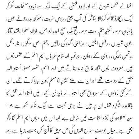
افسانے لکھنا شروع کئے اور اردو فکشن کے ایک لاکھ سے زیادہ صفحات لکھ کر
ایک ریکارڈ قائم کرڈالا !ناظمہ کی آپ بیتی،عروسِ غربت، معرکۂ بدر،جوئے خون،
پاسبانِ حرم، شمشیرِستم، بنتِ حرم، فتحِ مکہ، صبحِ احد، ابو جہل، غزالۂ صحرا ،فتنۂ تاتار
،خونِ شہیداں ، رقصِ ابلیس ، مرزا جی، گناہ کی راتیں ،جہنم ،حسنِ سوگوار ، خار و گل
،رقصِ زندگی ، راوی کے رومان ، درِ توبہ اور شامِ غریباں ایم اسلم کے مشہور ناول
ہیں۔معروف ناول نگار فارق خالد بتاتے ہیں ایم اسلم، مشہور مصوّر اُستاد اللہ
بخش کے دوست تھے اور ان سے ملنے اکثر پُرانا مسلم ٹاون جایا کرتے تھے۔ ان
کے کئی ناولوں کے سرورق بھی استاد نے ڈیزائن کیے۔ مَیں اُستاد اللہ بخش کا
باقاعدہ شاگرد تھا۔ ان پر مَیں نے بڑی محبت سے ایک خاکہ لکھا ہے جو ”
سویرا” لاہور کی تازہ اشاعت میں شامل ہے اور اس میں میاں ایم اسلم کا ذکر
بھی ہے۔میاں یوسف صلاح الدین کی جس حویلی کا آج کل بہت چرچا ہے، وہ