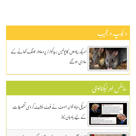
دلچسپ و عجیب
امریکہ، چوہوں کا پولیس ہیڈ کوارٹر پردھاوا، بھنگ کھانے کے
عادی ہوگئے
سائنس اور ٹیکنالوجی
امریکی دباو خواجہ اصف نے ٹویٹ ڈیلیٹ کر دی تفصیلات
کے لیے بادبان نیوز