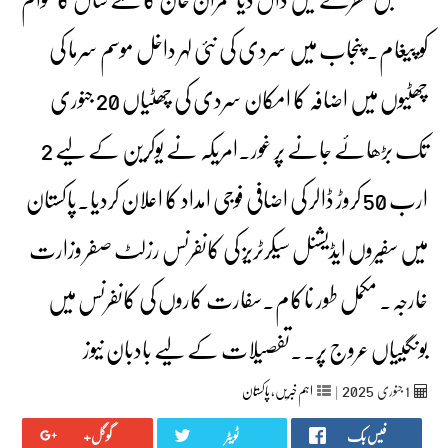
کو پیغام۔‏ پنجاب میں سردی کی نئی لہر داخل موسم سرما کی
چھٹیوں میں اضافہ کا امکان سردی کی چھٹیاں 20 جنوری
تک بڑھائے جانے پر غور۔امریکہ نے یوکرین کے لیے 2
ارب 50 کروڑ ڈالر کی اضافی فوجی امداد کا اعلان کردیا۔پاکستان
میں سفیروں ایڈیشنل سیکرٹریز کی کانفرنس رزلٹ صفر وزارت
خارجہ۔ مکمل طور ناکام۔سفارت کاروں کی کانفرنس میں
بونگییاں عروج پر۔۔تفصیلات کے لیے بادبان نیوز
2025
1
جنوری‬‮
|
اہم خبریں
,
پاکستان
فیس بک
ٹویٹر
گوگل+