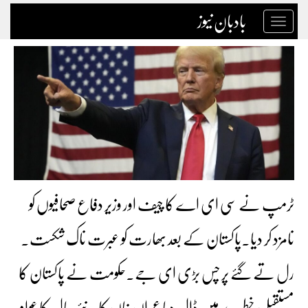
بادبان نیوز
Toggle
navigation
ٹرمپ نے سی ای اے کا چیف اور وزیر دفاع صحافیوں کو
نامزد کر دیا۔پاکستان کے بعد بھارت کو عبرت ناک شکست۔
رل تے گئے پر چس بڑی ای جے۔حکومت نے پاکستان کا
مستقبل خطرے میں ڈال دیا عمران خان کا نئے سال کا عوام