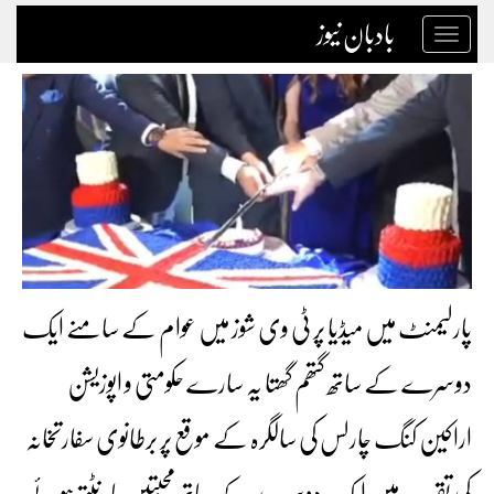
بادبان نیوز
Toggle
navigation
‏پارلیمنٹ میں میڈیا پر ٹی وی شوز میں عوام کے سامنے ایک
دوسرے کے ساتھ گتھم گھتا یہ سارے حکومتی و اپوزیشن
اراکین کنگ چارلس کی سالگرہ کے موقع پر برطانوی سفارتخانہ
کی تقرب میں ایک دوسرے کے ساتھ محبتیں بانٹتے ہوئے