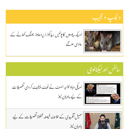
دلچسپ و عجیب
امریکہ، چوہوں کا پولیس ہیڈ کوارٹر پردھاوا، بھنگ کھانے کے
عادی ہوگئے
سائنس اور ٹیکنالوجی
امریکی دباو خواجہ اصف نے ٹویٹ ڈیلیٹ کر دی تفصیلات
کے لیے بادبان نیوز
سھیل آفریدی کے خلاف فیصلہ محفوظ تفصیلات کے لیے
بادبان نیوز