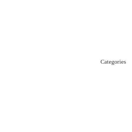
November 2024
October 2024
September 2024
August 2024
July 2024
June 2024
May 2024
April 2024
Categories
Uncategorized
اہم خبریں
بین اقوامی
پاکستان
ٹیکنالوجی
دلچیسپ وعجیب
ڈیفنس
کاروبار
کھیل