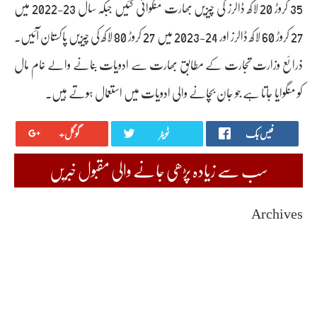
35 کروڑ 20 لاکھ ڈالرز کی چیزیں بھارت منگوائی گئیں جبکہ سال 23-2022 میں
27 کروڑ 60 لاکھ ڈالرز اور 24-2023 میں 27 کروڑ 80 لاکھ کی چیزیں پاکستان آئیں۔
ذرائع وزارت تجارت کے مطابق بھارت سے ادویات بنانے والے خام مال
کو منگوایا جاتا ہے جو جان بچانے والی ادویات میں استعمال ہوتے ہیں۔
فیس بک
ٹویٹر
گوگل+
سب سے زیادہ پڑھی جانے والی مقبول خبریں
Archives
August 2026
July 2026
June 2026
May 2026
April 2026
March 2026
February 2026