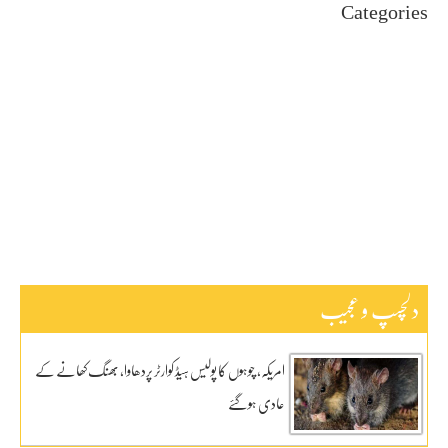
Categories
Uncategorized
اہم خبریں
بین اقوامی
پاکستان
ٹیکنالوجی
دلچیسپ وعجیب
ڈیفنس
کاروبار
کھیل
دلچسپ و عجیب
امریکہ، چوہوں کا پولیس ہیڈ کوارٹر پردھاوا، بھنگ کھانے کے
عادی ہوگئے