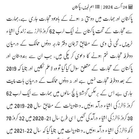
2024
24
اگست‬‮
|
اہم خبریں
,
پاکستان
پاکستان اور بھارت میں دوستی نہ ہونے کے باوجود تجارت جاری ہے،بھارت
سے تجارت کے تحت پاکستان نے ایک ارب 62 کروڑ ڈالرز سے زائد کی اشیاء
خریدیں۔نجی ٹی وی کے مطابق ترجمان دفتر خارجہ دونوں ممالک کے درمیان
دوطرفہ تجارت ختم ہونے کا دعویٰ کر چکی ہیں، جب ان سے ہندوستان اور
پاکستان کے تجارت کے متعلق سوال کیا گیا تو وہ لاعلم نکلیں اور بتایا کہ 2019
کے بعد دوطرفہ تجارت نہیں ہے اور نہ دونوں ممالک کے درمیان بات چیت
جاری ہے اس کے برعکس گزشتہ پانچ سالوں میں بھارت سے ایک ارب 62
کروڑ ڈالرز کی اشیاء درآمد ہوئیں۔دستاویزات کے مطابق سال 20-2019 میں
38 کروڑ ڈالرز کی اشیاء درآمد کی گئیں اسی طرح سال 21-2020 میں 32 کروڑ 70
لاکھ ڈالرز کی اشیاء درآمد ہوئیں۔دستاویزات میں بتایا گیا کہ سال 22-2021 میں