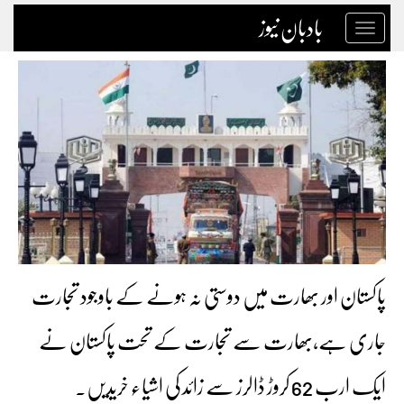
بادبان نیوز
Toggle
navigation
پاکستان اور بھارت میں دوستی نہ ہونے کے باوجود تجارت
جاری ہے،بھارت سے تجارت کے تحت پاکستان نے
ایک ارب 62 کروڑ ڈالرز سے زائد کی اشیاء خریدیں۔