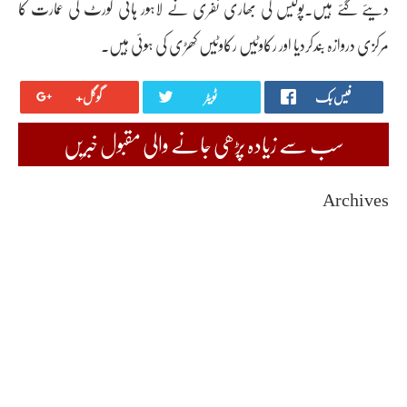
دیئے گئے ہیں۔پولیس کی بھاری نفری نے لاہور ہائی کورٹ کی عمارت کا
مرکزی دروازہ بندکردیا اور رکاوٹیں رکاوٹیں کھڑی کی ہوئی ہیں۔
فیس بک
ٹویٹر
گوگل+
سب سے زیادہ پڑھی جانے والی مقبول خبریں
Archives
August 2026
July 2026
June 2026
May 2026
April 2026
March 2026
February 2026
January 2026
December 2025
November 2025
October 2025