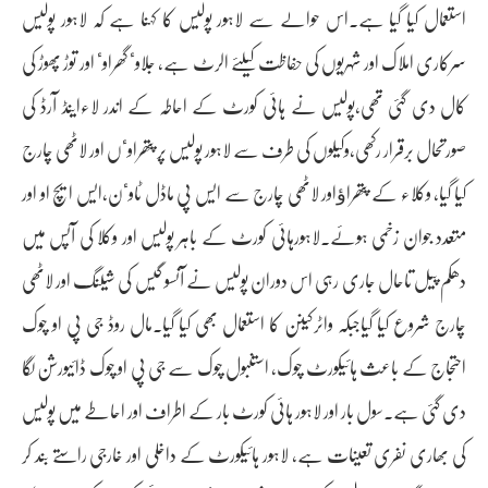
استعمال کیا گیا ہے۔اس حوالے سے لاہور پولیس کا کہنا ہے کہ لاہور پولیس
سرکاری املاک اور شہریوں کی حفاظت کیلئے الرٹ ہے، جلاوٴ گھراوٴ اور توڑ پھوڑ کی
کال دی گئی تھی،پولیس نے ہائی کورٹ کے احاطہ کے اندر لاءاینڈ آرڈ کی
صورتحال برقرار رکھی،وکیلوں کی طرف سے لاہور پولیس پر پتھراوٴں اور لاٹھی چارج
کیا گیا، وکلاء کے پتھراﺅاور لاٹھی چارج سے ایس پی ماڈل ٹاوٴن،ایس ایچ او اور
متعدد جوان زخمی ہوئے۔لاہورہائی کورٹ کے باہر پولیس اور وکلا کی آپس میں
دھکم پیل تاحال جاری رہی اس دوران پولیس نے آنسو گیس کی شیلنگ اور لاٹھی
چارج شروع کیا گیاجبکہ واٹرکینن کا استعمال بھی کیا گیا۔مال روڈ جی پی او چوک
احتجاج کے باعث ہائیکورٹ چوک، استنبول چوک سے جی پی او چوک ڈائیورشن لگا
دی گئی ہے۔سول بار اور لاہور ہائی کورٹ بار کے اطراف اور احاطے میں پولیس
کی بھاری نفری تعینات ہے، لاہور ہائیکورٹ کے داخلی اور خارجی راستے بند کر