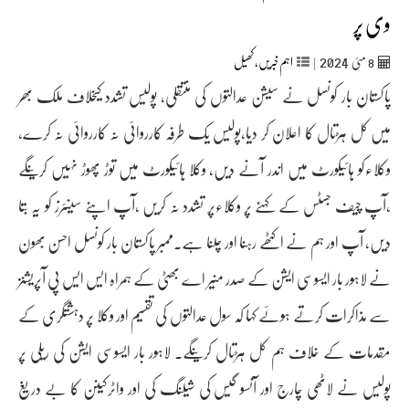
وی پر
2024
8
مئی‬‮
|
اہم خبریں
,
کھیل
پاکستان بار کونسل نے سیشن عدالتوں کی منتقلی، پولیس تشدد کیخلاف ملک بھر
میں کل ہڑتال کا اعلان کر دیا،پولیس یک طرفہ کارروائی نہ کارروائی نہ کرے،
وکلاءکو ہائیکورٹ میں اندر آنے دیں، وکلا ہائیکورٹ میں توڑ پھوڑ نہیں کرینگے
،آپ چیف جسٹس کے کہنے پر وکلاءپر تشدد نہ کریں ،آپ اپنے سینئرز کو یہ بتا
دیں، آپ اور ہم نے اکٹھے رہنا اور چلنا ہے۔ممبر پاکستان بار کونسل احسن بھون
نے لاہور بار ایسوسی ایشن کے صدر منیر اے بھٹی کے ہمراہ ایس ایس پی آپریشنز
سے مذاکرات کرتے ہوئے کہا کہ سول عدالتوں کی تقسیم اور وکلا پر دہشتگری کے
مقدمات کے خلاف ہم کل ہڑتال کرینگے۔ لاہور بار ایسوسی ایشن کی ریلی پر
پولیس نے لاٹھی چارج اور آنسو گیس کی شیلنگ کی اور واٹرکینن کا بے دریغ