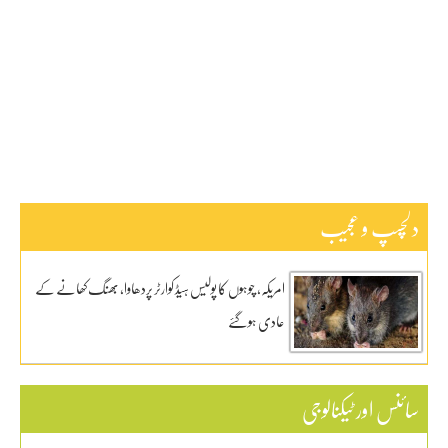
پاکستان
ٹیکنالوجی
دلچیسپ وعجیب
ڈیفنس
کاروبار
کھیل
دلچسپ و عجیب
امریکہ، چوہوں کا پولیس ہیڈ کوارٹر پردھاوا، بھنگ کھانے کے
عادی ہوگئے
سائنس اور ٹیکنالوجی