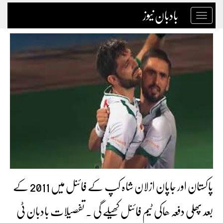
بادبان نیوز
Toggle
navigation
پاکستان اور جاپان ازلان شاہ کپ کے فائنل میں 2011 کے
بعد پھلی دفعہ ھاکی ٹیم فائنل کھیلے گی ۔ تفصیلات بادبان ٹی