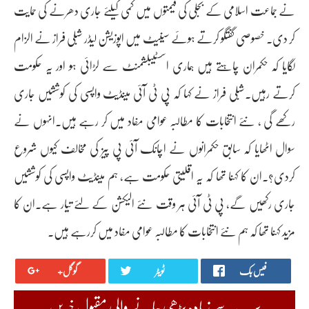
نے جماعت اسلامی کے بجلی کی قیمتوں میں کمی کیلئے جاری دھرنے کی حمایت
کر دی۔ خصوصی گفتگو کرتے ہوئے سینیٹ میں اپوزیشن لیڈر شبلی فراز نے الزام
لگایا کہ حکمران چاہتے ہیں ہماری اسسٹیبلشمنٹ سے لڑائی ہو اور یہ حکومت
کرتے رہیں۔شبلی فراز نے کہا کہ پی ٹی آئی مینڈیٹ واپسی کی کوششیں جاری
رکھے گی ، نئے انتخابات کا مطالبہ عوامی مفاد میں کر رہے ہیں۔انہوں نے
سوال اٹھایا کہ سابق حکمرانوں نے اچانک آئی پی پیز کی مخالف کیوں شروع
کردی؟۔ان کا کہنا تھا کہ یہ اقلیتی حکومت ہے، ہم مینڈیٹ واپسی کی کوششیں
جاری رکھیں گے، پی ٹی آئی ہر وقت نئے الیکشن کے لئے تیار ہے۔ان کا
مزید کہنا تھا کہ ہم نئے انتخابات کا مطالبہ عوامی مفاد میں کررہے ہیں۔
فیس بک
ٹویٹر
گوگل+
سب سے زیادہ پڑھی جانے والی مقبول خبریں