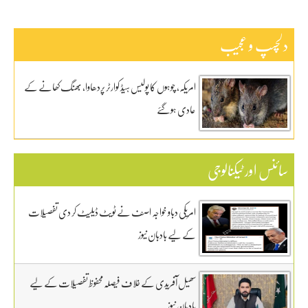
دلچسپ و عجیب
امریکہ، چوہوں کا پولیس ہیڈ کوارٹر پردھاوا، بھنگ کھانے کے
عادی ہوگئے
سائنس اور ٹیکنالوجی
امریکی دباو خواجہ اصف نے ٹویٹ ڈیلیٹ کر دی تفصیلات
کے لیے بادبان نیوز
سھیل آفریدی کے خلاف فیصلہ محفوظ تفصیلات کے لیے
بادبان نیوز