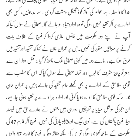
خدا کا واسطہ ہے عوام کی آواز کو ڈیجیٹل دہشت گردی سے نہ جوڑیں، کسی بھی
ادارے پر اگر تنقید نہیں ہو گی تو وہ ادارہ تباہ ہو جائے گا۔صحافی نے سوال کیا کہ
آپ نے اپنے دور حکومت میں قانون سازی کروا کر فوج کے خلاف بات
کرنے پر سزائیں مقرر کی تھیں۔جس پر عمران خان نے کہا کہ تنقید اور تنقید میں
فرق ہوتا ہے، ہمارے دور میں کوئی صحافی ملک چھوڑ کر گیا نہ قتل ہوا، ان سے
بہتر تو پرویز مشرف کا لبرل دور تھا۔صحافی نے سوال کیا کہ اس کا مطلب ہے
قومی سلامتی کے ادارے پر بھی کھلے عام تنقید کی جائے؟جس پر عمران خان
بولے کہ قومی سلامتی کا ادارہ ہو یا کوئی اور ادارہ ہر ادارے پر تنقید ہونی چاہیے،
ان ججز کی سوشل میڈیا پر تعریفیں ہو رہی ہیں جنہوں نے ہمارے حق میں فیصلہ
دیا، فوج پاکستان کی ہے، نون لیگ اور پیپلز پارٹی کی نہیں، فوج اگر فارم 47 کی
حکومت کے ساتھ کھڑی ہوگی تو اس کی ساکھ متاثر ہوگی، فوج کا فارم 47 والوں