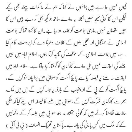
کیوں نہیں جا رہے ہیں؟انہوں نے کہا کہ ہم نے مذاکرات پہلے بھی کیے
لیکن اس کا کوئی نتیجہ نہیں نکلا، یہ ہمارے ساتھ جو کچھ بھی کر رہے ہیں اس کا
ہمیں نقصان نہیں ہماری جماعت کو فائدہ ہو رہا ہے۔ان کا کہنا تھا کہ جماعت
اسلامی نے مہنگائی اور بجلی بلوں کے خلاف دھرنا دے کر زبردست کام کیا
ہے، میں جماعت اسلامی کے مؤقف کی تائید کرتا ہوں، اسلام اباد میں ہمیں
جلسے کی اجازت نہیں ملی ہمارے کارکنان کو گرفتار کیا جاتا ہے، اسلام اباد میں
اجازت نہ ملنے پر فیصلہ کیا ہے پانچ اگست کو صوابی میں بڑا پاور شو کریں گے،
پانچ اگست کو کے پی کے اور پنجاب کے بارڈر پر جلسہ کریں گے جس میں ملک
بھر سے کارکنان شرکت کریں گے، صوابی میں جلسے کا فیصلہ اس لیے کیا کہ ملکی
حالات تقاضا کرتے ہیں کہ کوئی انتشار نہ ہو، صوابی میں جلسہ کر کے دکھائیں
گے کہ ملک میں کس پارٹی کی پاور ہے۔پاکستان تحریک انصاف ( پی ٹی آئی )