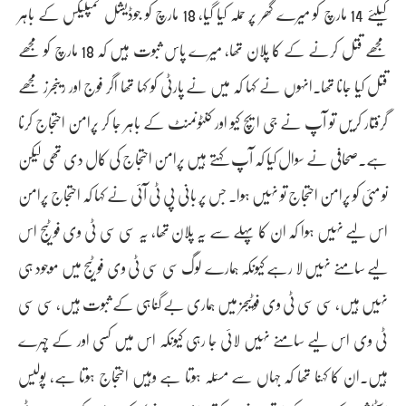
کیلئے 14 مارچ کو میرے گھر پر حملہ کیا گیا، 18 مارچ کو جوڈیشل کمپلیکس کے باہر
مجھے قتل کرنے کے کا پلان تھا، میرے پاس ثبوت ہیں کہ 18 مارچ کو مجھے
قتل کیا جانا تھا۔انہوں نے کہا کہ میں نے پارٹی کو کہا تھا اگر فوج اور رینجرز مجھے
گرفتار کریں تو آپ نے جی ایچ کیو اور کنٹونمنٹ کے باہر جا کر پرامن احتجاج کرنا
ہے۔صحافی نے سوال کیا کہ آپ کہتے ہیں پرامن احتجاج کی کال دی تھی لیکن
نو مئی کو پرامن احتجاج تو نہیں ہوا۔ جس پر بانی پی ٹی آئی نے کہا کہ احتجاج پرامن
اس لیے نہیں ہوا کہ ان کا پہلے سے یہ پلان تھا، یہ سی سی ٹی وی فوٹیج اس
لیے سامنے نہیں لا رہے کیونکہ ہمارے لوگ سی سی ٹی وی فوٹیج میں موجود ہی
نہیں ہیں، سی سی ٹی وی فوٹیجز میں ہماری بے گناہی کے ثبوت ہیں، سی سی
ٹی وی اس لیے سامنے نہیں لائی جا رہی کیونکہ اس میں کسی اور کے چہرے
ہیں۔ان کا کہنا تھا کہ جہاں سے مسئلہ ہوتا ہے وہیں احتجاج ہوتا ہے، پولیس