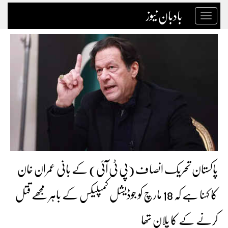
بادبان نیوز
Toggle
navigation
پاکستان تحریک انصاف (پی ٹی آئی) کے بانی عمران خان
کا کہنا ہے کہ 18 مارچ کو جوڈیشل کمپلیکس کے باہر مجھے قتل
کرنے کے کا پلان تھا