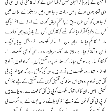
اسٹیشن کے باہر جا کر احتجاج نہیں کرتا۔انہوں نے کہا کہ 9 مئی کی سی سی ٹی
وی فوٹیجز چوری ہونے پر میں عدالت جا رہا ہوں، میں خود رینجرز کے خلاف کیس
کر رہا ہوں کہ کس طرح سابق وزیراعظم کو ہائی کورٹ کے احاطہ سے اغوا کیا گیا،
کس نے رینجرز کو آرڈر دیا تھا کہ مجھے گرفتار کریں، کس نے پارٹی چیئرمین کو ڈنڈے
مارنے کا حکم دیا تھا۔عمران خان نے کہا کہ حکومت نے سوشل میڈیا پر کریک
ڈاؤن کا آغاز کر دیا ہے، 75 سالہ کینسر سروائیور رؤف حسن کو بھی حکومت نے
گرفتار کر لیا ہے، سوشل میڈیا کے معاملے پر وہ تفتیش کریں گے جو خود این آر او 2
اور فارم 47 سے حکومت میں آئے ہیں، جن کی کوشش ہے کہ فوج اور پی ٹی
آئی میں تصادم ہو وہی اس معاملہ کی تفتیش کریں گے، تفتیش کے لیے جوڈیشل
کمیشن بنائیں۔ان کا کہنا تھا کہ حکومت کو پی ٹی آئی کا خوف ہے، وہ چاہتے ہیں
کہ پی ٹی آئی کو فوج کے ذریعے ختم کیا جائے، حالیہ بجٹ کے بعد حکومت کی
ساکھ ختم ہو چکی ہے۔انہوں نے کہا کہ سوشل میڈیا جمہوری پبلک کی آواز ہے،