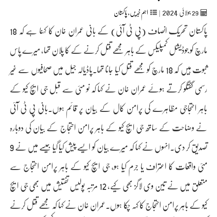
2024
29
جولائی
|
اہم خبریں
,
پاکستان
پاکستان تحریک انصاف (پی ٹی آئی) کے بانی عمران خان کا کہنا ہے کہ 18
مارچ کو جوڈیشل کمپلیکس کے باہر مجھے قتل کرنے کے کا پلان تھا، میرے پاس
ثبوت ہیں کہ 18 مارچ کو مجھے قتل کیا جانا تھا۔پاڈیالہ جیل میں صحافیوں سے غیر
رسمی گفتگو کرتے ہوئے عمران خان نے کہا کہ نو مئی سے قبل جی ایچ کیو کے
باہر احتجاجی مظاہرے کی پرامن کال کے بیان پر قائم ہوں۔بانی پی ٹی آئی
نے وضاحت کے ساتھ جی ایچ کیو کے باہر پرامن احتجاج کے بیان کی دوبارہ
تصدیق کر دی۔انہوں نے کہا کہ میرے بیان کو ایسے پیش کیا گیا جیسے میں نے 9
مئی واقعات کا اعتراف یا جرم کیا ہو، جی ایچ کیو کے باہر پرامن احتجاج سے
متعلق میں نے تین وی لاگز بھی کیے، 12 مرتبہ پولیس تفتیش میں بھی جی ایچ
کیو کے باہر پرامن احتجاج کا کہہ چکا ہوں۔عمران خان نے کہا کہ مجھے قتل کرنے