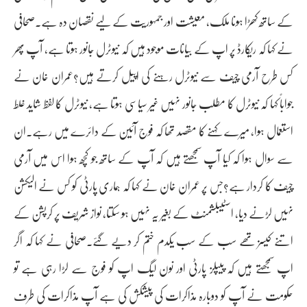
کے ساتھ کھڑا ہونا ملک، معیشت اور جمہوریت کے لیے نقصان دہ ہے۔صحافی
نے کہا کہ ریکارڈ پر اپ کے بیانات موجود ہیں کہ نیوٹرل جانور ہوتا ہے، آپ پھر
کس طرح آرمی چیف سے نیوٹرل رہنے کی اپیل کرتے ہیں؟عمران خان نے
جواباً کہا کہ نیوٹرل کا مطلب جانور نہیں غیر سیاسی ہوتا ہے، نیوٹرل کا لفظ شاید غلط
استعمال ہوا، میرے کہنے کا مقصد تھا کہ فوج آئین کے دائرے میں رہے۔ان
سے سوال ہوا کہ کیا آپ سمجھتے ہیں کہ آپ کے ساتھ جو کچھ ہوا اس میں آرمی
چیف کا کردار ہے؟جس پر عمران خان نے کہا کہ ہماری پارٹی کو کس نے الیکشن
نہیں لڑنے دیا، اسٹیبلشمنٹ کے بغیر یہ نہیں ہو سکتا، نواز شریف پر کرپشن کے
اتنے کیسز تھے سب کے سب یکدم ختم کر دیے گئے۔صحافی نے کہا کہ اگر
اپ سمجھتے ہیں کہ پیپلز پارٹی اور نون لیگ اپ کو فوج سے لڑا رہی ہے تو
حکومت نے آپ کو دوبارہ مذاکرات کی پیشکش کی ہے آپ مذاکرات کی طرف