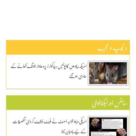
کاروبار
کھیل
دلچسپ و عجیب
امریکہ، چوہوں کا پولیس ہیڈ کوارٹر پردھاوا، بھنگ کھانے کے
عادی ہوگئے
سائنس اور ٹیکنالوجی
امریکی دباو خواجہ اصف نے ٹویٹ ڈیلیٹ کر دی تفصیلات
کے لیے بادبان نیوز