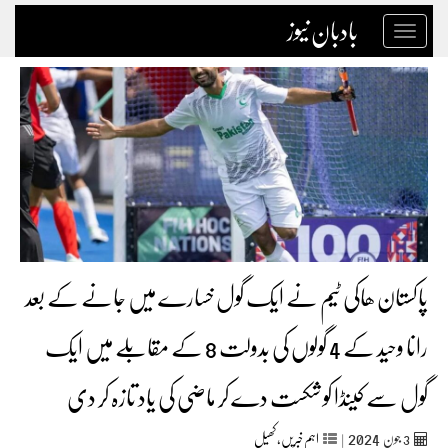
بادبان نیوز
Toggle
navigation
پاکستان ھاکی ٹیم نے ایک گول خسارے میں جانے کے بعد
رانا وحید کے 4 گولوں کی بدولت 8 کے مقابلے میں ایک
گول سے کینڈا کو شکست دے کر ماضی کی یاد تازہ کر دی
2024
3
جون‬‮
|
اہم خبریں
,
کھیل