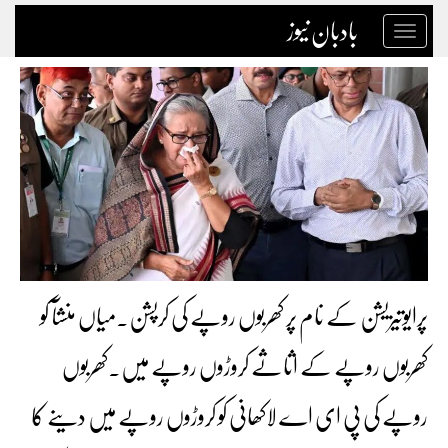
بادبان نیوز
Toggle
navigation
پرایوتیزیشن کے نام پر کھربوں روپے کی کرپشن۔میاں منشآ کو
کھربوں روپے کے اثاثے کروڑوں روپے میں۔کھربوں
روپے کی پی ای اے لاکھانی کو کروڑوں روپے میں دینے کا