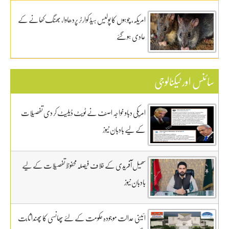
امریکہ، چوہوں کا پولیس ہیڈ کوارٹر پردھاوا، بھنگ کھانے کے
عادی ہوگئے
سائنس اور ٹیکنالوجی
امریکی دباو خواجہ اصف نے ٹویٹ ڈیلیٹ کر دی تفصیلات
کے لیے بادبان نیوز
سھیل آفریدی کے خلاف فیصلہ محفوظ تفصیلات کے لیے
بادبان نیوز
ائینی عدالت موجودہ حکومت کے لئے پھانسی کا پھندا ثابت