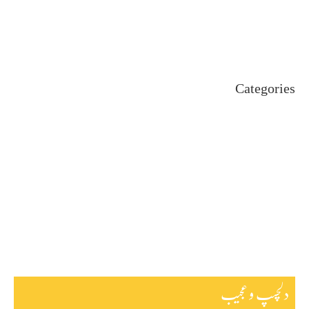
July 2024
June 2024
May 2024
April 2024
Categories
Uncategorized
اہم خبریں
بین اقوامی
پاکستان
ٹیکنالوجی
دلچیسپ وعجیب
ڈیفنس
کاروبار
کھیل
دلچسپ و عجیب