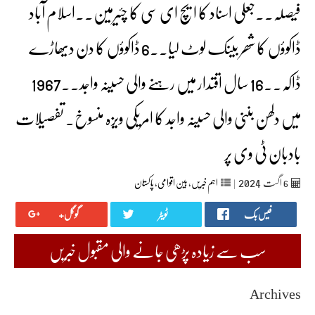
فیصلہ۔۔جعلی اسناد کا ایچ ای سی کا چئیرمین۔۔اسلام آباد
ڈاکوؤں کا شھر بینک لوٹ لیا۔۔6 ڈاکوؤں کا دن دیھاڑے
ڈاکہ۔۔16 سال اقتدار میں رہنے والی حسینہ واجد۔۔1967
میں دلھن بننی والی حسینہ واجد کا امریکی ویزہ منسوخ۔ تفصیلات
بادبان ٹی وی پر
2024
6
اگست‬‮
|
اہم خبریں
,
بین اقوامی
,
پاکستان
فیس بک
ٹویٹر
گوگل+
سب سے زیادہ پڑھی جانے والی مقبول خبریں
Archives