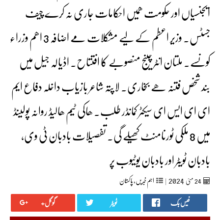
ایجنسیاں اور حکومت ھمیں احکامات جاری نہ کرے چیف
جسٹس۔ وزیر اعطم کے لیے مشکلات مے اضافہ 3 اھم وزراء
کونسے۔ ملتان انٹر چینج منصوبے کا افتتاح۔ اڈیالہ جیل میں
بند شخص فتنہ ھے بخاری۔ لاپتہ شاعر بازیاب داخلہ دفاع ایم
ای ای ایس ای سیکٹر کمانڈر طلب۔ ھاکی ٹیم ھالیڈ روانہ پولینڈ
میں 8 ملکی ٹورنامنٹ کھیلے گی۔ تفصیلات بادبان ٹی وی،
بادبان ٹویٹر اور بادبان یوٹیوب پر
2024
24
مئی‬‮
|
اہم خبریں
,
پاکستان
فیس بک
ٹویٹر
گوگل+