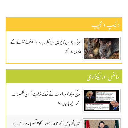
دلچسپ و عجیب
امریکہ، چوہوں کا پولیس ہیڈ کوارٹر پردھاوا، بھنگ کھانے کے
عادی ہوگئے
سائنس اور ٹیکنالوجی
امریکی دباو خواجہ اصف نے ٹویٹ ڈیلیٹ کر دی تفصیلات
کے لیے بادبان نیوز
سھیل آفریدی کے خلاف فیصلہ محفوظ تفصیلات کے لیے