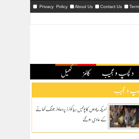
Privacy Policy
About Us
Contact Us
Term
دلچسپ و عجیب
کالمز
کھیل
سپ و عجیب
امریکہ، چوہوں کا پولیس ہیڈ کوارٹر پردھاوا، بھنگ کھانے
کے عادی ہوگئے