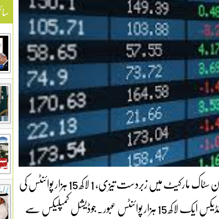
سائ
پی سی بی خود پاکستان دشمن ھے۔عمران نذیر۔پاکستان سٹاک مارکیٹ میں زبردست تیزی، 1 لاکھ 15 ہزار پوائنٹس کی
حد بحال۔اسٹاک ایکسچینج میں ہفتے کا زبردست آغاز، انڈیکس ایک لاکھ 15 ہزار پوائنٹس عبور۔جوڈیشل کمپلیکس سے