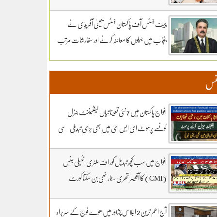
سماعت کل تک ملتوی۔ وزارت دفاع کے وکیل
خواجہ حارث کل بھی دلائل جاری رکھیں گے.14 ہزار
چیف جسٹس آف پاکستان جسٹس یحییٰ آفریدی نے
300 روپے دیں مردہ دفنائیں یہ وقت بھی انا تھا
پنجاب میں جیلوں کا معائنہ کرنے اور سفارشات مرتب
قبرستانوں میں تدفین کے نرخ مقرر۔اپنے اثاثوں کو
کرنے کیلئے ذیلی کمیٹی تشکیل دے دی
محفوظ بنائیں – دستاویزی معیشت کو اپنائیں۔ ۔
نس
تفصیلات کے لیے بادبان نیوز
افواج پاکستان میں 7 نئی تعیناتیاں لیفٹیننٹ جنرل
کونسے پرموٹ ای ایس ای میں بھی بڑی تبدیلی۔سی
ڈی اے کھربوں روپے لے کر کونسا آفیسر بھاگا وہ کس کا
فرنٹ مین۔ سہیل رانا لائیو میں
افواج میں سب کچھ تبدیل کور اف ملٹری انٹیلی جنس
(CMI) کا آفیسر تھری سٹار نھی بن سکتا کورٹ
مارشل کے 3 شکریے کون.. بڑی خبر اور تبدیلی کون
سی۔ سہیل رانا لائیو میں
آج اھم ترین 2 اجلاس پشاور میں ھوے فوج کے سربراہ