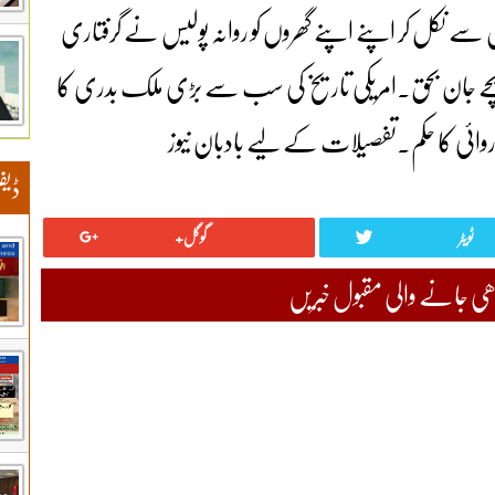
 کمپلیکس سے نکل کر اپنے اپنے گھروں کو روانہ پولیس نے گرفتاری
شش نہیں کی۔۔دوائیوں کی عدم دستیابی 19 بچے جان بحق۔امریکی تاریخ کی سب سے بڑی ملک بدری کا
ی کا حکم۔تفصیلات کے لیے بادبان نیوز
ڈیف
ٹویٹر
گوگل+
 جانے والی مقبول خبریں