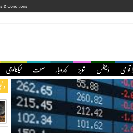
s & Conditions
اقوامی
ڈیفنس
شوبز
کاروبار
صحت
ٹیکنالوجی
دلچ