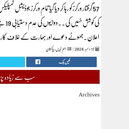
57 گرفتار ورکرز کو رہا کر دیا گیا تمام ورکرز جوڈیشل
کی کو
اعلان۔جھوٹے دعوے اور بھارت کے خلاف کارروائ
2024
17
دسمبر‬‮
|
اہم خبریں
,
پاکستان
فیس بک
سب سے زیادہ پڑھی
Archives
August 2026
July 2026
June 2026
May 2026
April 2026