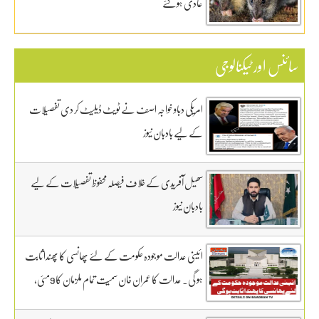
عادی ہوگئے
سائنس اور ٹیکنالوجی
امریکی دباو خواجہ اصف نے ٹویٹ ڈیلیٹ کر دی تفصیلات
کے لیے بادبان نیوز
سھیل آفریدی کے خلاف فیصلہ محفوظ تفصیلات کے لیے
بادبان نیوز
ائینی عدالت موجودہ حکومت کے لئے پھانسی کا پھندا ثابت
ہو گی. عدالت کا عمران خان سمیت تمام ملزمان کا 9مئی،
GHQ کیس ٹرائل 13 جنوری سے روزانہ کی بنیاد پر آگے