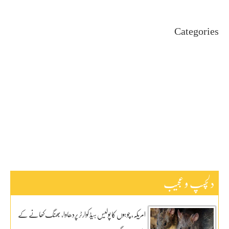
Categories
Uncategorized
اہم خبریں
بین اقوامی
پاکستان
ٹیکنالوجی
دلچیسپ وعجیب
ڈیفنس
کاروبار
کھیل
دلچسپ و عجیب
امریکہ، چوہوں کا پولیس ہیڈ کوارٹر پردھاوا، بھنگ کھانے کے