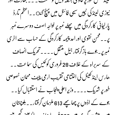
نیوزی لینڈ کی ٹیمیں سیمی فائنل میں پہنچ گئ۔۔اعظم تارڈ
پارلیمانی کارکردگی میں پھلے نمبر پر خواجہ اصف دوسرے نمبر
پر۔۔محسن نقوی اور احد چیمہ کارکردگی کے حساب سے اخری
نمبر پر۔جوے باز گرفتار جیل منتقل۔۔۔۔تحریک انصاف
کے سربراہ کے خلاف 28 فروری کو کیس کی سماعت۔۔
ھارس اینڈ کیٹل کی اختتامی تقریب ارمی چیف مھمان خصوصی
طور پر شریک۔۔۔۔وزیر اعلی پنجاب نے استقبال کیا۔۔
جوے کے اڈوں پر چھاپھے 613 ملزمان گرفتار۔۔بلوچستان