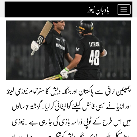
بادبان نیوز
Toggle
navigation
چمپئین ٹرافی سے پاکستان اور بنگلہ دیش کا سفر تمام نیوزی لینڈ
اور انڈیا نے سیمی فائنل کیلئے کوالیفائی کر لیا۔ گزشتہ 7 سالوں
میں اس طرح کے ٹوپی ڈرامہ بازی کی جا رہی ہے۔نیوزی
لینڈ مکمل طور پر حاوی بنگلہ دیش کو شکست۔ ۔۔بھارت اور