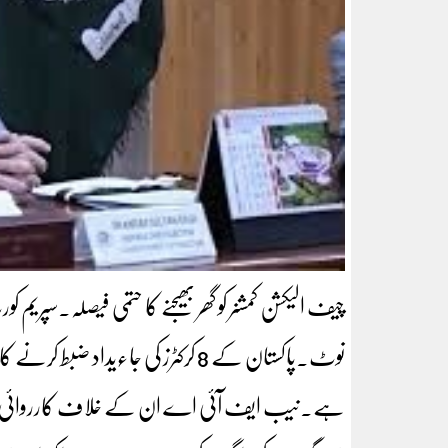
چیف الیکشن کمشنر کو گھر بھیجنے کا حتمی فیصلہ.سپریم 
ہے۔نیب ایف آئی اے ان کے خلاف کارروائی کا م