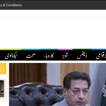
s & Conditions
اقوامی
ڈیفنس
شوبز
کاروبار
صحت
ٹیکنالوجی
دلچ