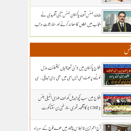
سماعت کل تک ملتوی۔ وزارت دفاع کے وکیل
خواجہ حارث کل بھی دلائل جاری رکھیں گے.14 ہزار
چیف جسٹس آف پاکستان جسٹس یحییٰ آفریدی نے
300 روپے دیں مردہ دفنائیں یہ وقت بھی انا تھا
پنجاب میں جیلوں کا معائنہ کرنے اور سفارشات مرتب
قبرستانوں میں تدفین کے نرخ مقرر۔اپنے اثاثوں کو
کرنے کیلئے ذیلی کمیٹی تشکیل دے دی
محفوظ بنائیں – دستاویزی معیشت کو اپنائیں۔ ۔
نس
تفصیلات کے لیے بادبان نیوز
افواج پاکستان میں 7 نئی تعیناتیاں لیفٹیننٹ جنرل
کونسے پرموٹ ای ایس ای میں بھی بڑی تبدیلی۔سی
ڈی اے کھربوں روپے لے کر کونسا آفیسر بھاگا وہ کس کا
فرنٹ مین۔ سہیل رانا لائیو میں
افواج میں سب کچھ تبدیل کور اف ملٹری انٹیلی جنس
(CMI) کا آفیسر تھری سٹار نھی بن سکتا کورٹ
مارشل کے 3 شکریے کون.. بڑی خبر اور تبدیلی کون
سی۔ سہیل رانا لائیو میں
آج اھم ترین 2 اجلاس پشاور میں ھوے فوج کے سربراہ