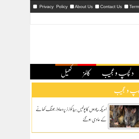
Privacy Policy
About Us
Contact Us
Term
دلچسپ و عجیب
کالمز
کھیل
سپ و عجیب
امریکہ، چوہوں کا پولیس ہیڈ کوارٹر پردھاوا، بھنگ کھانے
کے عادی ہوگئے