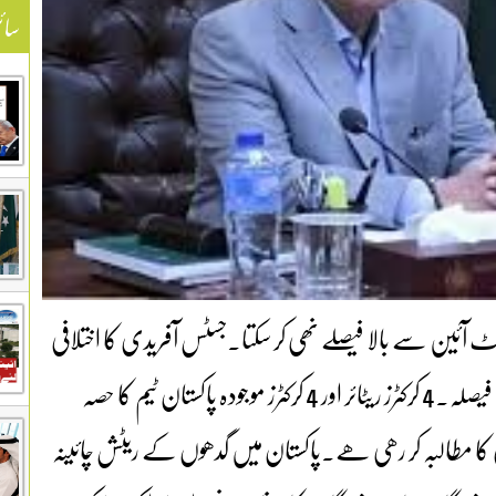
سائ
کورٹ آئین سے بالا فیصلے نھی کر سکتا۔جسٹس آفریدی کا اختلافی
نوٹ۔پاکستان کے 8 کرکٹرز کی جاءیداد ضبط کرنے کا فیصلہ۔4 کرکٹرز ریٹائر اور 4 کرکٹرز موجودہ پاکستان ٹیم کا حصہ
طالبہ کر رھی ھے۔پاکستان میں گدھوں کے ریٹش چائینہ