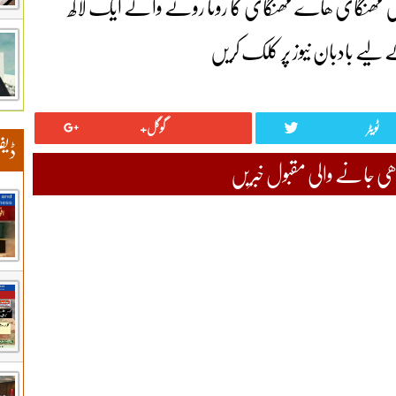
ں مھنگای ھاے مھنگای کا رونا رونے والے ایک لاکھ
ے بادبان نیوز پر کلک کریں
ٹویٹر
گوگل+
ڈیف
 جانے والی مقبول خبریں