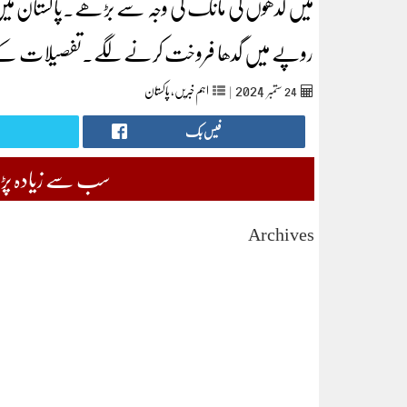
میں گدھوں کی مانگ کی وجہ سے بڑھے۔پاکستان می
روپے میں گدھا فروخت کرنے لگے۔تفصیلات کے لی
2024
24
ستمبر‬‮
|
اہم خبریں
,
پاکستان
فیس بک
سب سے زیادہ پڑھی
Archives
August 2026
July 2026
June 2026
May 2026
April 2026
March 2026
February 2026
January 2026
December 2025