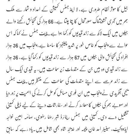
جیل کا موثر نظام ضروری ہے، لا اینڈ جسٹس کمیشن کے اعداد و شمار سے ملک
بھر میں گہری تشویشناک صورتحال کا پتا چلتا ہے، 66 ہزار کی گنجائش رکھنے والے
جیلوں میں ایک لاکھ سے زائد قیدیوں کو رکھا ہوا ہے۔چیف جسٹس نے کہا کہ اس
حوالے سے پنجاب کو خاص طور پر شدید چیلنجز کا سامنا ہے، پنجاب میں 36 ہزار
افراد کی گنجائش والی جیلوں میں 67 ہزار سے زائد قیدیوں کو رکھا گیا ہے، 36 ہزار
سے زائد قیدی وہ ہیں جن کے مقدمات زیر سماعت ہیں، یہ قیدی ایک سال
سے زائد عرصے سے اپنے مقدمات کی سماعت کے منتظر ہیں۔چیف جسٹس
یحییٰ آفریدی نے پنجاب میں ان فوری مسائل کو حل کرنے کی اہمیت پر زور دیا
اور صوبے بھر کی جیلوں کا معائنہ کرنے اور سفارشات دینے کے لیے ذیلی کمیٹی
تشکیل دے دی۔کمیٹی میں جسٹس ریٹائرڈ شبر رضا رضوی، صائمہ امین خواجہ
ایڈووکیٹ، سینیٹر احد خان چیمہ اور خدیجہ شاہ بھی شامل ہیں۔یاد رہے کہ سابق