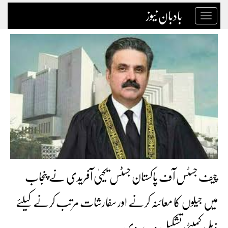
بادبان نیوز
Toggle
navigation
چیف جسٹس آف پاکستان جسٹس یحییٰ آفریدی نے پنجاب
میں جیلوں کا معائنہ کرنے اور سفارشات مرتب کرنے کیلئے
ذیلی کمیٹی تشکیل دے دی