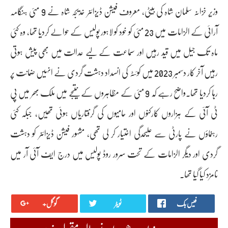
وزیر خزانہ سلمان شاہ کی بیٹی، معروف فیشن ڈیزائنر خدیجہ شاہ نے 9 مئی ہنگامہ
آرائی کے الزامات میں 23 مئی کو خود کو لاہور پولیس کے حوالے کردیا تھا، وہ کئی
ماہ تک جیل میں قید رہیں اور سماعت کے لیے عدالت میں بھی پیش ہوتی
رہیں آخر کار دسمبر 2023 میں کوئٹہ کی انسداد دہشت گردی نے انہیں ضمانت پر
رہا کردیا تھا۔واضح رہے کہ 9 مئی کے مظاہروں کے نتیجے میں ملک بھر میں پی
ٹی آئی کے ہزاروں کارکنوں اور حامیوں کی گرفتاریاں ہوئی تھیں، جبکہ کئی
رہنماؤں نے پارٹی سے علیحدگی اختیار کر لی تھی، مشہور فیشن ڈیزائنر کو دہشت
گردی اور دیگر الزامات کے تحت سرور روڈ پولیس میں درج ایف آئی آر میں
نامزد کیا گیا تھا۔
فیس بک
ٹویٹر
گوگل+