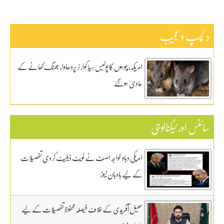
دلچسپ و عجیب
امریکہ، چوہوں کا پولیس ہیڈ کوارٹر پردھاوا، بھنگ کھانے کے
عادی ہوگئے
سائنس اور ٹیکنالوجی
امریکی دباو خواجہ اصف نے ٹویٹ ڈیلیٹ کر دی تفصیلات
کے لیے بادبان نیوز
سھیل آفریدی کے خلاف فیصلہ محفوظ تفصیلات کے لیے