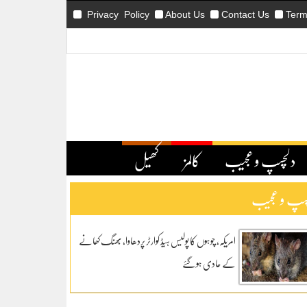
Privacy Policy
About Us
Contact Us
Term
دلچسپ و عجیب
کالمز
کھیل
سپ و عجیب
امریکہ، چوہوں کا پولیس ہیڈ کوارٹر پردھاوا، بھنگ کھانے
کے عادی ہوگئے