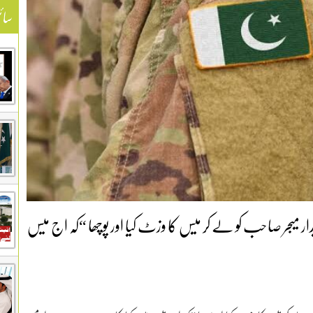
سائ
جر صاحب کو لے کر میس کا وزٹ کیا اور پوچھا “کہ اج میس