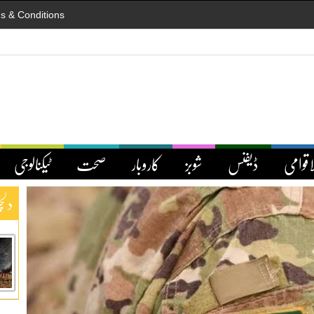
s & Conditions
اقوامی
ڈیفنس
شوبز
کاروبار
صحت
ٹیکنالوجی
دلچ