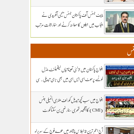
سماعت کل تک ملتوی۔ وزارت دفاع کے وکیل
خواجہ حارث کل بھی دلائل جاری رکھیں گے.14 ہزار
چیف جسٹس آف پاکستان جسٹس یحییٰ آفریدی نے
300 روپے دیں مردہ دفنائیں یہ وقت بھی انا تھا
پنجاب میں جیلوں کا معائنہ کرنے اور سفارشات مرتب
قبرستانوں میں تدفین کے نرخ مقرر۔اپنے اثاثوں کو
کرنے کیلئے ذیلی کمیٹی تشکیل دے دی
محفوظ بنائیں – دستاویزی معیشت کو اپنائیں۔ ۔
نس
تفصیلات کے لیے بادبان نیوز
افواج پاکستان میں 7 نئی تعیناتیاں لیفٹیننٹ جنرل
کونسے پرموٹ ای ایس ای میں بھی بڑی تبدیلی۔سی
ڈی اے کھربوں روپے لے کر کونسا آفیسر بھاگا وہ کس کا
فرنٹ مین۔ سہیل رانا لائیو میں
افواج میں سب کچھ تبدیل کور اف ملٹری انٹیلی جنس
(CMI) کا آفیسر تھری سٹار نھی بن سکتا کورٹ
مارشل کے 3 شکریے کون.. بڑی خبر اور تبدیلی کون
سی۔ سہیل رانا لائیو میں
آج اھم ترین 2 اجلاس پشاور میں ھوے فوج کے سربراہ