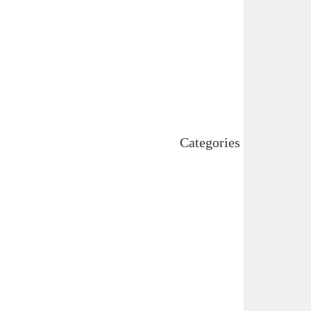
November 2024
October 2024
September 2024
August 2024
July 2024
June 2024
May 2024
April 2024
Categories
Uncategorized
اہم خبریں
بین اقوامی
پاکستان
ٹیکنالوجی
دلچیسپ وعجیب
ڈیفنس
کاروبار
کھیل