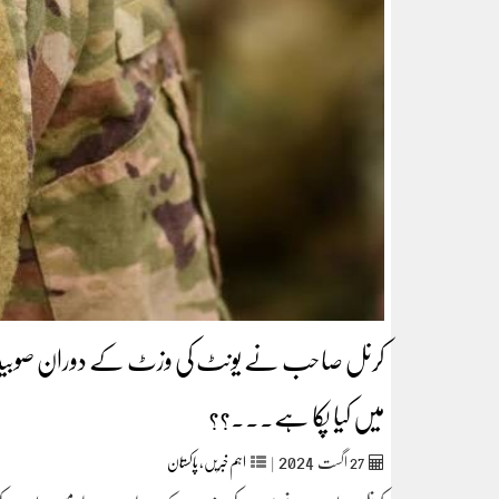
کرنل صاحب نے یونٹ کی وزٹ کے دوران صوبیدار می
میں کیا پکا ہے۔۔۔؟؟
2024
27
اگست‬‮
|
اہم خبریں
,
پاکستان