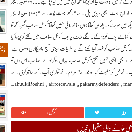
ر میس کا وزٹ کیا اور پوچھا “کہ اج میس میں کیا پکا ہے۔۔۔؟؟صوبیدار میجر
 اج بہت اچھی سبزی پکی ہے “مجھے بہت پسند ہے “????صوبیدار میجر
میں صرف کریلے ہی کھاتا ہوں ساتھ روٹی نہیں کھاتا”کرنل صاحب گھر گۓ تو
لے کھانے پڑے تو چڑ گۓ۔اگلے وزٹ پر جب کرنل صاحب میس گۓ تو پوچھا کیا
۔کرنل صاحب کو غصہ آگیا کہنے لگے یہ واہیات سبزی آج پھر پکاٸی ہوٸی ہے
ڈیف
جھے زرا بھی اچھی نہیں لگتی”کرنل صاحب حیران ہوکر بولے”صاحب اس دن تو
احب نے کس کر سلیوٹ کیا اور بولے”سر ہم نے نوکری آپ کے ساتھ کرنی ہے
????????????#LahuukiRoshni #airforcewala #pakarmydefenders #martyrs #148PMA
ٹویٹر
گوگل+
 جانے والی مقبول خبریں