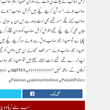
کرنل صاحب نے یونٹ کی وزٹ کے دوران صوبیدار میجر صاحب کو لے ک
صاحب بولے۔”سر آج کریلے پکے ہیں”کرنل صاحب” بولے وااہ
صاحب کہنے لگے “سر مجھے بھی بہت پسند ہے جس دن یہ سبزی پکے 
وہاں بھی کریلے پکے تھےالغرض کرنل صاحب کو دو دن لگاتار کری
پکایا ہے تو صوبیدار میجر صاحب جوش سے بولے سر کریلے پکے ہیں
صوبیدار میجر صاحب بولے “سر الله سمجھاۓ ان میس والوں کو م
اپ کہہ رہے تھے مجھے بہت اچھے لگتے ہیں”تو صوبیدار میجر ص
کریلوں کے ساتھ نہیں”
#Pakistan #pakistanifashion #PunjabPolice
فیس بک
سب سے زیادہ پڑھی