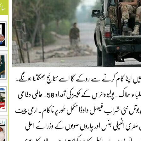
سائ
 ہمیں اپنا کام کرنے سے روکے گا اسے نتائج بھگتنا ہونگے،
آرمی۔بھارت کی ریاست میں کالج میں دھماکا 40 طلباء ھلاک۔پولیو وائرس کے کیسز کی تعداد 50۔عالمی دفاعی
ی بوتل نئی شراب فیصل واوڈا مکمل طور پر ناکام۔ارمی چیف
 ملٹری انٹیلی جنس اور چاروں صوبوں کے وزرائے اعلی