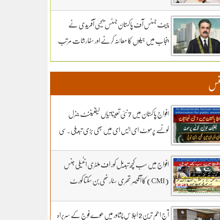
سماعت کل تک ملتوی۔ وزارت دفاع کے وکیل
خواجہ حارث کل بھی دلائل جاری رکھیں گے.14 ہزار
چیف جسٹس آف پاکستان جسٹس یحییٰ آفریدی نے
300 روپے دیں مردہ دفنائیں یہ وقت بھی انا تھا
پنجاب میں جیلوں کا معائنہ کرنے اور سفارشات مرتب
قبرستانوں میں تدفین کے نرخ مقرر۔اپنے اثاثوں کو
کرنے کیلئے ذیلی کمیٹی تشکیل دے دی
محفوظ بنائیں – دستاویزی معیشت کو اپنائیں۔ ۔
نس
تفصیلات کے لیے بادبان نیوز
افواج پاکستان میں 7 نئی تعیناتیاں لیفٹیننٹ جنرل
کونسے پرموٹ ای ایس ای میں بھی بڑی تبدیلی۔سی
ڈی اے کھربوں روپے لے کر کونسا آفیسر بھاگا وہ کس کا
فرنٹ مین۔ سہیل رانا لائیو میں
افواج میں سب کچھ تبدیل کور اف ملٹری انٹیلی جنس
(CMI) کا آفیسر تھری سٹار نھی بن سکتا کورٹ
مارشل کے 3 شکریے کون.. بڑی خبر اور تبدیلی کون
سی۔ سہیل رانا لائیو میں
آج اھم ترین 2 اجلاس پشاور میں ھوے فوج کے سربراہ