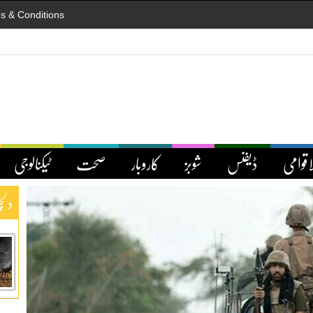
s & Conditions
اقوامی
ڈیفنس
شوبز
کاروبار
صحت
ٹیکنالوجی
دلچ