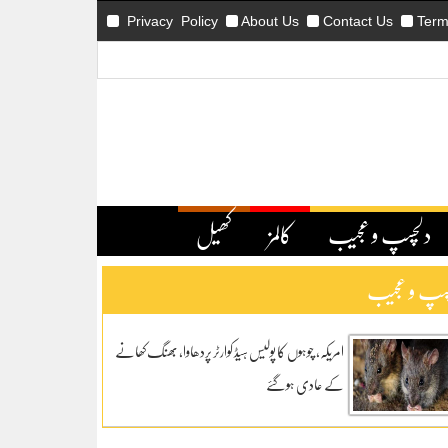
Privacy Policy
About Us
Contact Us
Term
دلچسپ و عجیب
کالمز
کھیل
سپ و عجیب
امریکہ، چوہوں کا پولیس ہیڈ کوارٹر پردھاوا، بھنگ کھانے
کے عادی ہوگئے