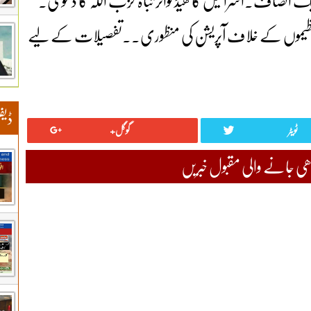
یک انصاف۔اسرائیل کا ھیڈ کواٹر تباہ حزب اللہ کا دعوی۔
 گرد تنظیموں کے خلاف آپریشن کی منظوری۔۔تفصیلات کے لیے
ڈیف
ٹویٹر
گوگل+
 جانے والی مقبول خبریں