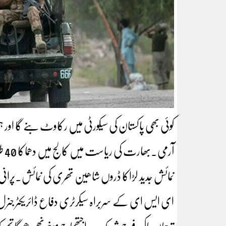
کوئی بھی پاکستان کی سیکورٹی میں رکاوٹ بنے گا اور
نمائش جدید لڑاکا ڈروں شاھین تھری کی نمائش۔پران
ای ایس ای کے سربراہ سیکرٹری دفاع ڈائریکٹر جنرل